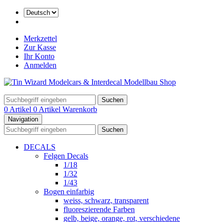
Merkzettel
Zur Kasse
Ihr Konto
Anmelden
Suchen
0 Artikel
0 Artikel
Warenkorb
Navigation
Suchen
DECALS
Felgen Decals
1/18
1/32
1/43
Bogen einfarbig
weiss, schwarz, transparent
fluoreszierende Farben
gelb, beige, orange, rot, verschiedene