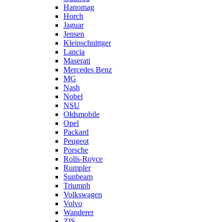
Hanomag
Horch
Jaguar
Jensen
Kleinschnittger
Lancia
Maserati
Mercedes Benz
MG
Nash
Nobel
NSU
Oldsmobile
Opel
Packard
Peugeot
Porsche
Rolls-Royce
Rumpler
Sunbeam
Triumph
Volkswagen
Volvo
Wanderer
ZIS