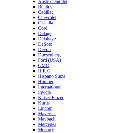
Austro-Daimler
Bentley
Cadillac
Chevrolet
Cisitalia
Cord
Delage
Delahaye
DeSoto
Devon
Duesenberg
Ford (USA)
GMC
H.R.G.
Hispano Suiza
Humber
International
Invicta
Kaiser-Frazer
Kurtis
Lincoln
Maverick
Maybach
Mercedes
Mercury