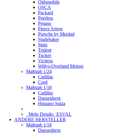
Oldsmobile
OSCA
Packard
Peerless
Pegaso
Pierce Arrow
Porsche by Merdad
Studebaker
Stutz
Trident
Tucker
Victress
Willys-Overland Motors
Maßstab 1/24
Cadillac
Cord
Maßstab 1/18
Cadillac
Duesenberg
Hispano Suiza
Mehr Details:
ESVAL
ANDERE HERSTELLER
Maßstab 1/18
Duesenberg