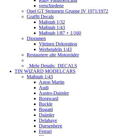
Rally Panamericana
verschiedene
Opel GT Steinmetz Gruppe IV 1971/1972
Graffti Decals
Maßstab 1/32
Maßstab 1/43
Maßstab 1/87 + 1/160
Dioramen
Vitrinen Dekoration
Werbetafeln 1/43
Restauriere alte Motorräder
Mehr Details:
DECALS
TIN WIZARD MODELCARS
Maßstab 1/43
Aston Martin
Audi
Austro-Daimler
Borgward
Buckle
Bugatti
Daimler
Delahaye
Duesenberg
Ferrari