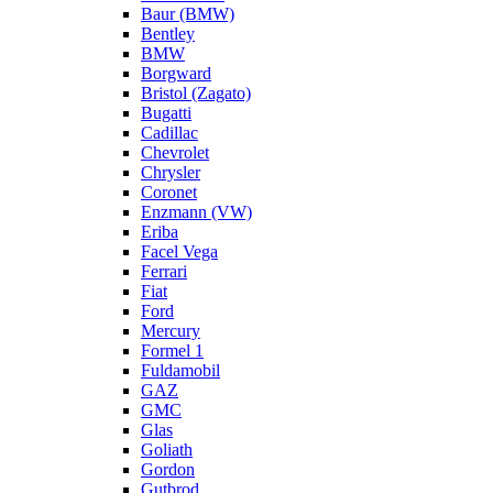
Baur (BMW)
Bentley
BMW
Borgward
Bristol (Zagato)
Bugatti
Cadillac
Chevrolet
Chrysler
Coronet
Enzmann (VW)
Eriba
Facel Vega
Ferrari
Fiat
Ford
Mercury
Formel 1
Fuldamobil
GAZ
GMC
Glas
Goliath
Gordon
Gutbrod