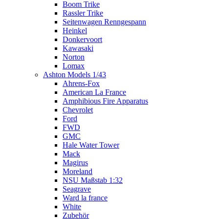
Boom Trike
Rassler Trike
Seitenwagen Renngespann
Heinkel
Donkervoort
Kawasaki
Norton
Lomax
Ashton Models 1/43
Ahrens-Fox
American La France
Amphibious Fire Apparatus
Chevrolet
Ford
FWD
GMC
Hale Water Tower
Mack
Magirus
Moreland
NSU Maßstab 1:32
Seagrave
Ward la france
White
Zubehör