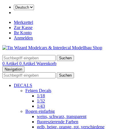
Merkzettel
Zur Kasse
Ihr Konto
Anmelden
Suchen
0 Artikel
0 Artikel
Warenkorb
Navigation
Suchen
DECALS
Felgen Decals
1/18
1/32
1/43
Bogen einfarbig
weiss, schwarz, transparent
fluoreszierende Farben
gelb, beige, orange, rot, verschiedene