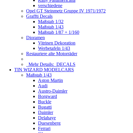
Rally Panamericana
verschiedene
Opel GT Steinmetz Gruppe IV 1971/1972
Graffti Decals
Maßstab 1/32
Maßstab 1/43
Maßstab 1/87 + 1/160
Dioramen
Vitrinen Dekoration
Werbetafeln 1/43
Restauriere alte Motorräder
Mehr Details:
DECALS
TIN WIZARD MODELCARS
Maßstab 1/43
Aston Martin
Audi
Austro-Daimler
Borgward
Buckle
Bugatti
Daimler
Delahaye
Duesenberg
Ferrari