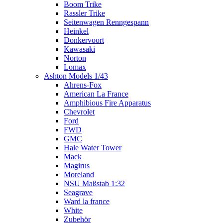
Boom Trike
Rassler Trike
Seitenwagen Renngespann
Heinkel
Donkervoort
Kawasaki
Norton
Lomax
Ashton Models 1/43
Ahrens-Fox
American La France
Amphibious Fire Apparatus
Chevrolet
Ford
FWD
GMC
Hale Water Tower
Mack
Magirus
Moreland
NSU Maßstab 1:32
Seagrave
Ward la france
White
Zubehör