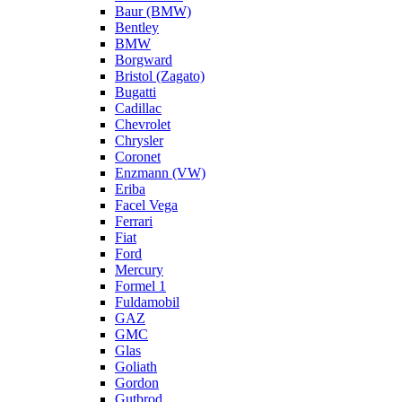
Baur (BMW)
Bentley
BMW
Borgward
Bristol (Zagato)
Bugatti
Cadillac
Chevrolet
Chrysler
Coronet
Enzmann (VW)
Eriba
Facel Vega
Ferrari
Fiat
Ford
Mercury
Formel 1
Fuldamobil
GAZ
GMC
Glas
Goliath
Gordon
Gutbrod