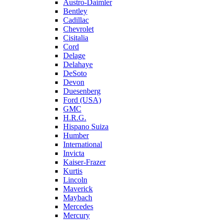
Austro-Daimler
Bentley
Cadillac
Chevrolet
Cisitalia
Cord
Delage
Delahaye
DeSoto
Devon
Duesenberg
Ford (USA)
GMC
H.R.G.
Hispano Suiza
Humber
International
Invicta
Kaiser-Frazer
Kurtis
Lincoln
Maverick
Maybach
Mercedes
Mercury