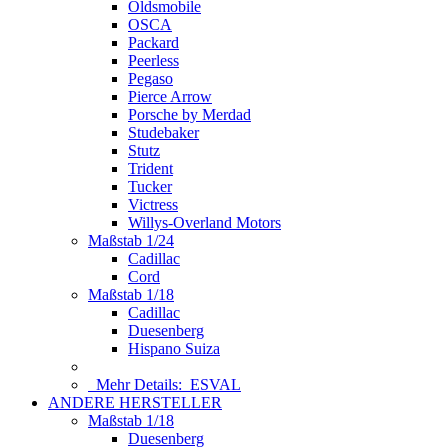
Oldsmobile
OSCA
Packard
Peerless
Pegaso
Pierce Arrow
Porsche by Merdad
Studebaker
Stutz
Trident
Tucker
Victress
Willys-Overland Motors
Maßstab 1/24
Cadillac
Cord
Maßstab 1/18
Cadillac
Duesenberg
Hispano Suiza
Mehr Details:
ESVAL
ANDERE HERSTELLER
Maßstab 1/18
Duesenberg