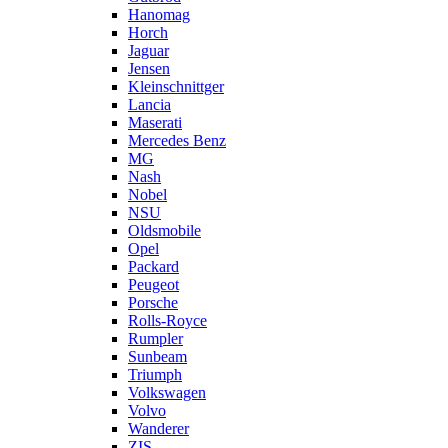
Hanomag
Horch
Jaguar
Jensen
Kleinschnittger
Lancia
Maserati
Mercedes Benz
MG
Nash
Nobel
NSU
Oldsmobile
Opel
Packard
Peugeot
Porsche
Rolls-Royce
Rumpler
Sunbeam
Triumph
Volkswagen
Volvo
Wanderer
ZIS