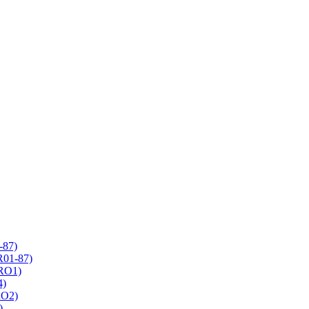
-87)
R01-87)
 RO1)
4)
RO2)
)