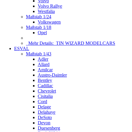
Volvo
Volvo Rallye
Westfalia
Maßstab 1/24
Volkswagen
Maßstab 1/18
Opel
Mehr Details:
TIN WIZARD MODELCARS
ESVAL
Maßstab 1/43
Adler
Allard
Amilcar
Austro-Daimler
Bentley
Cadillac
Chevrolet
Cisitalia
Cord
Delage
Delahaye
DeSoto
Devon
Duesenberg