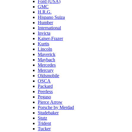
Ford (USA)
GMC
H.R.G.
Hispano Suiza
Humber
International
Invicta
Kaiser-Frazer
Kurtis
Lincoln
Maverick
Maybach
Mercedes
Mercury
Oldsmobile
OSCA
Packard
Peerless
Pegaso
Pierce Arrow
Porsche by Merdad
Studebaker
Stutz
Trident
Tucker