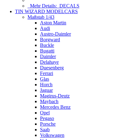
Mehr Details:
DECALS
TIN WIZARD MODELCARS
Maßstab 1/43
Aston Martin
Audi
Austro-Daimler
Borgward
Buckle
Bugatti
Daimler
Delahaye
Duesenberg
Ferrari
Glas
Horch
Jaguar
Magirus-Deutz
Maybach
Mercedes Benz
Opel
Pegaso
Porsche
Saab
Volkswagen