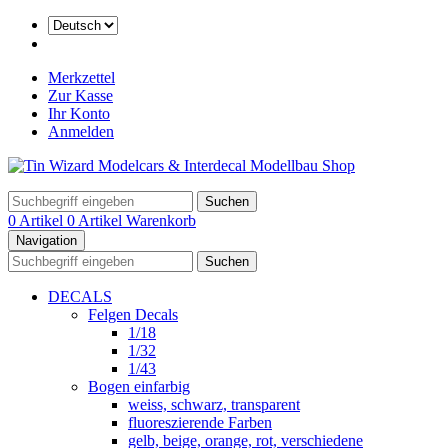
Merkzettel
Zur Kasse
Ihr Konto
Anmelden
Suchen
0 Artikel
0 Artikel
Warenkorb
Navigation
Suchen
DECALS
Felgen Decals
1/18
1/32
1/43
Bogen einfarbig
weiss, schwarz, transparent
fluoreszierende Farben
gelb, beige, orange, rot, verschiedene