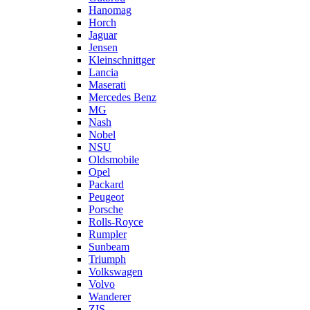
Hanomag
Horch
Jaguar
Jensen
Kleinschnittger
Lancia
Maserati
Mercedes Benz
MG
Nash
Nobel
NSU
Oldsmobile
Opel
Packard
Peugeot
Porsche
Rolls-Royce
Rumpler
Sunbeam
Triumph
Volkswagen
Volvo
Wanderer
ZIS