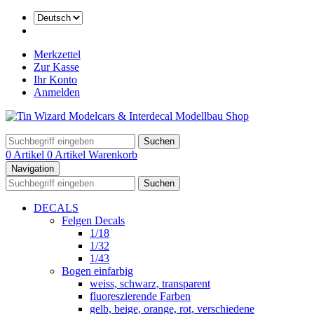
Merkzettel
Zur Kasse
Ihr Konto
Anmelden
Suchen
0 Artikel
0 Artikel
Warenkorb
Navigation
Suchen
DECALS
Felgen Decals
1/18
1/32
1/43
Bogen einfarbig
weiss, schwarz, transparent
fluoreszierende Farben
gelb, beige, orange, rot, verschiedene