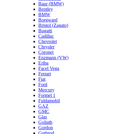
Baur (BMW)
Bentley
BMW
Borgward
Bristol (Zagato)
Bugatti
Cadillac
Chevrolet
Chrysler
Coronet
Enzmann (VW)
Eriba
Facel Vega
Ferrari
Fiat
Ford
Mercury
Formel 1
Fuldamobil
GAZ
GMC
Glas
Goliath
Gordon
Gutbrod