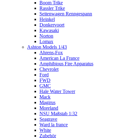
Boom Trike
Rassler Trike
Seitenwagen Renngespann
Heinkel
Donkervoort
Kawasaki
Norton
Lomax
Ashton Models 1/43
Ahrens-Fox
American La France
Amphibious Fire Apparatus
Chevrolet
Ford
FWD
GMC
Hale Water Tower
Mack
Magirus
Moreland
NSU Maßstab 1:32
Seagrave
Ward la france
White
Zubehör