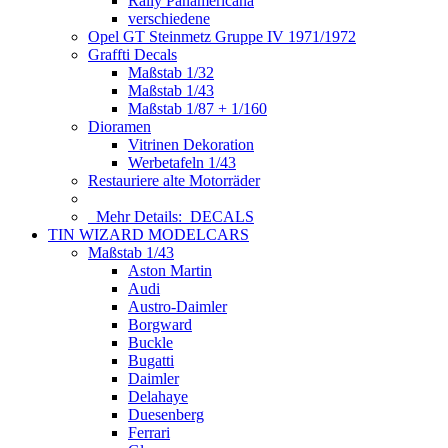
Rally Panamericana
verschiedene
Opel GT Steinmetz Gruppe IV 1971/1972
Graffti Decals
Maßstab 1/32
Maßstab 1/43
Maßstab 1/87 + 1/160
Dioramen
Vitrinen Dekoration
Werbetafeln 1/43
Restauriere alte Motorräder
Mehr Details:
DECALS
TIN WIZARD MODELCARS
Maßstab 1/43
Aston Martin
Audi
Austro-Daimler
Borgward
Buckle
Bugatti
Daimler
Delahaye
Duesenberg
Ferrari