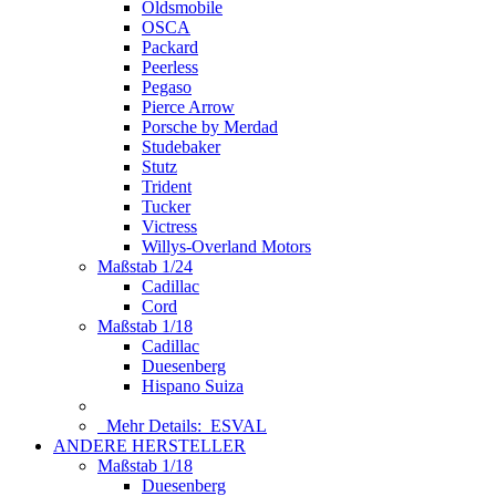
Oldsmobile
OSCA
Packard
Peerless
Pegaso
Pierce Arrow
Porsche by Merdad
Studebaker
Stutz
Trident
Tucker
Victress
Willys-Overland Motors
Maßstab 1/24
Cadillac
Cord
Maßstab 1/18
Cadillac
Duesenberg
Hispano Suiza
Mehr Details:
ESVAL
ANDERE HERSTELLER
Maßstab 1/18
Duesenberg