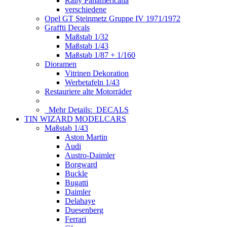
Rally Panamericana
verschiedene
Opel GT Steinmetz Gruppe IV 1971/1972
Graffti Decals
Maßstab 1/32
Maßstab 1/43
Maßstab 1/87 + 1/160
Dioramen
Vitrinen Dekoration
Werbetafeln 1/43
Restauriere alte Motorräder
Mehr Details:
DECALS
TIN WIZARD MODELCARS
Maßstab 1/43
Aston Martin
Audi
Austro-Daimler
Borgward
Buckle
Bugatti
Daimler
Delahaye
Duesenberg
Ferrari