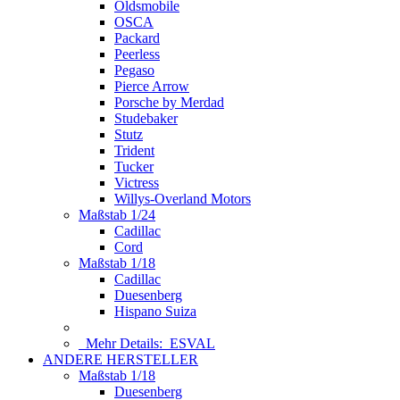
Oldsmobile
OSCA
Packard
Peerless
Pegaso
Pierce Arrow
Porsche by Merdad
Studebaker
Stutz
Trident
Tucker
Victress
Willys-Overland Motors
Maßstab 1/24
Cadillac
Cord
Maßstab 1/18
Cadillac
Duesenberg
Hispano Suiza
Mehr Details:
ESVAL
ANDERE HERSTELLER
Maßstab 1/18
Duesenberg