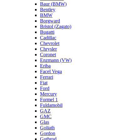
Baur (BMW)
Bentley
BMW
Borgward
Bristol (Zagato)
Bugatti
Cadillac
Chevrolet
Chrysler
Coronet
Enzmann (VW)
Eriba
Facel Vega
Ferrari
Fiat
Ford
Mercury
Formel 1
Fuldamobil
GAZ
GMC
Glas
Goliath
Gordon
Gutbrod