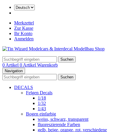
Merkzettel
Zur Kasse
Ihr Konto
Anmelden
Suchen
0 Artikel
0 Artikel
Warenkorb
Navigation
Suchen
DECALS
Felgen Decals
1/18
1/32
1/43
Bogen einfarbig
weiss, schwarz, transparent
fluoreszierende Farben
gelb, beige, orange, rot, verschiedene