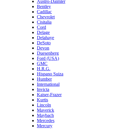
Austro-Daimler
Bentley
Cadillac
Chevrolet
Cisitalia
Cord
Delage
Delahaye
DeSoto
Devon
Duesenberg
Ford (USA)
GMC
H.R.G.
Hispano Suiza
Humber
International
Invicta
Kaiser-Frazer
Kurtis
Lincoln
Maverick
Maybach
Mercedes
Mercury