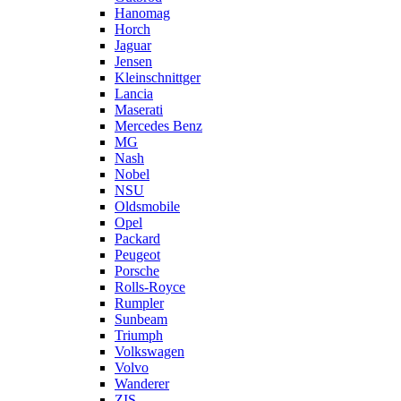
Hanomag
Horch
Jaguar
Jensen
Kleinschnittger
Lancia
Maserati
Mercedes Benz
MG
Nash
Nobel
NSU
Oldsmobile
Opel
Packard
Peugeot
Porsche
Rolls-Royce
Rumpler
Sunbeam
Triumph
Volkswagen
Volvo
Wanderer
ZIS