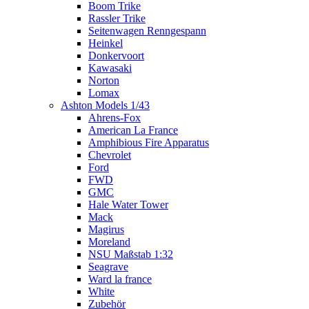
Boom Trike
Rassler Trike
Seitenwagen Renngespann
Heinkel
Donkervoort
Kawasaki
Norton
Lomax
Ashton Models 1/43
Ahrens-Fox
American La France
Amphibious Fire Apparatus
Chevrolet
Ford
FWD
GMC
Hale Water Tower
Mack
Magirus
Moreland
NSU Maßstab 1:32
Seagrave
Ward la france
White
Zubehör