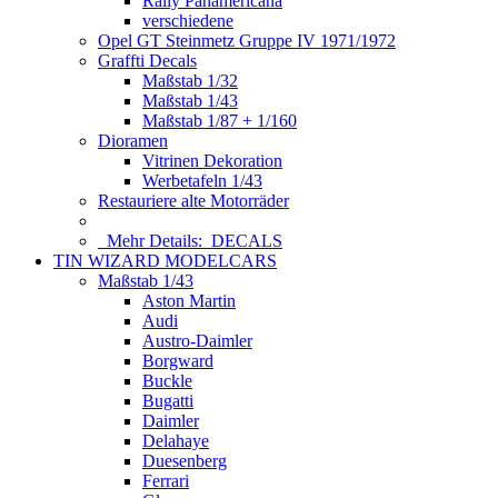
Rally Panamericana
verschiedene
Opel GT Steinmetz Gruppe IV 1971/1972
Graffti Decals
Maßstab 1/32
Maßstab 1/43
Maßstab 1/87 + 1/160
Dioramen
Vitrinen Dekoration
Werbetafeln 1/43
Restauriere alte Motorräder
Mehr Details:
DECALS
TIN WIZARD MODELCARS
Maßstab 1/43
Aston Martin
Audi
Austro-Daimler
Borgward
Buckle
Bugatti
Daimler
Delahaye
Duesenberg
Ferrari