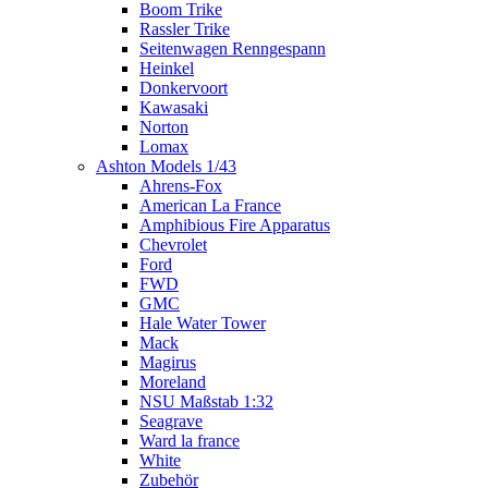
Boom Trike
Rassler Trike
Seitenwagen Renngespann
Heinkel
Donkervoort
Kawasaki
Norton
Lomax
Ashton Models 1/43
Ahrens-Fox
American La France
Amphibious Fire Apparatus
Chevrolet
Ford
FWD
GMC
Hale Water Tower
Mack
Magirus
Moreland
NSU Maßstab 1:32
Seagrave
Ward la france
White
Zubehör