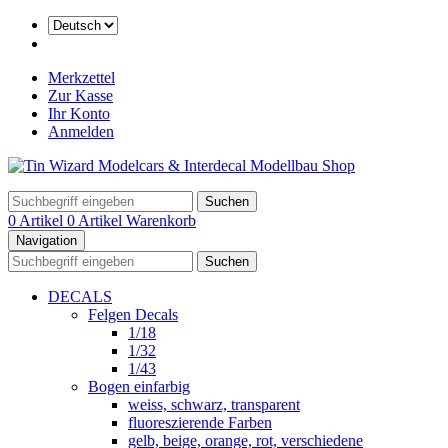
Merkzettel
Zur Kasse
Ihr Konto
Anmelden
Suchen
0 Artikel
0 Artikel
Warenkorb
Navigation
Suchen
DECALS
Felgen Decals
1/18
1/32
1/43
Bogen einfarbig
weiss, schwarz, transparent
fluoreszierende Farben
gelb, beige, orange, rot, verschiedene