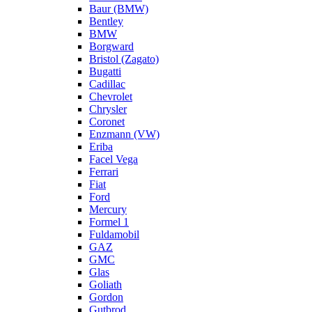
Baur (BMW)
Bentley
BMW
Borgward
Bristol (Zagato)
Bugatti
Cadillac
Chevrolet
Chrysler
Coronet
Enzmann (VW)
Eriba
Facel Vega
Ferrari
Fiat
Ford
Mercury
Formel 1
Fuldamobil
GAZ
GMC
Glas
Goliath
Gordon
Gutbrod