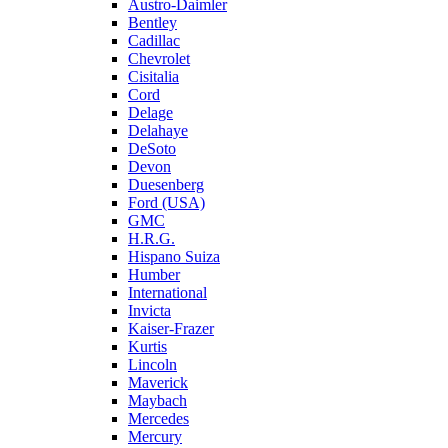
Austro-Daimler
Bentley
Cadillac
Chevrolet
Cisitalia
Cord
Delage
Delahaye
DeSoto
Devon
Duesenberg
Ford (USA)
GMC
H.R.G.
Hispano Suiza
Humber
International
Invicta
Kaiser-Frazer
Kurtis
Lincoln
Maverick
Maybach
Mercedes
Mercury