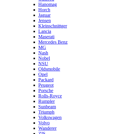
Hanomag
Horch
Jaguar
Jensen
Kleinschnittger
Lancia
Maserati
Mercedes Benz
MG
Nash
Nobel
NSU
Oldsmobile
Opel
Packard
Peugeot
Porsche
Rolls-Royce
Rumpler
Sunbeam
Triumph
Volkswagen
Volvo
Wanderer
ZIS