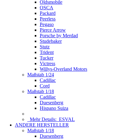
Oldsmobile
OSCA
Packard
Peerless
Pegaso
Pierce Arrow
Porsche by Merdad
Studebaker
Stutz
Trident
Tucker
Victress
Willys-Overland Motors
Maßstab 1/24
Cadillac
Cord
Maßstab 1/18
Cadillac
Duesenberg
Hispano Suiza
Mehr Details:
ESVAL
ANDERE HERSTELLER
Maßstab 1/18
Duesenberg