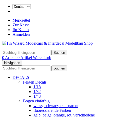
Merkzettel
Zur Kasse
Ihr Konto
Anmelden
Suchen
0 Artikel
0 Artikel
Warenkorb
Navigation
Suchen
DECALS
Felgen Decals
1/18
1/32
1/43
Bogen einfarbig
weiss, schwarz, transparent
fluoreszierende Farben
gelb, beige, orange, rot, verschiedene