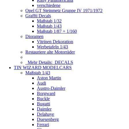
Rally Panamericana
verschiedene
Opel GT Steinmetz Gruppe IV 1971/1972
Graffti Decals
Maßstab 1/32
Maßstab 1/43
Maßstab 1/87 + 1/160
Dioramen
Vitrinen Dekoration
Werbetafeln 1/43
Restauriere alte Motorräder
Mehr Details:
DECALS
TIN WIZARD MODELCARS
Maßstab 1/43
Aston Martin
Audi
Austro-Daimler
Borgward
Buckle
Bugatti
Daimler
Delahaye
Duesenberg
Ferrari