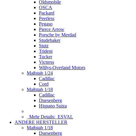
Oldsmobile
OSCA
Packard
Peerless
Pegaso
Pierce Arrow
Porsche by Merdad
Studebaker
Stutz
Trident
Tucker
Victress
Willys-Overland Motors
Maßstab 1/24
Cadillac
Cord
Maßstab 1/18
Cadillac
Duesenberg
Hispano Suiza
Mehr Details:
ESVAL
ANDERE HERSTELLER
Maßstab 1/18
Duesenberg