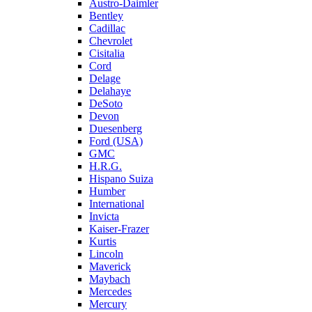
Austro-Daimler
Bentley
Cadillac
Chevrolet
Cisitalia
Cord
Delage
Delahaye
DeSoto
Devon
Duesenberg
Ford (USA)
GMC
H.R.G.
Hispano Suiza
Humber
International
Invicta
Kaiser-Frazer
Kurtis
Lincoln
Maverick
Maybach
Mercedes
Mercury