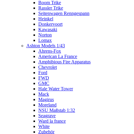
Boom Trike
Rassler Trike
Seitenwagen Renngespann
Heinkel
Donkervoort
Kawasaki
Norton
Lomax
Ashton Models 1/43
Ahrens-Fox
American La France
Amphibious Fire Apparatus
Chevrolet
Ford
FWD
GMC
Hale Water Tower
Mack
Magirus
Moreland
NSU Maßstab 1:32
Seagrave
Ward la france
White
Zubehör