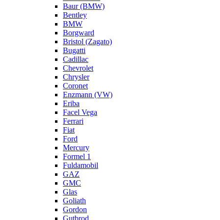
Baur (BMW)
Bentley
BMW
Borgward
Bristol (Zagato)
Bugatti
Cadillac
Chevrolet
Chrysler
Coronet
Enzmann (VW)
Eriba
Facel Vega
Ferrari
Fiat
Ford
Mercury
Formel 1
Fuldamobil
GAZ
GMC
Glas
Goliath
Gordon
Gutbrod