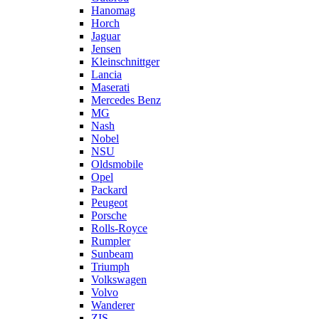
Hanomag
Horch
Jaguar
Jensen
Kleinschnittger
Lancia
Maserati
Mercedes Benz
MG
Nash
Nobel
NSU
Oldsmobile
Opel
Packard
Peugeot
Porsche
Rolls-Royce
Rumpler
Sunbeam
Triumph
Volkswagen
Volvo
Wanderer
ZIS