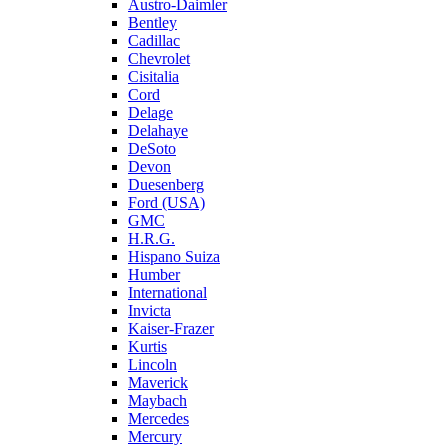
Austro-Daimler
Bentley
Cadillac
Chevrolet
Cisitalia
Cord
Delage
Delahaye
DeSoto
Devon
Duesenberg
Ford (USA)
GMC
H.R.G.
Hispano Suiza
Humber
International
Invicta
Kaiser-Frazer
Kurtis
Lincoln
Maverick
Maybach
Mercedes
Mercury