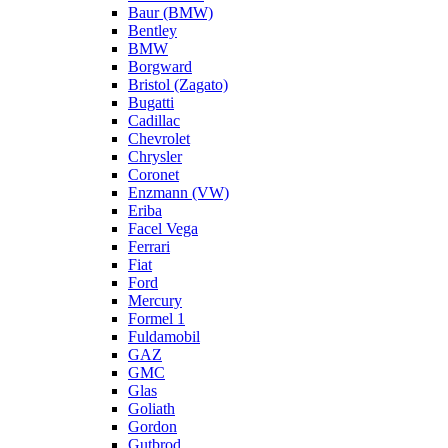
Baur (BMW)
Bentley
BMW
Borgward
Bristol (Zagato)
Bugatti
Cadillac
Chevrolet
Chrysler
Coronet
Enzmann (VW)
Eriba
Facel Vega
Ferrari
Fiat
Ford
Mercury
Formel 1
Fuldamobil
GAZ
GMC
Glas
Goliath
Gordon
Gutbrod