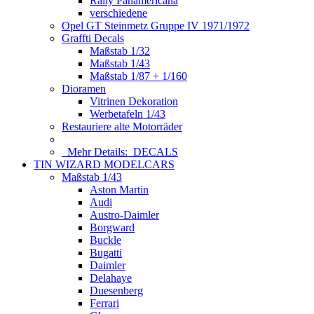
Rally Panamericana
verschiedene
Opel GT Steinmetz Gruppe IV 1971/1972
Graffti Decals
Maßstab 1/32
Maßstab 1/43
Maßstab 1/87 + 1/160
Dioramen
Vitrinen Dekoration
Werbetafeln 1/43
Restauriere alte Motorräder
Mehr Details:
DECALS
TIN WIZARD MODELCARS
Maßstab 1/43
Aston Martin
Audi
Austro-Daimler
Borgward
Buckle
Bugatti
Daimler
Delahaye
Duesenberg
Ferrari