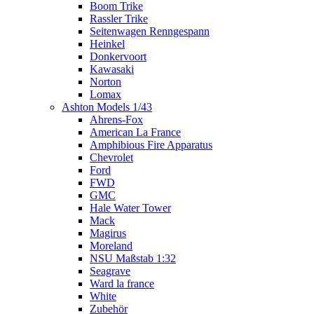
Boom Trike
Rassler Trike
Seitenwagen Renngespann
Heinkel
Donkervoort
Kawasaki
Norton
Lomax
Ashton Models 1/43
Ahrens-Fox
American La France
Amphibious Fire Apparatus
Chevrolet
Ford
FWD
GMC
Hale Water Tower
Mack
Magirus
Moreland
NSU Maßstab 1:32
Seagrave
Ward la france
White
Zubehör