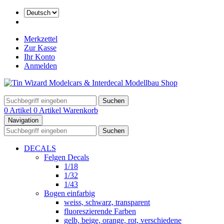
Merkzettel
Zur Kasse
Ihr Konto
Anmelden
Suchen
0 Artikel
0 Artikel
Warenkorb
Navigation
Suchen
DECALS
Felgen Decals
1/18
1/32
1/43
Bogen einfarbig
weiss, schwarz, transparent
fluoreszierende Farben
gelb, beige, orange, rot, verschiedene