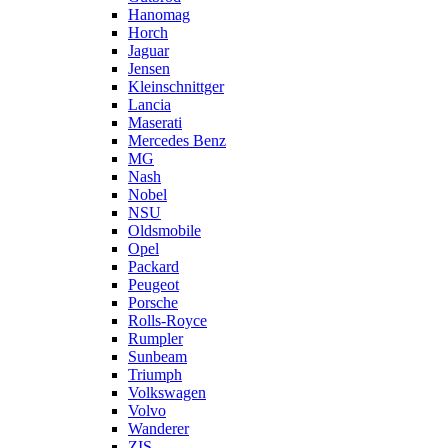
Hanomag
Horch
Jaguar
Jensen
Kleinschnittger
Lancia
Maserati
Mercedes Benz
MG
Nash
Nobel
NSU
Oldsmobile
Opel
Packard
Peugeot
Porsche
Rolls-Royce
Rumpler
Sunbeam
Triumph
Volkswagen
Volvo
Wanderer
ZIS