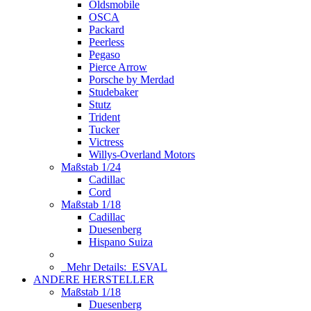
Oldsmobile
OSCA
Packard
Peerless
Pegaso
Pierce Arrow
Porsche by Merdad
Studebaker
Stutz
Trident
Tucker
Victress
Willys-Overland Motors
Maßstab 1/24
Cadillac
Cord
Maßstab 1/18
Cadillac
Duesenberg
Hispano Suiza
Mehr Details:
ESVAL
ANDERE HERSTELLER
Maßstab 1/18
Duesenberg