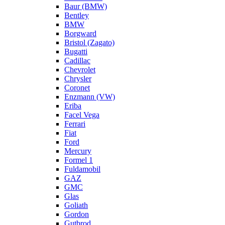
Baur (BMW)
Bentley
BMW
Borgward
Bristol (Zagato)
Bugatti
Cadillac
Chevrolet
Chrysler
Coronet
Enzmann (VW)
Eriba
Facel Vega
Ferrari
Fiat
Ford
Mercury
Formel 1
Fuldamobil
GAZ
GMC
Glas
Goliath
Gordon
Gutbrod