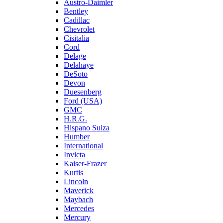
Austro-Daimler
Bentley
Cadillac
Chevrolet
Cisitalia
Cord
Delage
Delahaye
DeSoto
Devon
Duesenberg
Ford (USA)
GMC
H.R.G.
Hispano Suiza
Humber
International
Invicta
Kaiser-Frazer
Kurtis
Lincoln
Maverick
Maybach
Mercedes
Mercury