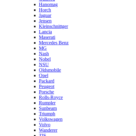
Hanomag
Horch
Jaguar
Jensen
Kleinschnittger
Lancia
Maserati
Mercedes Benz
MG
Nash
Nobel
NSU
Oldsmobile
Opel
Packard
Peugeot
Porsche
Rolls-Royce
Rumpler
Sunbeam
Triumph
Volkswagen
Volvo
Wanderer
ZIS