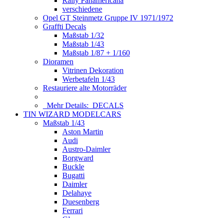
Rally Panamericana
verschiedene
Opel GT Steinmetz Gruppe IV 1971/1972
Graffti Decals
Maßstab 1/32
Maßstab 1/43
Maßstab 1/87 + 1/160
Dioramen
Vitrinen Dekoration
Werbetafeln 1/43
Restauriere alte Motorräder
Mehr Details:
DECALS
TIN WIZARD MODELCARS
Maßstab 1/43
Aston Martin
Audi
Austro-Daimler
Borgward
Buckle
Bugatti
Daimler
Delahaye
Duesenberg
Ferrari