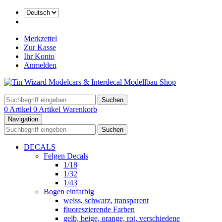
Merkzettel
Zur Kasse
Ihr Konto
Anmelden
Suchen
0 Artikel
0 Artikel
Warenkorb
Navigation
Suchen
DECALS
Felgen Decals
1/18
1/32
1/43
Bogen einfarbig
weiss, schwarz, transparent
fluoreszierende Farben
gelb, beige, orange, rot, verschiedene