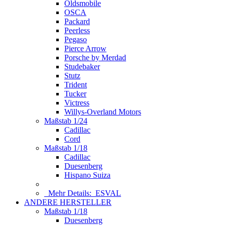
Oldsmobile
OSCA
Packard
Peerless
Pegaso
Pierce Arrow
Porsche by Merdad
Studebaker
Stutz
Trident
Tucker
Victress
Willys-Overland Motors
Maßstab 1/24
Cadillac
Cord
Maßstab 1/18
Cadillac
Duesenberg
Hispano Suiza
Mehr Details:
ESVAL
ANDERE HERSTELLER
Maßstab 1/18
Duesenberg