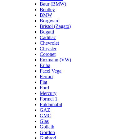
Baur (BMW)
Bentley
BMW
Borgward
Bristol (Zagato)
Bugatti
Cadillac
Chevrolet
Chrysler
Coronet
Enzmann (VW)
Eriba
Facel Vega
Ferrari
Fiat
Ford
Mercury
Formel 1
Fuldamobil
GAZ
GMC
Glas
Goliath
Gordon
Gutbrod