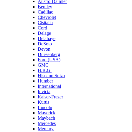
Austro-Daimler
Bentley
Cadillac
Chevrolet
Cisitalia
Cord
Delage
Delahaye
DeSoto
Devon
Duesenberg
Ford (USA)
GMC
H.R.G.
Hispano Suiza
Humber
International
Invicta
Kaiser-Frazer
Kurtis
Lincoln
Maverick
Maybach
Mercedes
Mercury