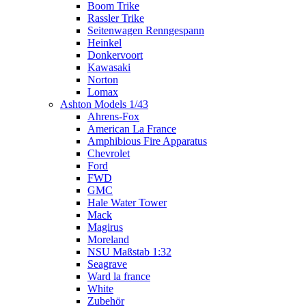
Boom Trike
Rassler Trike
Seitenwagen Renngespann
Heinkel
Donkervoort
Kawasaki
Norton
Lomax
Ashton Models 1/43
Ahrens-Fox
American La France
Amphibious Fire Apparatus
Chevrolet
Ford
FWD
GMC
Hale Water Tower
Mack
Magirus
Moreland
NSU Maßstab 1:32
Seagrave
Ward la france
White
Zubehör