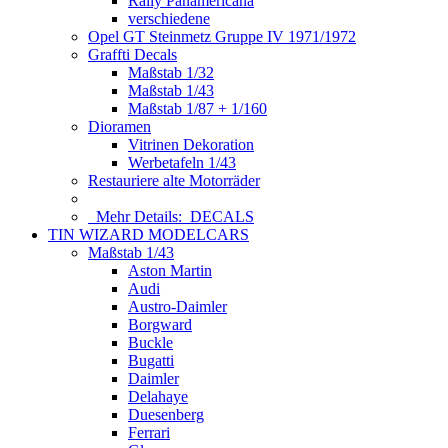
Rally Panamericana
verschiedene
Opel GT Steinmetz Gruppe IV 1971/1972
Graffti Decals
Maßstab 1/32
Maßstab 1/43
Maßstab 1/87 + 1/160
Dioramen
Vitrinen Dekoration
Werbetafeln 1/43
Restauriere alte Motorräder
Mehr Details:
DECALS
TIN WIZARD MODELCARS
Maßstab 1/43
Aston Martin
Audi
Austro-Daimler
Borgward
Buckle
Bugatti
Daimler
Delahaye
Duesenberg
Ferrari