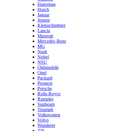
Hanomag
Horch
Jaguar
Jensen
Kleinschnittger
Lancia
Maserati
Mercedes Benz
MG
Nash
Nobel
NSU
Oldsmobile
Opel
Packard
Peugeot
Porsche
Rolls-Royce
Rumpler
Sunbeam
Triumph
Volkswagen
Volvo
Wanderer
ZIS