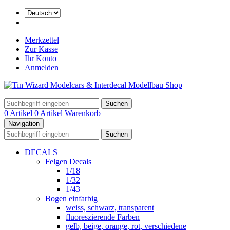
Merkzettel
Zur Kasse
Ihr Konto
Anmelden
Suchen
0 Artikel
0 Artikel
Warenkorb
Navigation
Suchen
DECALS
Felgen Decals
1/18
1/32
1/43
Bogen einfarbig
weiss, schwarz, transparent
fluoreszierende Farben
gelb, beige, orange, rot, verschiedene