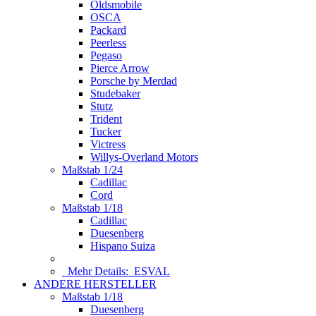
Oldsmobile
OSCA
Packard
Peerless
Pegaso
Pierce Arrow
Porsche by Merdad
Studebaker
Stutz
Trident
Tucker
Victress
Willys-Overland Motors
Maßstab 1/24
Cadillac
Cord
Maßstab 1/18
Cadillac
Duesenberg
Hispano Suiza
Mehr Details:
ESVAL
ANDERE HERSTELLER
Maßstab 1/18
Duesenberg