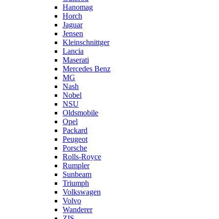
Hanomag
Horch
Jaguar
Jensen
Kleinschnittger
Lancia
Maserati
Mercedes Benz
MG
Nash
Nobel
NSU
Oldsmobile
Opel
Packard
Peugeot
Porsche
Rolls-Royce
Rumpler
Sunbeam
Triumph
Volkswagen
Volvo
Wanderer
ZIS