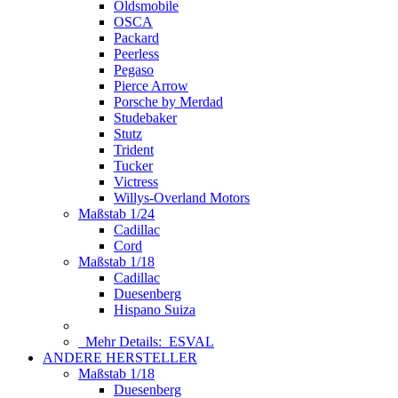
Oldsmobile
OSCA
Packard
Peerless
Pegaso
Pierce Arrow
Porsche by Merdad
Studebaker
Stutz
Trident
Tucker
Victress
Willys-Overland Motors
Maßstab 1/24
Cadillac
Cord
Maßstab 1/18
Cadillac
Duesenberg
Hispano Suiza
Mehr Details:
ESVAL
ANDERE HERSTELLER
Maßstab 1/18
Duesenberg