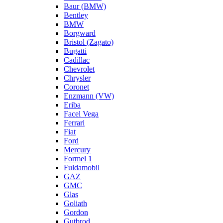
Baur (BMW)
Bentley
BMW
Borgward
Bristol (Zagato)
Bugatti
Cadillac
Chevrolet
Chrysler
Coronet
Enzmann (VW)
Eriba
Facel Vega
Ferrari
Fiat
Ford
Mercury
Formel 1
Fuldamobil
GAZ
GMC
Glas
Goliath
Gordon
Gutbrod