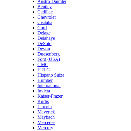
Austro-Daimler
Bentley
Cadillac
Chevrolet
Cisitalia
Cord
Delage
Delahaye
DeSoto
Devon
Duesenberg
Ford (USA)
GMC
H.R.G.
Hispano Suiza
Humber
International
Invicta
Kaiser-Frazer
Kurtis
Lincoln
Maverick
Maybach
Mercedes
Mercury