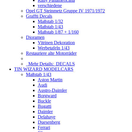
Rally Panamericana
verschiedene
Opel GT Steinmetz Gruppe IV 1971/1972
Graffti Decals
Maßstab 1/32
Maßstab 1/43
Maßstab 1/87 + 1/160
Dioramen
Vitrinen Dekoration
Werbetafeln 1/43
Restauriere alte Motorräder
Mehr Details:
DECALS
TIN WIZARD MODELCARS
Maßstab 1/43
Aston Martin
Audi
Austro-Daimler
Borgward
Buckle
Bugatti
Daimler
Delahaye
Duesenberg
Ferrari