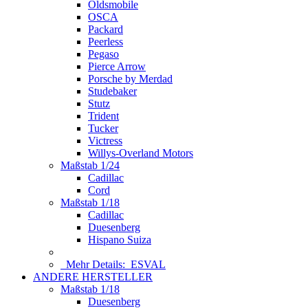
Oldsmobile
OSCA
Packard
Peerless
Pegaso
Pierce Arrow
Porsche by Merdad
Studebaker
Stutz
Trident
Tucker
Victress
Willys-Overland Motors
Maßstab 1/24
Cadillac
Cord
Maßstab 1/18
Cadillac
Duesenberg
Hispano Suiza
Mehr Details:
ESVAL
ANDERE HERSTELLER
Maßstab 1/18
Duesenberg