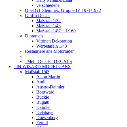
Rally Panamericana
verschiedene
Opel GT Steinmetz Gruppe IV 1971/1972
Graffti Decals
Maßstab 1/32
Maßstab 1/43
Maßstab 1/87 + 1/160
Dioramen
Vitrinen Dekoration
Werbetafeln 1/43
Restauriere alte Motorräder
Mehr Details:
DECALS
TIN WIZARD MODELCARS
Maßstab 1/43
Aston Martin
Audi
Austro-Daimler
Borgward
Buckle
Bugatti
Daimler
Delahaye
Duesenberg
Ferrari