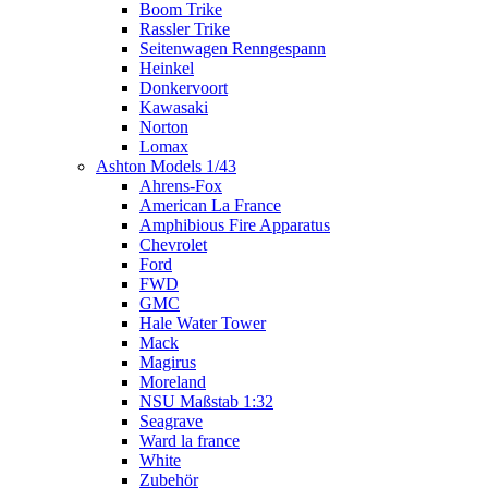
Boom Trike
Rassler Trike
Seitenwagen Renngespann
Heinkel
Donkervoort
Kawasaki
Norton
Lomax
Ashton Models 1/43
Ahrens-Fox
American La France
Amphibious Fire Apparatus
Chevrolet
Ford
FWD
GMC
Hale Water Tower
Mack
Magirus
Moreland
NSU Maßstab 1:32
Seagrave
Ward la france
White
Zubehör