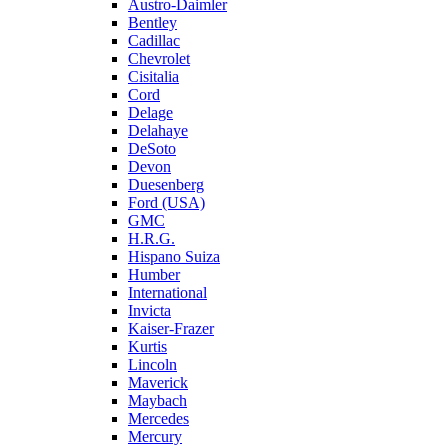
Austro-Daimler
Bentley
Cadillac
Chevrolet
Cisitalia
Cord
Delage
Delahaye
DeSoto
Devon
Duesenberg
Ford (USA)
GMC
H.R.G.
Hispano Suiza
Humber
International
Invicta
Kaiser-Frazer
Kurtis
Lincoln
Maverick
Maybach
Mercedes
Mercury