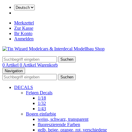
Merkzettel
Zur Kasse
Ihr Konto
Anmelden
Suchen
0 Artikel
0 Artikel
Warenkorb
Navigation
Suchen
DECALS
Felgen Decals
1/18
1/32
1/43
Bogen einfarbig
weiss, schwarz, transparent
fluoreszierende Farben
gelb, beige, orange, rot, verschiedene