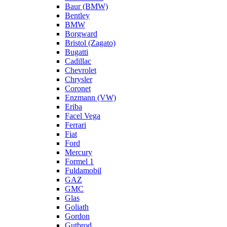
Baur (BMW)
Bentley
BMW
Borgward
Bristol (Zagato)
Bugatti
Cadillac
Chevrolet
Chrysler
Coronet
Enzmann (VW)
Eriba
Facel Vega
Ferrari
Fiat
Ford
Mercury
Formel 1
Fuldamobil
GAZ
GMC
Glas
Goliath
Gordon
Gutbrod