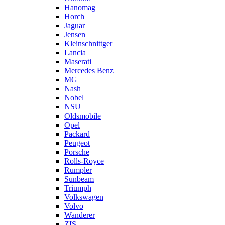
Hanomag
Horch
Jaguar
Jensen
Kleinschnittger
Lancia
Maserati
Mercedes Benz
MG
Nash
Nobel
NSU
Oldsmobile
Opel
Packard
Peugeot
Porsche
Rolls-Royce
Rumpler
Sunbeam
Triumph
Volkswagen
Volvo
Wanderer
ZIS