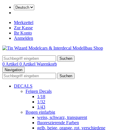
Merkzettel
Zur Kasse
Ihr Konto
Anmelden
Suchen
0 Artikel
0 Artikel
Warenkorb
Navigation
Suchen
DECALS
Felgen Decals
1/18
1/32
1/43
Bogen einfarbig
weiss, schwarz, transparent
fluoreszierende Farben
gelb, beige, orange, rot, verschiedene