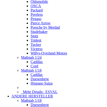
Oldsmobile
OSCA
Packard
Peerless
Pegaso
Pierce Arrow
Porsche by Merdad
Studebaker
Stutz
Trident
Tucker
Victress
Willys-Overland Motors
Maßstab 1/24
Cadillac
Cord
Maßstab 1/18
Cadillac
Duesenberg
Hispano Suiza
Mehr Details:
ESVAL
ANDERE HERSTELLER
Maßstab 1/18
Duesenberg