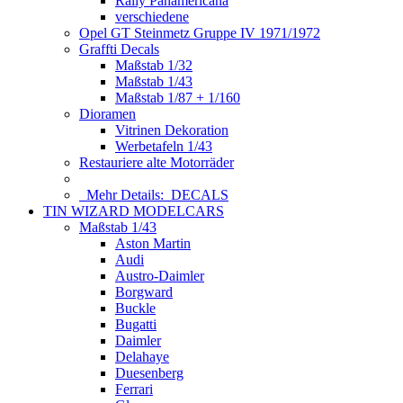
Rally Panamericana
verschiedene
Opel GT Steinmetz Gruppe IV 1971/1972
Graffti Decals
Maßstab 1/32
Maßstab 1/43
Maßstab 1/87 + 1/160
Dioramen
Vitrinen Dekoration
Werbetafeln 1/43
Restauriere alte Motorräder
Mehr Details:
DECALS
TIN WIZARD MODELCARS
Maßstab 1/43
Aston Martin
Audi
Austro-Daimler
Borgward
Buckle
Bugatti
Daimler
Delahaye
Duesenberg
Ferrari