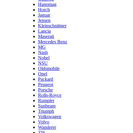
Hanomag
Horch
Jaguar
Jensen
Kleinschnittger
Lancia
Maserati
Mercedes Benz
MG
Nash
Nobel
NSU
Oldsmobile
Opel
Packard
Peugeot
Porsche
Rolls-Royce
Rumpler
Sunbeam
Triumph
Volkswagen
Volvo
Wanderer
ZIS