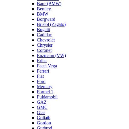
Baur (BMW)
Bentley
BMW
Borgward
Bristol (Zagato)
Bugatti
Cadillac
Chevrolet
Chrysler
Coronet
Enzmann (VW)
Eriba
Facel Vega
Ferrari
Fiat
Ford
Mercury
Formel 1
Fuldamobil
GAZ
GMC
Glas
Goliath
Gordon
Gutbrod