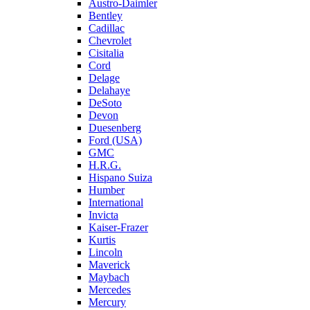
Austro-Daimler
Bentley
Cadillac
Chevrolet
Cisitalia
Cord
Delage
Delahaye
DeSoto
Devon
Duesenberg
Ford (USA)
GMC
H.R.G.
Hispano Suiza
Humber
International
Invicta
Kaiser-Frazer
Kurtis
Lincoln
Maverick
Maybach
Mercedes
Mercury