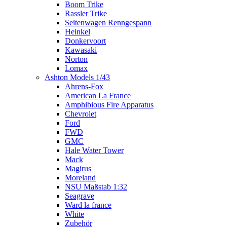
Boom Trike
Rassler Trike
Seitenwagen Renngespann
Heinkel
Donkervoort
Kawasaki
Norton
Lomax
Ashton Models 1/43
Ahrens-Fox
American La France
Amphibious Fire Apparatus
Chevrolet
Ford
FWD
GMC
Hale Water Tower
Mack
Magirus
Moreland
NSU Maßstab 1:32
Seagrave
Ward la france
White
Zubehör