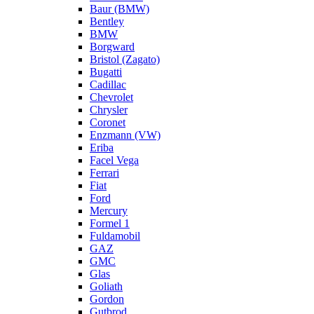
Baur (BMW)
Bentley
BMW
Borgward
Bristol (Zagato)
Bugatti
Cadillac
Chevrolet
Chrysler
Coronet
Enzmann (VW)
Eriba
Facel Vega
Ferrari
Fiat
Ford
Mercury
Formel 1
Fuldamobil
GAZ
GMC
Glas
Goliath
Gordon
Gutbrod