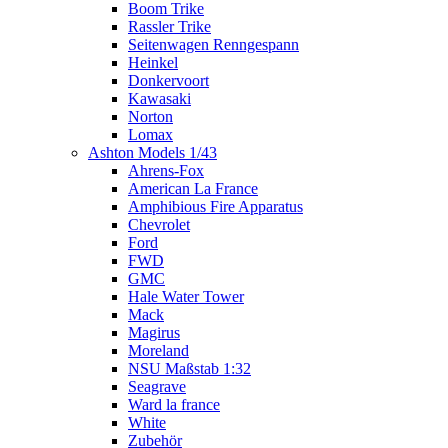
Boom Trike
Rassler Trike
Seitenwagen Renngespann
Heinkel
Donkervoort
Kawasaki
Norton
Lomax
Ashton Models 1/43
Ahrens-Fox
American La France
Amphibious Fire Apparatus
Chevrolet
Ford
FWD
GMC
Hale Water Tower
Mack
Magirus
Moreland
NSU Maßstab 1:32
Seagrave
Ward la france
White
Zubehör