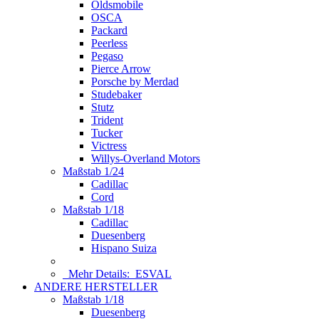
Oldsmobile
OSCA
Packard
Peerless
Pegaso
Pierce Arrow
Porsche by Merdad
Studebaker
Stutz
Trident
Tucker
Victress
Willys-Overland Motors
Maßstab 1/24
Cadillac
Cord
Maßstab 1/18
Cadillac
Duesenberg
Hispano Suiza
Mehr Details:
ESVAL
ANDERE HERSTELLER
Maßstab 1/18
Duesenberg