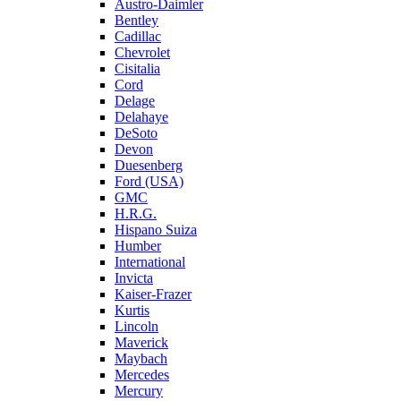
Austro-Daimler
Bentley
Cadillac
Chevrolet
Cisitalia
Cord
Delage
Delahaye
DeSoto
Devon
Duesenberg
Ford (USA)
GMC
H.R.G.
Hispano Suiza
Humber
International
Invicta
Kaiser-Frazer
Kurtis
Lincoln
Maverick
Maybach
Mercedes
Mercury