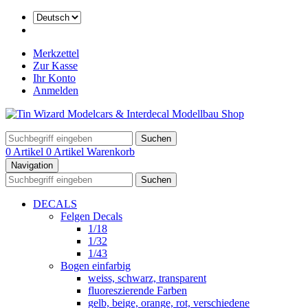
Merkzettel
Zur Kasse
Ihr Konto
Anmelden
Suchen
0 Artikel
0 Artikel
Warenkorb
Navigation
Suchen
DECALS
Felgen Decals
1/18
1/32
1/43
Bogen einfarbig
weiss, schwarz, transparent
fluoreszierende Farben
gelb, beige, orange, rot, verschiedene