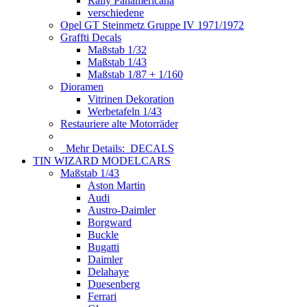
Rally Panamericana
verschiedene
Opel GT Steinmetz Gruppe IV 1971/1972
Graffti Decals
Maßstab 1/32
Maßstab 1/43
Maßstab 1/87 + 1/160
Dioramen
Vitrinen Dekoration
Werbetafeln 1/43
Restauriere alte Motorräder
Mehr Details:
DECALS
TIN WIZARD MODELCARS
Maßstab 1/43
Aston Martin
Audi
Austro-Daimler
Borgward
Buckle
Bugatti
Daimler
Delahaye
Duesenberg
Ferrari