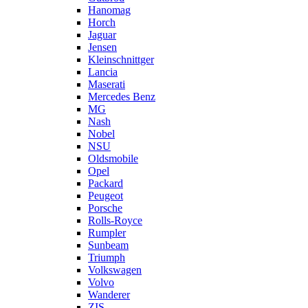
Hanomag
Horch
Jaguar
Jensen
Kleinschnittger
Lancia
Maserati
Mercedes Benz
MG
Nash
Nobel
NSU
Oldsmobile
Opel
Packard
Peugeot
Porsche
Rolls-Royce
Rumpler
Sunbeam
Triumph
Volkswagen
Volvo
Wanderer
ZIS