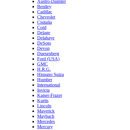
Austro-Daimler
Bentley
Cadillac
Chevrolet
Cisitalia
Cord
Delage
Delahaye
DeSoto
Devon
Duesenberg
Ford (USA)
GMC
H.R.G.
Hispano Suiza
Humber
International
Invicta
Kaiser-Frazer
Kurtis
Lincoln
Maverick
Maybach
Mercedes
Mercury