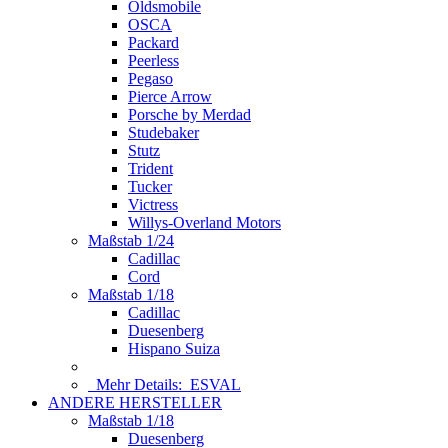
Oldsmobile
OSCA
Packard
Peerless
Pegaso
Pierce Arrow
Porsche by Merdad
Studebaker
Stutz
Trident
Tucker
Victress
Willys-Overland Motors
Maßstab 1/24
Cadillac
Cord
Maßstab 1/18
Cadillac
Duesenberg
Hispano Suiza
Mehr Details:
ESVAL
ANDERE HERSTELLER
Maßstab 1/18
Duesenberg