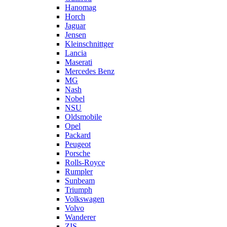
Hanomag
Horch
Jaguar
Jensen
Kleinschnittger
Lancia
Maserati
Mercedes Benz
MG
Nash
Nobel
NSU
Oldsmobile
Opel
Packard
Peugeot
Porsche
Rolls-Royce
Rumpler
Sunbeam
Triumph
Volkswagen
Volvo
Wanderer
ZIS