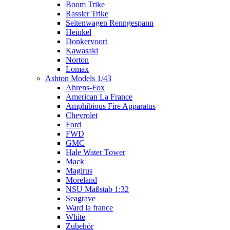
Boom Trike
Rassler Trike
Seitenwagen Renngespann
Heinkel
Donkervoort
Kawasaki
Norton
Lomax
Ashton Models 1/43
Ahrens-Fox
American La France
Amphibious Fire Apparatus
Chevrolet
Ford
FWD
GMC
Hale Water Tower
Mack
Magirus
Moreland
NSU Maßstab 1:32
Seagrave
Ward la france
White
Zubehör