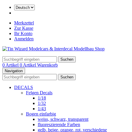
Merkzettel
Zur Kasse
Ihr Konto
Anmelden
Suchen
0 Artikel
0 Artikel
Warenkorb
Navigation
Suchen
DECALS
Felgen Decals
1/18
1/32
1/43
Bogen einfarbig
weiss, schwarz, transparent
fluoreszierende Farben
gelb, beige, orange, rot, verschiedene