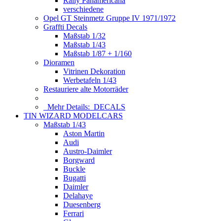
Rally Panamericana
verschiedene
Opel GT Steinmetz Gruppe IV 1971/1972
Graffti Decals
Maßstab 1/32
Maßstab 1/43
Maßstab 1/87 + 1/160
Dioramen
Vitrinen Dekoration
Werbetafeln 1/43
Restauriere alte Motorräder
Mehr Details:
DECALS
TIN WIZARD MODELCARS
Maßstab 1/43
Aston Martin
Audi
Austro-Daimler
Borgward
Buckle
Bugatti
Daimler
Delahaye
Duesenberg
Ferrari