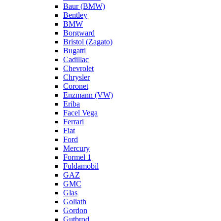
Baur (BMW)
Bentley
BMW
Borgward
Bristol (Zagato)
Bugatti
Cadillac
Chevrolet
Chrysler
Coronet
Enzmann (VW)
Eriba
Facel Vega
Ferrari
Fiat
Ford
Mercury
Formel 1
Fuldamobil
GAZ
GMC
Glas
Goliath
Gordon
Gutbrod