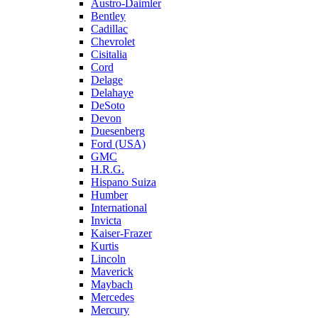
Austro-Daimler
Bentley
Cadillac
Chevrolet
Cisitalia
Cord
Delage
Delahaye
DeSoto
Devon
Duesenberg
Ford (USA)
GMC
H.R.G.
Hispano Suiza
Humber
International
Invicta
Kaiser-Frazer
Kurtis
Lincoln
Maverick
Maybach
Mercedes
Mercury