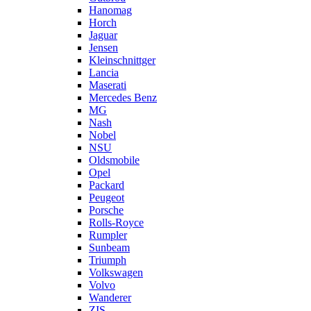
Hanomag
Horch
Jaguar
Jensen
Kleinschnittger
Lancia
Maserati
Mercedes Benz
MG
Nash
Nobel
NSU
Oldsmobile
Opel
Packard
Peugeot
Porsche
Rolls-Royce
Rumpler
Sunbeam
Triumph
Volkswagen
Volvo
Wanderer
ZIS