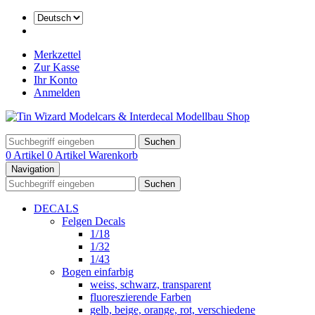
Merkzettel
Zur Kasse
Ihr Konto
Anmelden
Suchen
0 Artikel
0 Artikel
Warenkorb
Navigation
Suchen
DECALS
Felgen Decals
1/18
1/32
1/43
Bogen einfarbig
weiss, schwarz, transparent
fluoreszierende Farben
gelb, beige, orange, rot, verschiedene