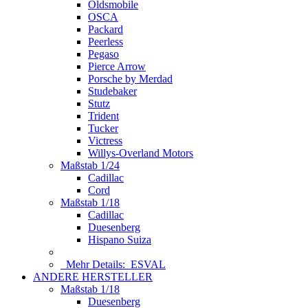
Oldsmobile
OSCA
Packard
Peerless
Pegaso
Pierce Arrow
Porsche by Merdad
Studebaker
Stutz
Trident
Tucker
Victress
Willys-Overland Motors
Maßstab 1/24
Cadillac
Cord
Maßstab 1/18
Cadillac
Duesenberg
Hispano Suiza
Mehr Details:
ESVAL
ANDERE HERSTELLER
Maßstab 1/18
Duesenberg