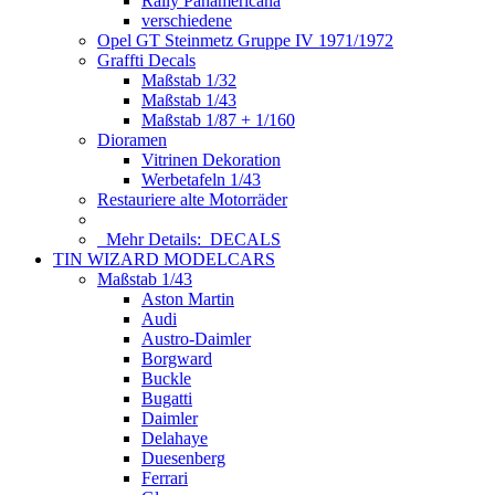
Rally Panamericana
verschiedene
Opel GT Steinmetz Gruppe IV 1971/1972
Graffti Decals
Maßstab 1/32
Maßstab 1/43
Maßstab 1/87 + 1/160
Dioramen
Vitrinen Dekoration
Werbetafeln 1/43
Restauriere alte Motorräder
Mehr Details:
DECALS
TIN WIZARD MODELCARS
Maßstab 1/43
Aston Martin
Audi
Austro-Daimler
Borgward
Buckle
Bugatti
Daimler
Delahaye
Duesenberg
Ferrari