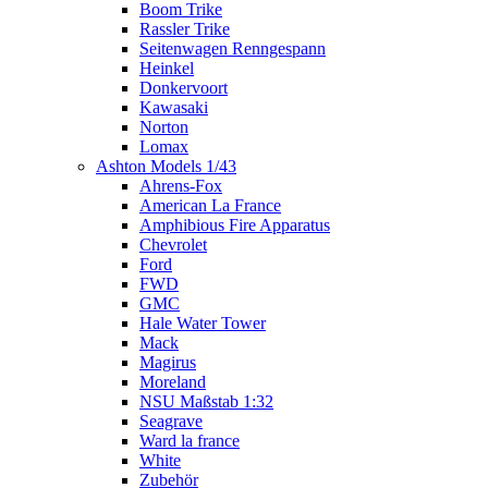
Boom Trike
Rassler Trike
Seitenwagen Renngespann
Heinkel
Donkervoort
Kawasaki
Norton
Lomax
Ashton Models 1/43
Ahrens-Fox
American La France
Amphibious Fire Apparatus
Chevrolet
Ford
FWD
GMC
Hale Water Tower
Mack
Magirus
Moreland
NSU Maßstab 1:32
Seagrave
Ward la france
White
Zubehör