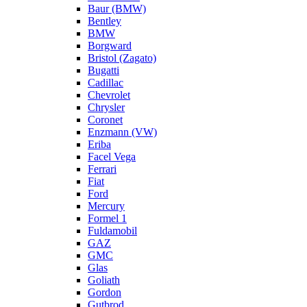
Baur (BMW)
Bentley
BMW
Borgward
Bristol (Zagato)
Bugatti
Cadillac
Chevrolet
Chrysler
Coronet
Enzmann (VW)
Eriba
Facel Vega
Ferrari
Fiat
Ford
Mercury
Formel 1
Fuldamobil
GAZ
GMC
Glas
Goliath
Gordon
Gutbrod