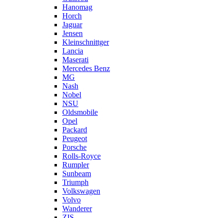
Hanomag
Horch
Jaguar
Jensen
Kleinschnittger
Lancia
Maserati
Mercedes Benz
MG
Nash
Nobel
NSU
Oldsmobile
Opel
Packard
Peugeot
Porsche
Rolls-Royce
Rumpler
Sunbeam
Triumph
Volkswagen
Volvo
Wanderer
ZIS