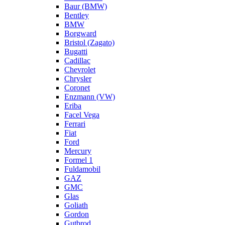
Baur (BMW)
Bentley
BMW
Borgward
Bristol (Zagato)
Bugatti
Cadillac
Chevrolet
Chrysler
Coronet
Enzmann (VW)
Eriba
Facel Vega
Ferrari
Fiat
Ford
Mercury
Formel 1
Fuldamobil
GAZ
GMC
Glas
Goliath
Gordon
Gutbrod