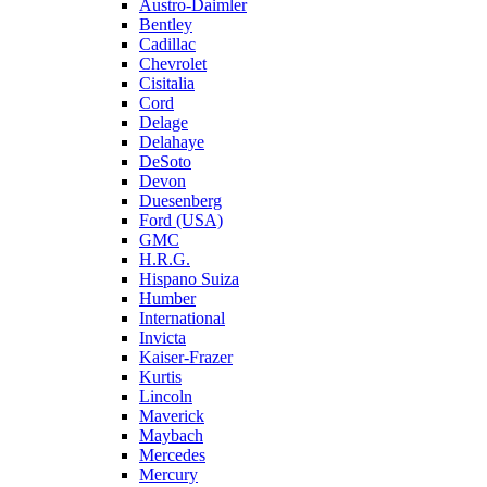
Austro-Daimler
Bentley
Cadillac
Chevrolet
Cisitalia
Cord
Delage
Delahaye
DeSoto
Devon
Duesenberg
Ford (USA)
GMC
H.R.G.
Hispano Suiza
Humber
International
Invicta
Kaiser-Frazer
Kurtis
Lincoln
Maverick
Maybach
Mercedes
Mercury