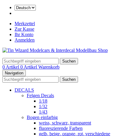
Merkzettel
Zur Kasse
Ihr Konto
Anmelden
Suchen
0 Artikel
0 Artikel
Warenkorb
Navigation
Suchen
DECALS
Felgen Decals
1/18
1/32
1/43
Bogen einfarbig
weiss, schwarz, transparent
fluoreszierende Farben
gelb, beige, orange, rot, verschiedene