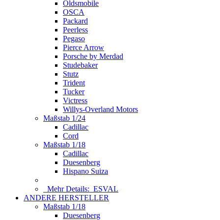
Oldsmobile
OSCA
Packard
Peerless
Pegaso
Pierce Arrow
Porsche by Merdad
Studebaker
Stutz
Trident
Tucker
Victress
Willys-Overland Motors
Maßstab 1/24
Cadillac
Cord
Maßstab 1/18
Cadillac
Duesenberg
Hispano Suiza
Mehr Details:
ESVAL
ANDERE HERSTELLER
Maßstab 1/18
Duesenberg