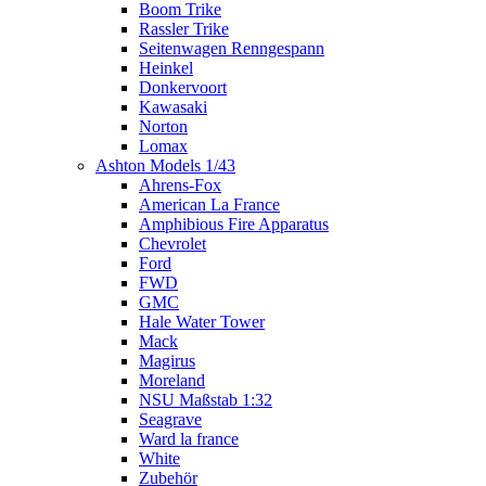
Boom Trike
Rassler Trike
Seitenwagen Renngespann
Heinkel
Donkervoort
Kawasaki
Norton
Lomax
Ashton Models 1/43
Ahrens-Fox
American La France
Amphibious Fire Apparatus
Chevrolet
Ford
FWD
GMC
Hale Water Tower
Mack
Magirus
Moreland
NSU Maßstab 1:32
Seagrave
Ward la france
White
Zubehör