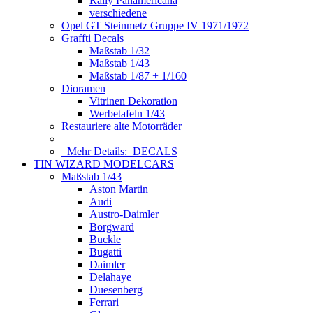
Rally Panamericana
verschiedene
Opel GT Steinmetz Gruppe IV 1971/1972
Graffti Decals
Maßstab 1/32
Maßstab 1/43
Maßstab 1/87 + 1/160
Dioramen
Vitrinen Dekoration
Werbetafeln 1/43
Restauriere alte Motorräder
Mehr Details:
DECALS
TIN WIZARD MODELCARS
Maßstab 1/43
Aston Martin
Audi
Austro-Daimler
Borgward
Buckle
Bugatti
Daimler
Delahaye
Duesenberg
Ferrari