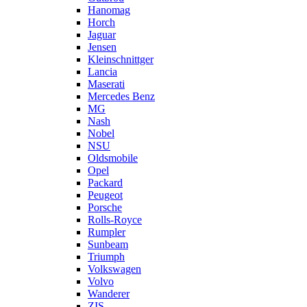
Hanomag
Horch
Jaguar
Jensen
Kleinschnittger
Lancia
Maserati
Mercedes Benz
MG
Nash
Nobel
NSU
Oldsmobile
Opel
Packard
Peugeot
Porsche
Rolls-Royce
Rumpler
Sunbeam
Triumph
Volkswagen
Volvo
Wanderer
ZIS