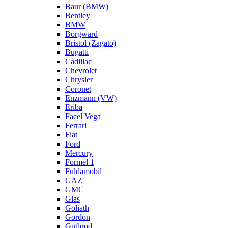
Baur (BMW)
Bentley
BMW
Borgward
Bristol (Zagato)
Bugatti
Cadillac
Chevrolet
Chrysler
Coronet
Enzmann (VW)
Eriba
Facel Vega
Ferrari
Fiat
Ford
Mercury
Formel 1
Fuldamobil
GAZ
GMC
Glas
Goliath
Gordon
Gutbrod