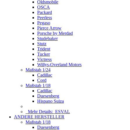
Oldsmobile
OSCA
Packard
Peerless
Pegaso
Pierce Arrow
Porsche by Merdad
Studebaker
Stutz
Trident
Tucker
Victress
Willys-Overland Motors
Maßstab 1/24
Cadillac
Cord
Maßstab 1/18
Cadillac
Duesenberg
Hispano Suiza
Mehr Details:
ESVAL
ANDERE HERSTELLER
Maßstab 1/18
Duesenberg