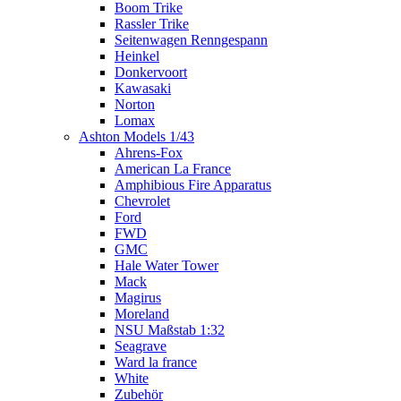
Boom Trike
Rassler Trike
Seitenwagen Renngespann
Heinkel
Donkervoort
Kawasaki
Norton
Lomax
Ashton Models 1/43
Ahrens-Fox
American La France
Amphibious Fire Apparatus
Chevrolet
Ford
FWD
GMC
Hale Water Tower
Mack
Magirus
Moreland
NSU Maßstab 1:32
Seagrave
Ward la france
White
Zubehör