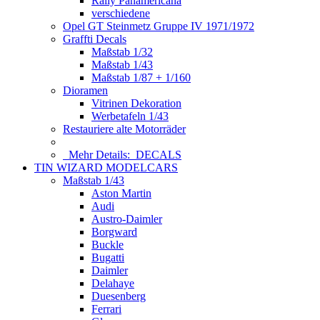
Rally Panamericana
verschiedene
Opel GT Steinmetz Gruppe IV 1971/1972
Graffti Decals
Maßstab 1/32
Maßstab 1/43
Maßstab 1/87 + 1/160
Dioramen
Vitrinen Dekoration
Werbetafeln 1/43
Restauriere alte Motorräder
Mehr Details:
DECALS
TIN WIZARD MODELCARS
Maßstab 1/43
Aston Martin
Audi
Austro-Daimler
Borgward
Buckle
Bugatti
Daimler
Delahaye
Duesenberg
Ferrari