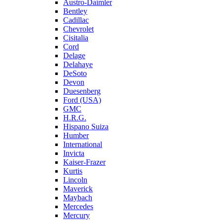
Austro-Daimler
Bentley
Cadillac
Chevrolet
Cisitalia
Cord
Delage
Delahaye
DeSoto
Devon
Duesenberg
Ford (USA)
GMC
H.R.G.
Hispano Suiza
Humber
International
Invicta
Kaiser-Frazer
Kurtis
Lincoln
Maverick
Maybach
Mercedes
Mercury