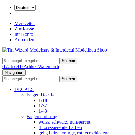
Merkzettel
Zur Kasse
Ihr Konto
Anmelden
Suchen
0 Artikel
0 Artikel
Warenkorb
Navigation
Suchen
DECALS
Felgen Decals
1/18
1/32
1/43
Bogen einfarbig
weiss, schwarz, transparent
fluoreszierende Farben
gelb, beige, orange, rot, verschiedene