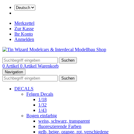
Merkzettel
Zur Kasse
Ihr Konto
Anmelden
Suchen
0 Artikel
0 Artikel
Warenkorb
Navigation
Suchen
DECALS
Felgen Decals
1/18
1/32
1/43
Bogen einfarbig
weiss, schwarz, transparent
fluoreszierende Farben
gelb, beige, orange, rot, verschiedene