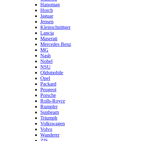
Hanomag
Horch
Jaguar
Jensen
Kleinschnittger
Lancia
Maserati
Mercedes Benz
MG
Nash
Nobel
NSU
Oldsmobile
Opel
Packard
Peugeot
Porsche
Rolls-Royce
Rumpler
Sunbeam
Triumph
Volkswagen
Volvo
Wanderer
ZIS