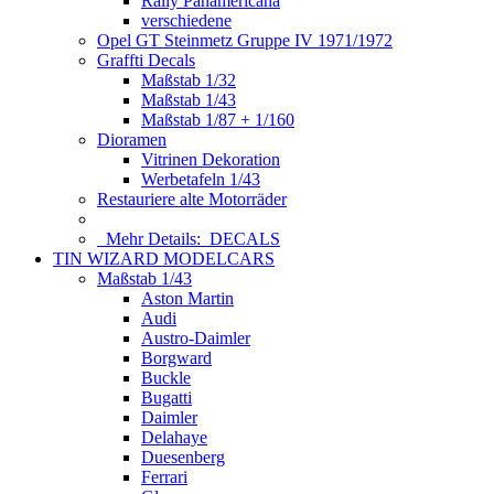
Rally Panamericana
verschiedene
Opel GT Steinmetz Gruppe IV 1971/1972
Graffti Decals
Maßstab 1/32
Maßstab 1/43
Maßstab 1/87 + 1/160
Dioramen
Vitrinen Dekoration
Werbetafeln 1/43
Restauriere alte Motorräder
Mehr Details:
DECALS
TIN WIZARD MODELCARS
Maßstab 1/43
Aston Martin
Audi
Austro-Daimler
Borgward
Buckle
Bugatti
Daimler
Delahaye
Duesenberg
Ferrari