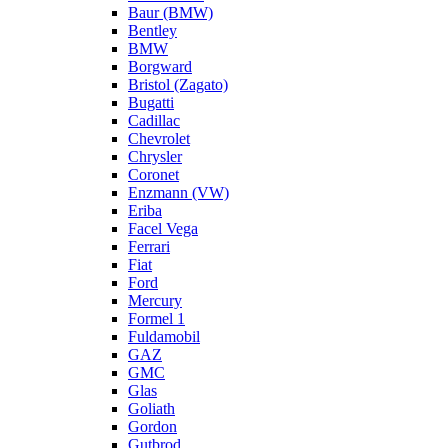
Baur (BMW)
Bentley
BMW
Borgward
Bristol (Zagato)
Bugatti
Cadillac
Chevrolet
Chrysler
Coronet
Enzmann (VW)
Eriba
Facel Vega
Ferrari
Fiat
Ford
Mercury
Formel 1
Fuldamobil
GAZ
GMC
Glas
Goliath
Gordon
Gutbrod