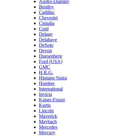
Austro-Daimler
Bentley
Cadillac
Chevrolet
Cisitalia
Cord
Delage
Delahaye
DeSoto
Devon
Duesenberg
Ford (USA)
GMC
H.R.G.
Hispano Suiza
Humber
International
Invicta
Kaiser-Frazer
Kurtis
Lincoln
Maverick
Maybach
Mercedes
Mercury