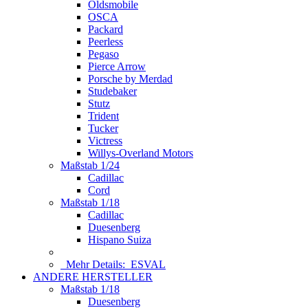
Oldsmobile
OSCA
Packard
Peerless
Pegaso
Pierce Arrow
Porsche by Merdad
Studebaker
Stutz
Trident
Tucker
Victress
Willys-Overland Motors
Maßstab 1/24
Cadillac
Cord
Maßstab 1/18
Cadillac
Duesenberg
Hispano Suiza
Mehr Details:
ESVAL
ANDERE HERSTELLER
Maßstab 1/18
Duesenberg