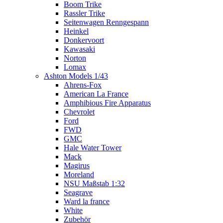
Boom Trike
Rassler Trike
Seitenwagen Renngespann
Heinkel
Donkervoort
Kawasaki
Norton
Lomax
Ashton Models 1/43
Ahrens-Fox
American La France
Amphibious Fire Apparatus
Chevrolet
Ford
FWD
GMC
Hale Water Tower
Mack
Magirus
Moreland
NSU Maßstab 1:32
Seagrave
Ward la france
White
Zubehör