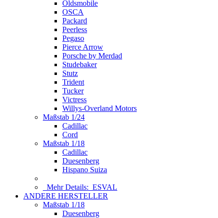
Oldsmobile
OSCA
Packard
Peerless
Pegaso
Pierce Arrow
Porsche by Merdad
Studebaker
Stutz
Trident
Tucker
Victress
Willys-Overland Motors
Maßstab 1/24
Cadillac
Cord
Maßstab 1/18
Cadillac
Duesenberg
Hispano Suiza
Mehr Details:
ESVAL
ANDERE HERSTELLER
Maßstab 1/18
Duesenberg