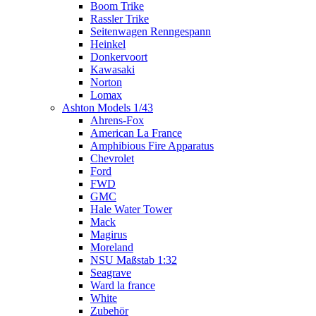
Boom Trike
Rassler Trike
Seitenwagen Renngespann
Heinkel
Donkervoort
Kawasaki
Norton
Lomax
Ashton Models 1/43
Ahrens-Fox
American La France
Amphibious Fire Apparatus
Chevrolet
Ford
FWD
GMC
Hale Water Tower
Mack
Magirus
Moreland
NSU Maßstab 1:32
Seagrave
Ward la france
White
Zubehör