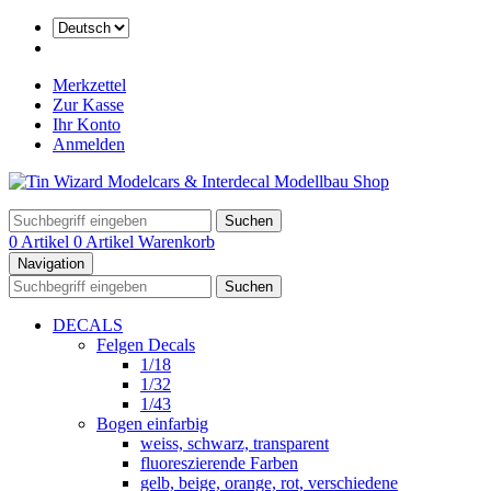
Merkzettel
Zur Kasse
Ihr Konto
Anmelden
Suchen
0 Artikel
0 Artikel
Warenkorb
Navigation
Suchen
DECALS
Felgen Decals
1/18
1/32
1/43
Bogen einfarbig
weiss, schwarz, transparent
fluoreszierende Farben
gelb, beige, orange, rot, verschiedene