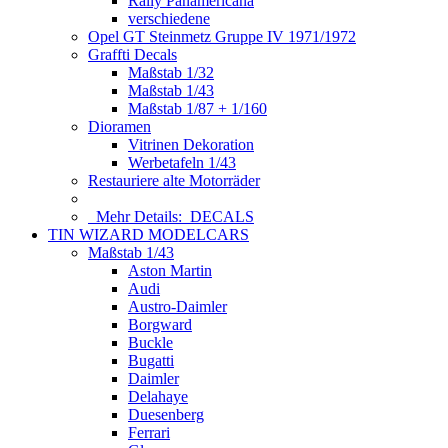
Rally Panamericana
verschiedene
Opel GT Steinmetz Gruppe IV 1971/1972
Graffti Decals
Maßstab 1/32
Maßstab 1/43
Maßstab 1/87 + 1/160
Dioramen
Vitrinen Dekoration
Werbetafeln 1/43
Restauriere alte Motorräder
Mehr Details:
DECALS
TIN WIZARD MODELCARS
Maßstab 1/43
Aston Martin
Audi
Austro-Daimler
Borgward
Buckle
Bugatti
Daimler
Delahaye
Duesenberg
Ferrari