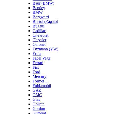
Baur (BMW)
Bentley
BMW
Borgward
Bristol (Zagato)
Bugatti
Cadillac
Chevrolet
Chrysler
Coronet
Enzmann (VW)
Eriba
Facel Vega
Ferrari
Fiat
Ford
Mercury
Formel 1
Fuldamobil
GAZ
GMC
Glas
Goliath
Gordon
Gutbrod