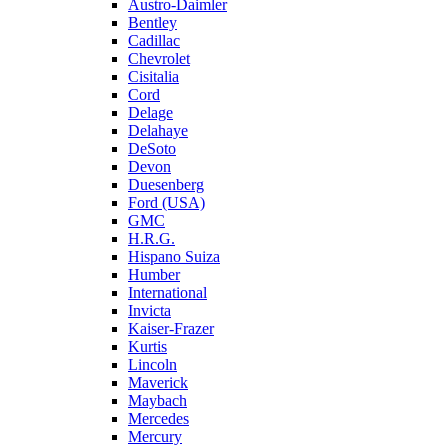
Austro-Daimler
Bentley
Cadillac
Chevrolet
Cisitalia
Cord
Delage
Delahaye
DeSoto
Devon
Duesenberg
Ford (USA)
GMC
H.R.G.
Hispano Suiza
Humber
International
Invicta
Kaiser-Frazer
Kurtis
Lincoln
Maverick
Maybach
Mercedes
Mercury