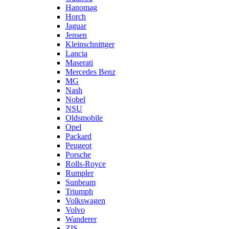
Hanomag
Horch
Jaguar
Jensen
Kleinschnittger
Lancia
Maserati
Mercedes Benz
MG
Nash
Nobel
NSU
Oldsmobile
Opel
Packard
Peugeot
Porsche
Rolls-Royce
Rumpler
Sunbeam
Triumph
Volkswagen
Volvo
Wanderer
ZIS