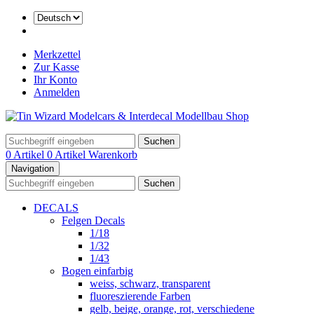
Merkzettel
Zur Kasse
Ihr Konto
Anmelden
Suchen
0 Artikel
0 Artikel
Warenkorb
Navigation
Suchen
DECALS
Felgen Decals
1/18
1/32
1/43
Bogen einfarbig
weiss, schwarz, transparent
fluoreszierende Farben
gelb, beige, orange, rot, verschiedene