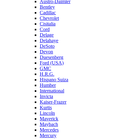
Austro-Daimler
Bentley
Cadillac
Chevrolet
Cisitalia
Cord
Delage
Delahaye
DeSoto
Devon
Duesenberg
Ford (USA)
GMC
H.R.G.
Hispano Suiza
Humber
International
Invicta
Kaiser-Frazer
Kurtis
Lincoln
Maverick
Maybach
Mercedes
Mercury