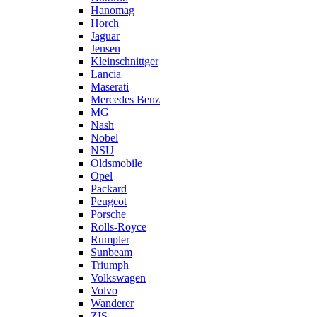
Hanomag
Horch
Jaguar
Jensen
Kleinschnittger
Lancia
Maserati
Mercedes Benz
MG
Nash
Nobel
NSU
Oldsmobile
Opel
Packard
Peugeot
Porsche
Rolls-Royce
Rumpler
Sunbeam
Triumph
Volkswagen
Volvo
Wanderer
ZIS