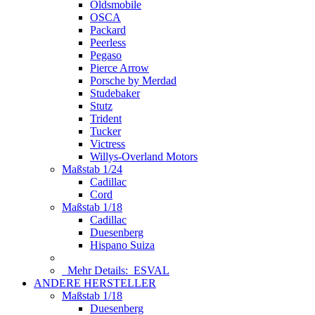
Oldsmobile
OSCA
Packard
Peerless
Pegaso
Pierce Arrow
Porsche by Merdad
Studebaker
Stutz
Trident
Tucker
Victress
Willys-Overland Motors
Maßstab 1/24
Cadillac
Cord
Maßstab 1/18
Cadillac
Duesenberg
Hispano Suiza
Mehr Details:
ESVAL
ANDERE HERSTELLER
Maßstab 1/18
Duesenberg