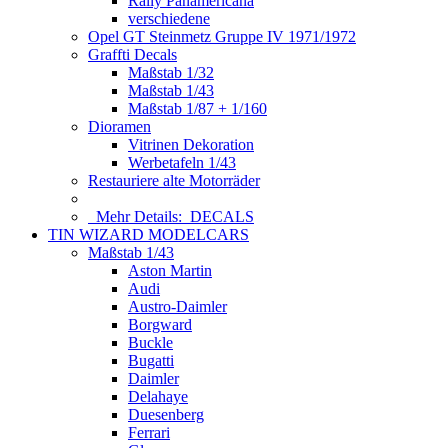
Rally Panamericana
verschiedene
Opel GT Steinmetz Gruppe IV 1971/1972
Graffti Decals
Maßstab 1/32
Maßstab 1/43
Maßstab 1/87 + 1/160
Dioramen
Vitrinen Dekoration
Werbetafeln 1/43
Restauriere alte Motorräder
Mehr Details:
DECALS
TIN WIZARD MODELCARS
Maßstab 1/43
Aston Martin
Audi
Austro-Daimler
Borgward
Buckle
Bugatti
Daimler
Delahaye
Duesenberg
Ferrari