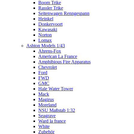
Boom Trike
Rassler Trike
Seitenwagen Renngespann
Heinkel
Donkervoort
Kawasaki
Norton
Lomax
Ashton Models 1/43
Ahrens-Fox
American La France
Amphibious Fire Apparatus
Chevrolet
Ford
FWD
GMC
Hale Water Tower
Mack
Magirus
Moreland
NSU Maßstab 1:32
Seagrave
Ward la france
White
Zubehör