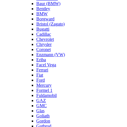
Baur (BMW)
Bentley
BMW
Borgward
Bristol (Zagato)
Bugatti
Cadillac
Chevrolet
Chrysler
Coronet
Enzmann (VW)
Eriba
Facel Vega
Ferrari
Fiat
Ford
Mercury
Formel 1
Fuldamobil
GAZ
GMC
Glas
Goliath
Gordon
Gutbrod