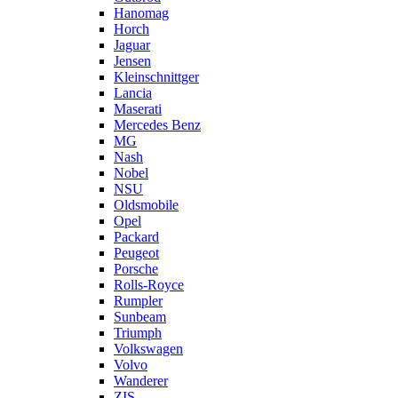
Hanomag
Horch
Jaguar
Jensen
Kleinschnittger
Lancia
Maserati
Mercedes Benz
MG
Nash
Nobel
NSU
Oldsmobile
Opel
Packard
Peugeot
Porsche
Rolls-Royce
Rumpler
Sunbeam
Triumph
Volkswagen
Volvo
Wanderer
ZIS