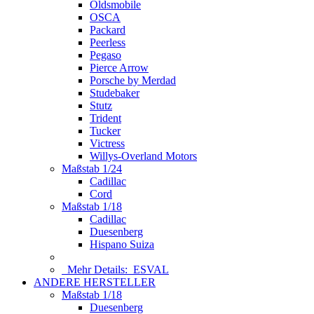
Oldsmobile
OSCA
Packard
Peerless
Pegaso
Pierce Arrow
Porsche by Merdad
Studebaker
Stutz
Trident
Tucker
Victress
Willys-Overland Motors
Maßstab 1/24
Cadillac
Cord
Maßstab 1/18
Cadillac
Duesenberg
Hispano Suiza
Mehr Details:
ESVAL
ANDERE HERSTELLER
Maßstab 1/18
Duesenberg