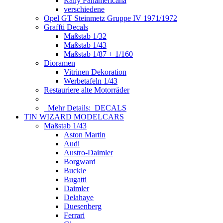
Rally Panamericana
verschiedene
Opel GT Steinmetz Gruppe IV 1971/1972
Graffti Decals
Maßstab 1/32
Maßstab 1/43
Maßstab 1/87 + 1/160
Dioramen
Vitrinen Dekoration
Werbetafeln 1/43
Restauriere alte Motorräder
Mehr Details:
DECALS
TIN WIZARD MODELCARS
Maßstab 1/43
Aston Martin
Audi
Austro-Daimler
Borgward
Buckle
Bugatti
Daimler
Delahaye
Duesenberg
Ferrari