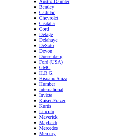
Austro-Daimler
Bentley
Cadillac
Chevrolet
Cisitalia
Cord
Delage
Delahaye
DeSoto
Devon
Duesenberg
Ford (USA)
GMC
H.R.G.
Hispano Suiza
Humber
International
Invicta
Kaiser-Frazer
Kurtis
Lincoln
Maverick
Maybach
Mercedes
Mercury