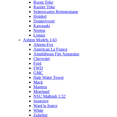
Boom Trike
Rassler Trike
Seitenwagen Renngespann
Heinkel
Donkervoort
Kawasaki
Norton
Lomax
Ashton Models 1/43
Ahrens-Fox
American La France
Amphibious Fire Apparatus
Chevrolet
Ford
FWD
GMC
Hale Water Tower
Mack
Magirus
Moreland
NSU Maßstab 1:32
Seagrave
Ward la france
White
Zubehör