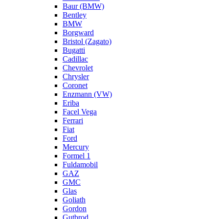
Baur (BMW)
Bentley
BMW
Borgward
Bristol (Zagato)
Bugatti
Cadillac
Chevrolet
Chrysler
Coronet
Enzmann (VW)
Eriba
Facel Vega
Ferrari
Fiat
Ford
Mercury
Formel 1
Fuldamobil
GAZ
GMC
Glas
Goliath
Gordon
Gutbrod