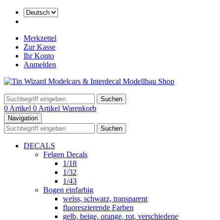
Merkzettel
Zur Kasse
Ihr Konto
Anmelden
Suchen
0 Artikel
0 Artikel
Warenkorb
Navigation
Suchen
DECALS
Felgen Decals
1/18
1/32
1/43
Bogen einfarbig
weiss, schwarz, transparent
fluoreszierende Farben
gelb, beige, orange, rot, verschiedene