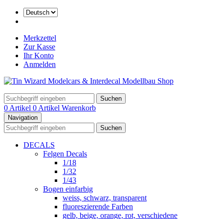
Merkzettel
Zur Kasse
Ihr Konto
Anmelden
Suchen
0 Artikel
0 Artikel
Warenkorb
Navigation
Suchen
DECALS
Felgen Decals
1/18
1/32
1/43
Bogen einfarbig
weiss, schwarz, transparent
fluoreszierende Farben
gelb, beige, orange, rot, verschiedene