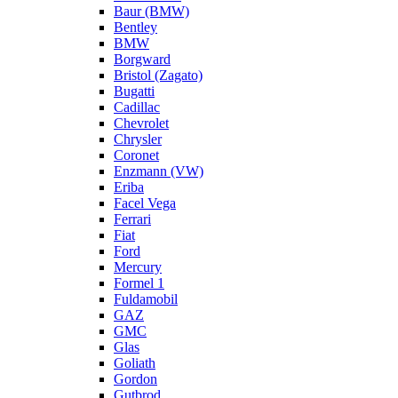
Baur (BMW)
Bentley
BMW
Borgward
Bristol (Zagato)
Bugatti
Cadillac
Chevrolet
Chrysler
Coronet
Enzmann (VW)
Eriba
Facel Vega
Ferrari
Fiat
Ford
Mercury
Formel 1
Fuldamobil
GAZ
GMC
Glas
Goliath
Gordon
Gutbrod