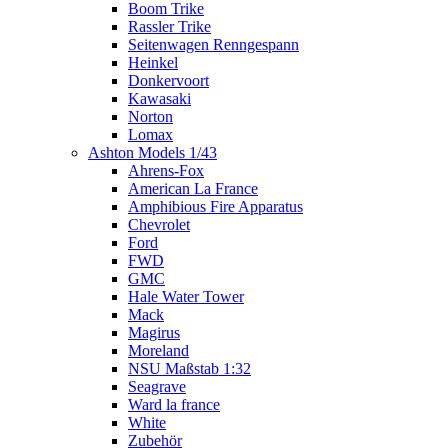
Boom Trike
Rassler Trike
Seitenwagen Renngespann
Heinkel
Donkervoort
Kawasaki
Norton
Lomax
Ashton Models 1/43
Ahrens-Fox
American La France
Amphibious Fire Apparatus
Chevrolet
Ford
FWD
GMC
Hale Water Tower
Mack
Magirus
Moreland
NSU Maßstab 1:32
Seagrave
Ward la france
White
Zubehör