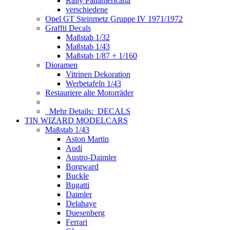
Rally Panamericana
verschiedene
Opel GT Steinmetz Gruppe IV 1971/1972
Graffti Decals
Maßstab 1/32
Maßstab 1/43
Maßstab 1/87 + 1/160
Dioramen
Vitrinen Dekoration
Werbetafeln 1/43
Restauriere alte Motorräder
Mehr Details:
DECALS
TIN WIZARD MODELCARS
Maßstab 1/43
Aston Martin
Audi
Austro-Daimler
Borgward
Buckle
Bugatti
Daimler
Delahaye
Duesenberg
Ferrari