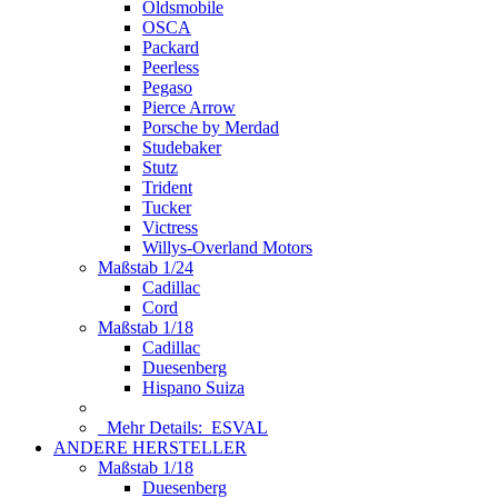
Oldsmobile
OSCA
Packard
Peerless
Pegaso
Pierce Arrow
Porsche by Merdad
Studebaker
Stutz
Trident
Tucker
Victress
Willys-Overland Motors
Maßstab 1/24
Cadillac
Cord
Maßstab 1/18
Cadillac
Duesenberg
Hispano Suiza
Mehr Details:
ESVAL
ANDERE HERSTELLER
Maßstab 1/18
Duesenberg