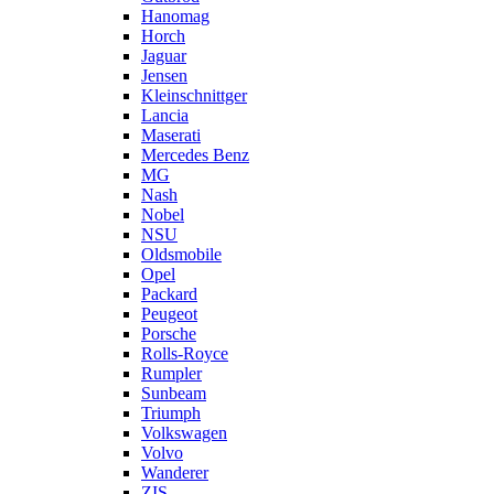
Hanomag
Horch
Jaguar
Jensen
Kleinschnittger
Lancia
Maserati
Mercedes Benz
MG
Nash
Nobel
NSU
Oldsmobile
Opel
Packard
Peugeot
Porsche
Rolls-Royce
Rumpler
Sunbeam
Triumph
Volkswagen
Volvo
Wanderer
ZIS