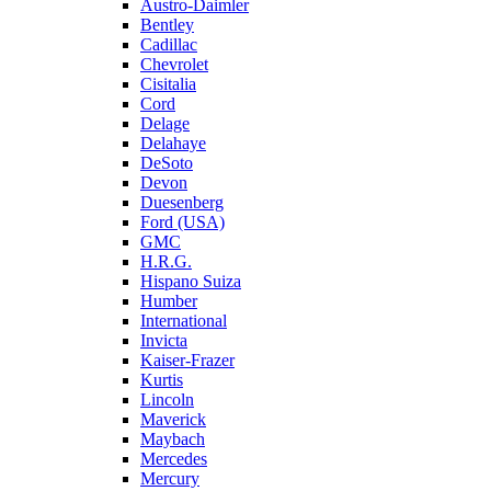
Austro-Daimler
Bentley
Cadillac
Chevrolet
Cisitalia
Cord
Delage
Delahaye
DeSoto
Devon
Duesenberg
Ford (USA)
GMC
H.R.G.
Hispano Suiza
Humber
International
Invicta
Kaiser-Frazer
Kurtis
Lincoln
Maverick
Maybach
Mercedes
Mercury