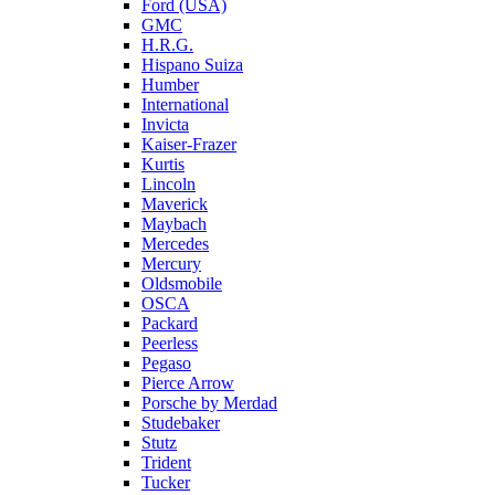
Ford (USA)
GMC
H.R.G.
Hispano Suiza
Humber
International
Invicta
Kaiser-Frazer
Kurtis
Lincoln
Maverick
Maybach
Mercedes
Mercury
Oldsmobile
OSCA
Packard
Peerless
Pegaso
Pierce Arrow
Porsche by Merdad
Studebaker
Stutz
Trident
Tucker