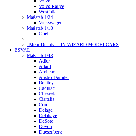
Volvo
Volvo Rallye
Westfalia
Maßstab 1/24
Volkswagen
Maßstab 1/18
Opel
Mehr Details:
TIN WIZARD MODELCARS
ESVAL
Maßstab 1/43
Adler
Allard
Amilcar
Austro-Daimler
Bentley
Cadillac
Chevrolet
Cisitalia
Cord
Delage
Delahaye
DeSoto
Devon
Duesenberg