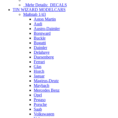
Mehr Details:
DECALS
TIN WIZARD MODELCARS
Maßstab 1/43
Aston Martin
Audi
Austro-Daimler
Borgward
Buckle
Bugatti
Daimler
Delahaye
Duesenberg
Ferrari
Glas
Horch
Jaguar
Magirus-Deutz
Maybach
Mercedes Benz
Opel
Pegaso
Porsche
Saab
Volkswagen