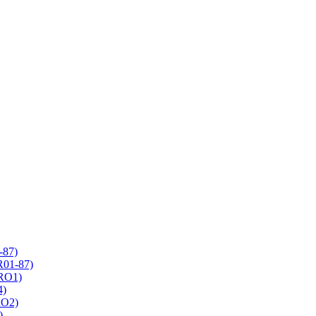
-87)
R01-87)
 RO1)
4)
RO2)
)