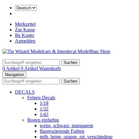
Merkzettel
Zur Kasse
Ihr Konto
Anmelden
Suchen
0 Artikel
0 Artikel
Warenkorb
Navigation
Suchen
DECALS
Felgen Decals
1/18
1/32
1/43
Bogen einfarbig
weiss, schwarz, transparent
fluoreszierende Farben
gelb, beige, orange, rot, verschiedene