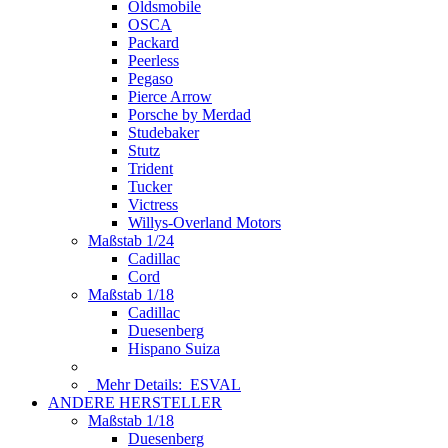
Oldsmobile
OSCA
Packard
Peerless
Pegaso
Pierce Arrow
Porsche by Merdad
Studebaker
Stutz
Trident
Tucker
Victress
Willys-Overland Motors
Maßstab 1/24
Cadillac
Cord
Maßstab 1/18
Cadillac
Duesenberg
Hispano Suiza
Mehr Details:
ESVAL
ANDERE HERSTELLER
Maßstab 1/18
Duesenberg