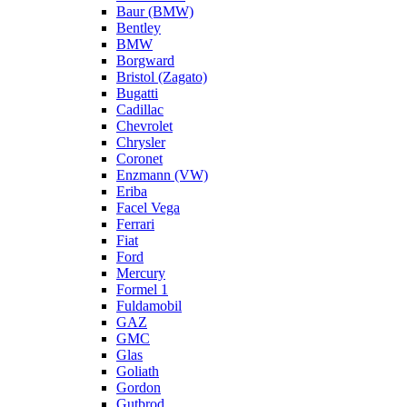
Baur (BMW)
Bentley
BMW
Borgward
Bristol (Zagato)
Bugatti
Cadillac
Chevrolet
Chrysler
Coronet
Enzmann (VW)
Eriba
Facel Vega
Ferrari
Fiat
Ford
Mercury
Formel 1
Fuldamobil
GAZ
GMC
Glas
Goliath
Gordon
Gutbrod