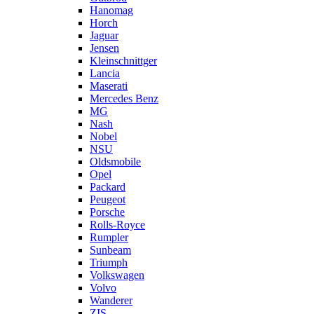
Hanomag
Horch
Jaguar
Jensen
Kleinschnittger
Lancia
Maserati
Mercedes Benz
MG
Nash
Nobel
NSU
Oldsmobile
Opel
Packard
Peugeot
Porsche
Rolls-Royce
Rumpler
Sunbeam
Triumph
Volkswagen
Volvo
Wanderer
ZIS