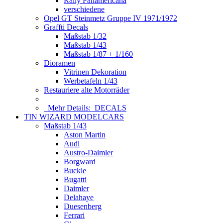
Rally Panamericana
verschiedene
Opel GT Steinmetz Gruppe IV 1971/1972
Graffti Decals
Maßstab 1/32
Maßstab 1/43
Maßstab 1/87 + 1/160
Dioramen
Vitrinen Dekoration
Werbetafeln 1/43
Restauriere alte Motorräder
Mehr Details:
DECALS
TIN WIZARD MODELCARS
Maßstab 1/43
Aston Martin
Audi
Austro-Daimler
Borgward
Buckle
Bugatti
Daimler
Delahaye
Duesenberg
Ferrari