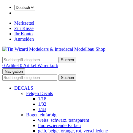
Merkzettel
Zur Kasse
Ihr Konto
Anmelden
Suchen
0 Artikel
0 Artikel
Warenkorb
Navigation
Suchen
DECALS
Felgen Decals
1/18
1/32
1/43
Bogen einfarbig
weiss, schwarz, transparent
fluoreszierende Farben
gelb, beige, orange, rot, verschiedene