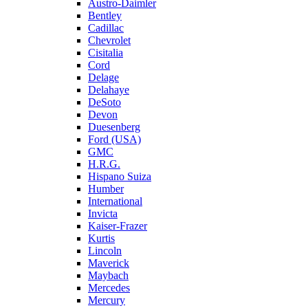
Austro-Daimler
Bentley
Cadillac
Chevrolet
Cisitalia
Cord
Delage
Delahaye
DeSoto
Devon
Duesenberg
Ford (USA)
GMC
H.R.G.
Hispano Suiza
Humber
International
Invicta
Kaiser-Frazer
Kurtis
Lincoln
Maverick
Maybach
Mercedes
Mercury