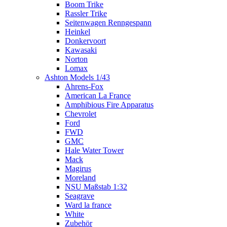
Boom Trike
Rassler Trike
Seitenwagen Renngespann
Heinkel
Donkervoort
Kawasaki
Norton
Lomax
Ashton Models 1/43
Ahrens-Fox
American La France
Amphibious Fire Apparatus
Chevrolet
Ford
FWD
GMC
Hale Water Tower
Mack
Magirus
Moreland
NSU Maßstab 1:32
Seagrave
Ward la france
White
Zubehör