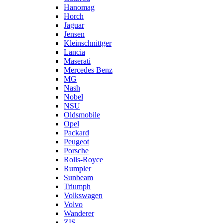
Hanomag
Horch
Jaguar
Jensen
Kleinschnittger
Lancia
Maserati
Mercedes Benz
MG
Nash
Nobel
NSU
Oldsmobile
Opel
Packard
Peugeot
Porsche
Rolls-Royce
Rumpler
Sunbeam
Triumph
Volkswagen
Volvo
Wanderer
ZIS