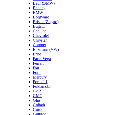
Baur (BMW)
Bentley
BMW
Borgward
Bristol (Zagato)
Bugatti
Cadillac
Chevrolet
Chrysler
Coronet
Enzmann (VW)
Eriba
Facel Vega
Ferrari
Fiat
Ford
Mercury
Formel 1
Fuldamobil
GAZ
GMC
Glas
Goliath
Gordon
Gutbrod