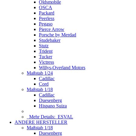
Oldsmobile
OSCA
Packard
Peerless
Pegaso
Pierce Arrow
Porsche by Merdad
Studebaker
Stutz
Trident
Tucker
Victress
Willys-Overland Motors
Maßstab 1/24
Cadillac
Cord
Maßstab 1/18
Cadillac
Duesenberg
Hispano Suiza
Mehr Details:
ESVAL
ANDERE HERSTELLER
Maßstab 1/18
Duesenberg