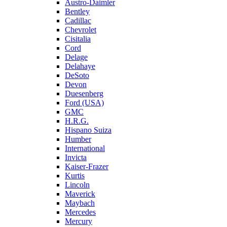
Austro-Daimler
Bentley
Cadillac
Chevrolet
Cisitalia
Cord
Delage
Delahaye
DeSoto
Devon
Duesenberg
Ford (USA)
GMC
H.R.G.
Hispano Suiza
Humber
International
Invicta
Kaiser-Frazer
Kurtis
Lincoln
Maverick
Maybach
Mercedes
Mercury