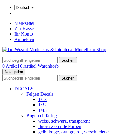
Merkzettel
Zur Kasse
Ihr Konto
Anmelden
Suchen
0 Artikel
0 Artikel
Warenkorb
Navigation
Suchen
DECALS
Felgen Decals
1/18
1/32
1/43
Bogen einfarbig
weiss, schwarz, transparent
fluoreszierende Farben
gelb, beige, orange, rot, verschiedene