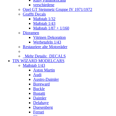
Rally Panamericana
verschiedene
Opel GT Steinmetz Gruppe IV 1971/1972
Graffti Decals
Maßstab 1/32
Maßstab 1/43
Maßstab 1/87 + 1/160
Dioramen
Vitrinen Dekoration
Werbetafeln 1/43
Restauriere alte Motorräder
Mehr Details:
DECALS
TIN WIZARD MODELCARS
Maßstab 1/43
Aston Martin
Audi
Austro-Daimler
Borgward
Buckle
Bugatti
Daimler
Delahaye
Duesenberg
Ferrari