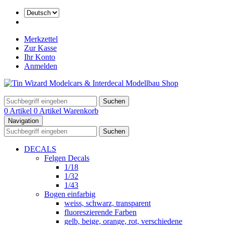
Merkzettel
Zur Kasse
Ihr Konto
Anmelden
Suchen
0 Artikel
0 Artikel
Warenkorb
Navigation
Suchen
DECALS
Felgen Decals
1/18
1/32
1/43
Bogen einfarbig
weiss, schwarz, transparent
fluoreszierende Farben
gelb, beige, orange, rot, verschiedene