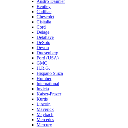
Austro-Daimler
Bentley
Cadillac
Chevrolet
Cisitalia
Cord
Delage
Delahaye
DeSoto
Devon
Duesenberg
Ford (USA)
GMC
H.R.G.
Hispano Suiza
Humber
International
Invicta
Kaiser-Frazer
Kurtis
Lincoln
Maverick
Maybach
Mercedes
Mercury