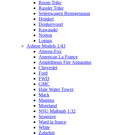
Boom Trike
Rassler Trike
Seitenwagen Renngespann
Heinkel
Donkervoort
Kawasaki
Norton
Lomax
Ashton Models 1/43
Ahrens-Fox
American La France
Amphibious Fire Apparatus
Chevrolet
Ford
FWD
GMC
Hale Water Tower
Mack
Magirus
Moreland
NSU Maßstab 1:32
Seagrave
Ward la france
White
Zubehör