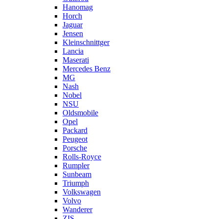
Hanomag
Horch
Jaguar
Jensen
Kleinschnittger
Lancia
Maserati
Mercedes Benz
MG
Nash
Nobel
NSU
Oldsmobile
Opel
Packard
Peugeot
Porsche
Rolls-Royce
Rumpler
Sunbeam
Triumph
Volkswagen
Volvo
Wanderer
ZIS