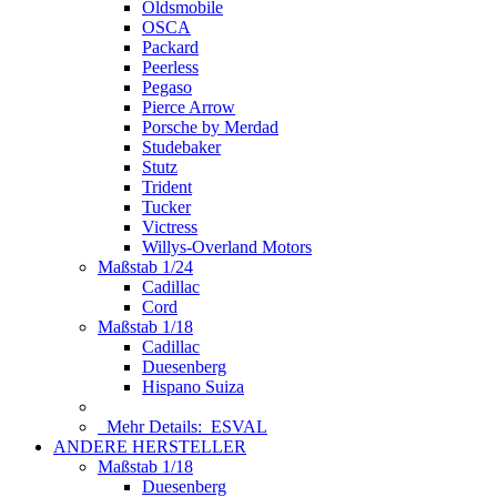
Oldsmobile
OSCA
Packard
Peerless
Pegaso
Pierce Arrow
Porsche by Merdad
Studebaker
Stutz
Trident
Tucker
Victress
Willys-Overland Motors
Maßstab 1/24
Cadillac
Cord
Maßstab 1/18
Cadillac
Duesenberg
Hispano Suiza
Mehr Details:
ESVAL
ANDERE HERSTELLER
Maßstab 1/18
Duesenberg