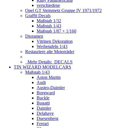
Rally Panamericana
verschiedene
Opel GT Steinmetz Gruppe IV 1971/1972
Graffti Decals
Maßstab 1/32
Maßstab 1/43
Maßstab 1/87 + 1/160
Dioramen
Vitrinen Dekoration
Werbetafeln 1/43
Restauriere alte Motorräder
Mehr Details:
DECALS
TIN WIZARD MODELCARS
Maßstab 1/43
Aston Martin
Audi
Austro-Daimler
Borgward
Buckle
Bugatti
Daimler
Delahaye
Duesenberg
Ferrari