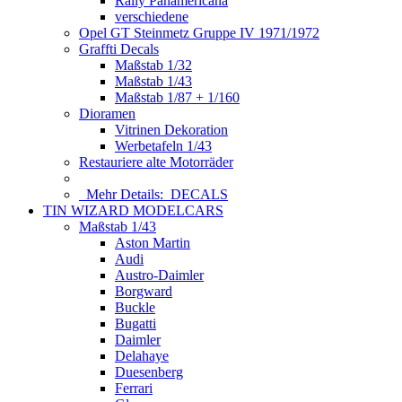
Rally Panamericana
verschiedene
Opel GT Steinmetz Gruppe IV 1971/1972
Graffti Decals
Maßstab 1/32
Maßstab 1/43
Maßstab 1/87 + 1/160
Dioramen
Vitrinen Dekoration
Werbetafeln 1/43
Restauriere alte Motorräder
Mehr Details:
DECALS
TIN WIZARD MODELCARS
Maßstab 1/43
Aston Martin
Audi
Austro-Daimler
Borgward
Buckle
Bugatti
Daimler
Delahaye
Duesenberg
Ferrari