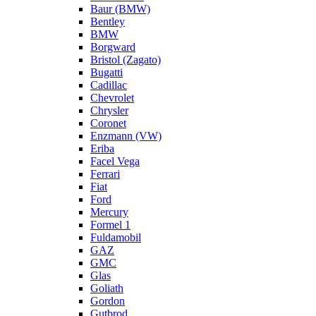
Baur (BMW)
Bentley
BMW
Borgward
Bristol (Zagato)
Bugatti
Cadillac
Chevrolet
Chrysler
Coronet
Enzmann (VW)
Eriba
Facel Vega
Ferrari
Fiat
Ford
Mercury
Formel 1
Fuldamobil
GAZ
GMC
Glas
Goliath
Gordon
Gutbrod