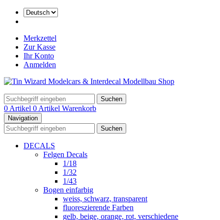
Merkzettel
Zur Kasse
Ihr Konto
Anmelden
Suchen
0 Artikel
0 Artikel
Warenkorb
Navigation
Suchen
DECALS
Felgen Decals
1/18
1/32
1/43
Bogen einfarbig
weiss, schwarz, transparent
fluoreszierende Farben
gelb, beige, orange, rot, verschiedene