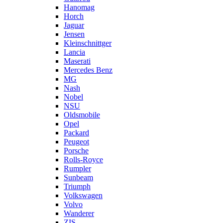
Hanomag
Horch
Jaguar
Jensen
Kleinschnittger
Lancia
Maserati
Mercedes Benz
MG
Nash
Nobel
NSU
Oldsmobile
Opel
Packard
Peugeot
Porsche
Rolls-Royce
Rumpler
Sunbeam
Triumph
Volkswagen
Volvo
Wanderer
ZIS