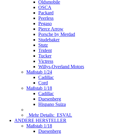
Oldsmobile
OSCA
Packard
Peerless
Pegaso
Pierce Arrow
Porsche by Merdad
Studebaker
Stutz
Trident
Tucker
Victress
Willys-Overland Motors
Maßstab 1/24
Cadillac
Cord
Maßstab 1/18
Cadillac
Duesenberg
Hispano Suiza
Mehr Details:
ESVAL
ANDERE HERSTELLER
Maßstab 1/18
Duesenberg