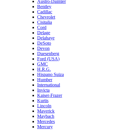
Austro-Daimler
Bentley
Cadillac
Chevrolet
Cisitalia
Cord
Delage
Delahaye
DeSoto
Devon
Duesenberg
Ford (USA)
GMC
H.R.G.
Hispano Suiza
Humber
International
Invicta
Kaiser-Frazer
Kurtis
Lincoln
Maverick
Maybach
Mercedes
Mercury