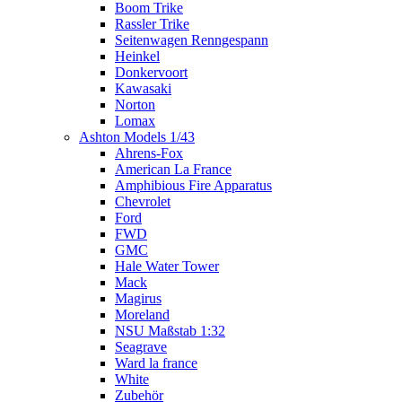
Boom Trike
Rassler Trike
Seitenwagen Renngespann
Heinkel
Donkervoort
Kawasaki
Norton
Lomax
Ashton Models 1/43
Ahrens-Fox
American La France
Amphibious Fire Apparatus
Chevrolet
Ford
FWD
GMC
Hale Water Tower
Mack
Magirus
Moreland
NSU Maßstab 1:32
Seagrave
Ward la france
White
Zubehör