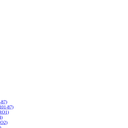
-87)
R01-87)
 RO1)
4)
RO2)
)