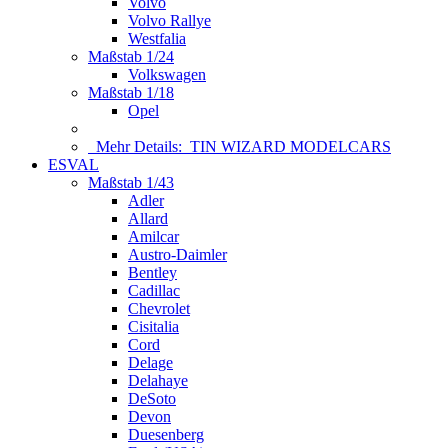
Volvo
Volvo Rallye
Westfalia
Maßstab 1/24
Volkswagen
Maßstab 1/18
Opel
Mehr Details:
TIN WIZARD MODELCARS
ESVAL
Maßstab 1/43
Adler
Allard
Amilcar
Austro-Daimler
Bentley
Cadillac
Chevrolet
Cisitalia
Cord
Delage
Delahaye
DeSoto
Devon
Duesenberg