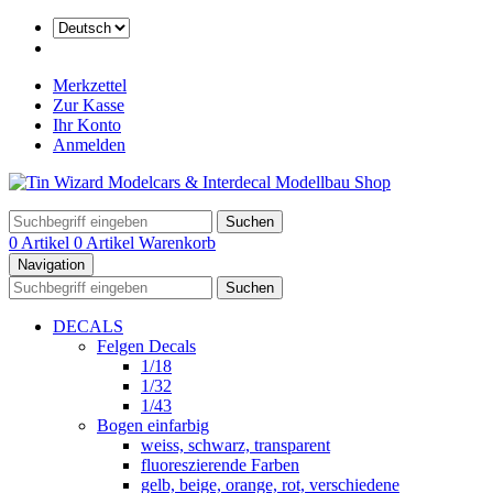
Merkzettel
Zur Kasse
Ihr Konto
Anmelden
Suchen
0 Artikel
0 Artikel
Warenkorb
Navigation
Suchen
DECALS
Felgen Decals
1/18
1/32
1/43
Bogen einfarbig
weiss, schwarz, transparent
fluoreszierende Farben
gelb, beige, orange, rot, verschiedene