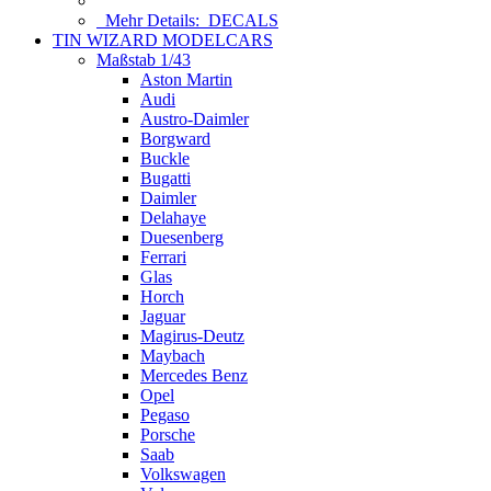
Mehr Details:
DECALS
TIN WIZARD MODELCARS
Maßstab 1/43
Aston Martin
Audi
Austro-Daimler
Borgward
Buckle
Bugatti
Daimler
Delahaye
Duesenberg
Ferrari
Glas
Horch
Jaguar
Magirus-Deutz
Maybach
Mercedes Benz
Opel
Pegaso
Porsche
Saab
Volkswagen