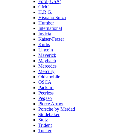
Ford (USA)
GMC
H.R.G.
Hispano Suiza
Humber
International
Invicta
Kaiser-Frazer
Kurtis
Lincoln
Maverick
Maybach
Mercedes
Mercury
Oldsmobile
OSCA
Packard
Peerless
Pegaso
Pierce Arrow
Porsche by Merdad
Studebaker
Stutz
Trident
Tucker