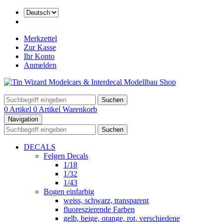
Merkzettel
Zur Kasse
Ihr Konto
Anmelden
Suchen
0 Artikel
0 Artikel
Warenkorb
Navigation
Suchen
DECALS
Felgen Decals
1/18
1/32
1/43
Bogen einfarbig
weiss, schwarz, transparent
fluoreszierende Farben
gelb, beige, orange, rot, verschiedene