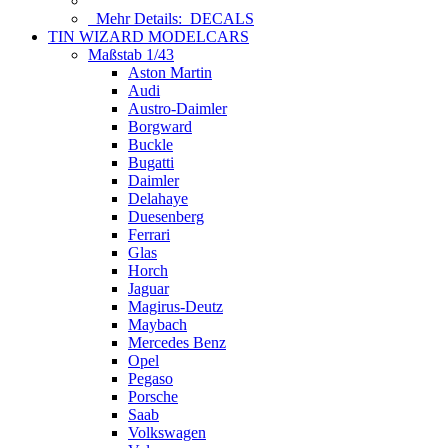
Mehr Details:
DECALS
TIN WIZARD MODELCARS
Maßstab 1/43
Aston Martin
Audi
Austro-Daimler
Borgward
Buckle
Bugatti
Daimler
Delahaye
Duesenberg
Ferrari
Glas
Horch
Jaguar
Magirus-Deutz
Maybach
Mercedes Benz
Opel
Pegaso
Porsche
Saab
Volkswagen