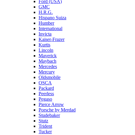
Ford (USA)
GMC
H.R.G.
Hispano Suiza
Humber
International
Invicta
Kaiser-Frazer
Kurtis
Lincoln
Maverick
Maybach
Mercedes
Mercury
Oldsmobile
OSCA
Packard
Peerless
Pegaso
Pierce Arrow
Porsche by Merdad
Studebaker
Stutz
Trident
Tucker