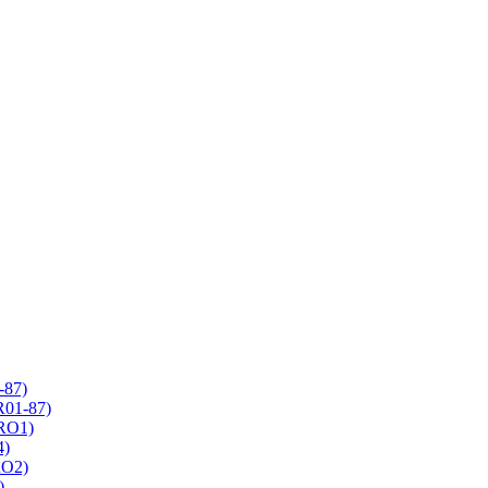
-87)
R01-87)
 RO1)
4)
RO2)
)