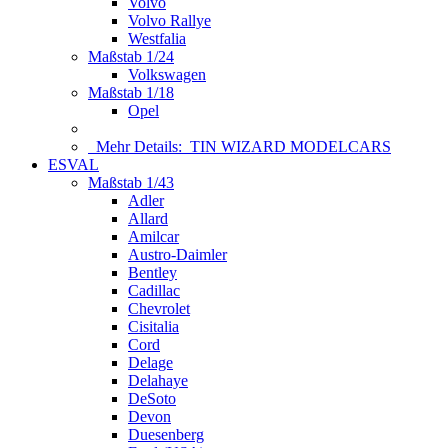
Volvo
Volvo Rallye
Westfalia
Maßstab 1/24
Volkswagen
Maßstab 1/18
Opel
Mehr Details:
TIN WIZARD MODELCARS
ESVAL
Maßstab 1/43
Adler
Allard
Amilcar
Austro-Daimler
Bentley
Cadillac
Chevrolet
Cisitalia
Cord
Delage
Delahaye
DeSoto
Devon
Duesenberg