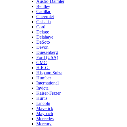
Austro-Daimler
Bentley
Cadillac
Chevrolet
Cisitalia
Cord
Delage
Delahaye
DeSoto
Devon
Duesenberg
Ford (USA)
GMC
H.R.G.
Hispano Suiza
Humber
International
Invicta
Kaiser-Frazer
Kurtis
Lincoln
Maverick
Maybach
Mercedes
Mercury