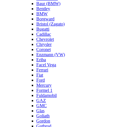
Baur (BMW)
Bentley
BMW
Borgward
Bristol (Zagato)
Bugatti
Cadillac
Chevrolet
Chrysler
Coronet
Enzmann (VW)
Eriba
Facel Vega
Ferrari
Fiat
Ford
Mercury
Formel 1
Fuldamobil
GAZ
GMC
Glas
Goliath
Gordon
Gutbrod