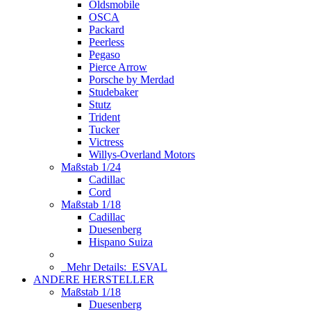
Oldsmobile
OSCA
Packard
Peerless
Pegaso
Pierce Arrow
Porsche by Merdad
Studebaker
Stutz
Trident
Tucker
Victress
Willys-Overland Motors
Maßstab 1/24
Cadillac
Cord
Maßstab 1/18
Cadillac
Duesenberg
Hispano Suiza
Mehr Details:
ESVAL
ANDERE HERSTELLER
Maßstab 1/18
Duesenberg