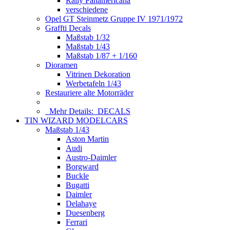
Rally Panamericana
verschiedene
Opel GT Steinmetz Gruppe IV 1971/1972
Graffti Decals
Maßstab 1/32
Maßstab 1/43
Maßstab 1/87 + 1/160
Dioramen
Vitrinen Dekoration
Werbetafeln 1/43
Restauriere alte Motorräder
Mehr Details:
DECALS
TIN WIZARD MODELCARS
Maßstab 1/43
Aston Martin
Audi
Austro-Daimler
Borgward
Buckle
Bugatti
Daimler
Delahaye
Duesenberg
Ferrari