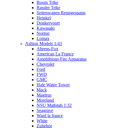
Boom Trike
Rassler Trike
Seitenwagen Renngespann
Heinkel
Donkervoort
Kawasaki
Norton
Lomax
Ashton Models 1/43
Ahrens-Fox
American La France
Amphibious Fire Apparatus
Chevrolet
Ford
FWD
GMC
Hale Water Tower
Mack
Magirus
Moreland
NSU Maßstab 1:32
Seagrave
Ward la france
White
Zubehör