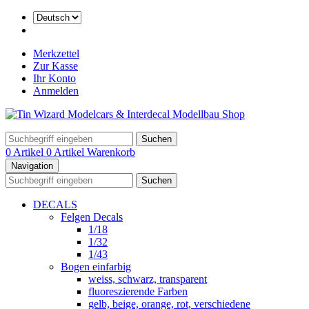
Merkzettel
Zur Kasse
Ihr Konto
Anmelden
Suchen
0 Artikel
0 Artikel
Warenkorb
Navigation
Suchen
DECALS
Felgen Decals
1/18
1/32
1/43
Bogen einfarbig
weiss, schwarz, transparent
fluoreszierende Farben
gelb, beige, orange, rot, verschiedene