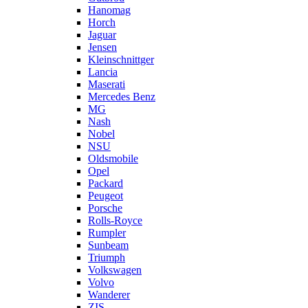
Hanomag
Horch
Jaguar
Jensen
Kleinschnittger
Lancia
Maserati
Mercedes Benz
MG
Nash
Nobel
NSU
Oldsmobile
Opel
Packard
Peugeot
Porsche
Rolls-Royce
Rumpler
Sunbeam
Triumph
Volkswagen
Volvo
Wanderer
ZIS