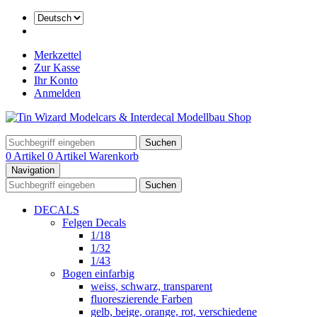
Merkzettel
Zur Kasse
Ihr Konto
Anmelden
Suchen
0 Artikel
0 Artikel
Warenkorb
Navigation
Suchen
DECALS
Felgen Decals
1/18
1/32
1/43
Bogen einfarbig
weiss, schwarz, transparent
fluoreszierende Farben
gelb, beige, orange, rot, verschiedene