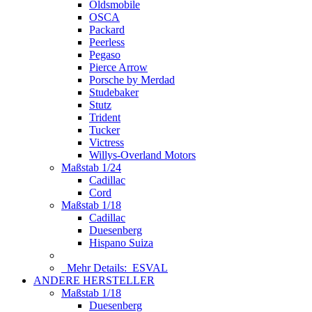
Oldsmobile
OSCA
Packard
Peerless
Pegaso
Pierce Arrow
Porsche by Merdad
Studebaker
Stutz
Trident
Tucker
Victress
Willys-Overland Motors
Maßstab 1/24
Cadillac
Cord
Maßstab 1/18
Cadillac
Duesenberg
Hispano Suiza
Mehr Details:
ESVAL
ANDERE HERSTELLER
Maßstab 1/18
Duesenberg