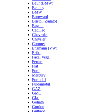
Baur (BMW)
Bentley
BMW
Borgward
Bristol (Zagato)
Bugatti
Cadillac
Chevrolet
Chrysler
Coronet
Enzmann (VW)
Eriba
Facel Vega
Ferrari
Fiat
Ford
Mercury
Formel 1
Fuldamobil
GAZ
GMC
Glas
Goliath
Gordon
Gutbrod