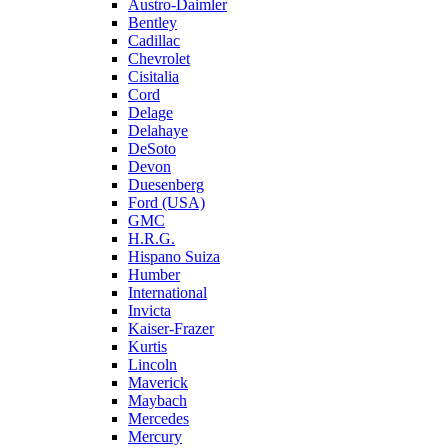
Austro-Daimler
Bentley
Cadillac
Chevrolet
Cisitalia
Cord
Delage
Delahaye
DeSoto
Devon
Duesenberg
Ford (USA)
GMC
H.R.G.
Hispano Suiza
Humber
International
Invicta
Kaiser-Frazer
Kurtis
Lincoln
Maverick
Maybach
Mercedes
Mercury