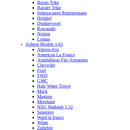
Boom Trike
Rassler Trike
Seitenwagen Renngespann
Heinkel
Donkervoort
Kawasaki
Norton
Lomax
Ashton Models 1/43
Ahrens-Fox
American La France
Amphibious Fire Apparatus
Chevrolet
Ford
FWD
GMC
Hale Water Tower
Mack
Magirus
Moreland
NSU Maßstab 1:32
Seagrave
Ward la france
White
Zubehör