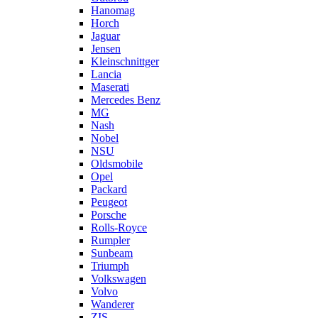
Hanomag
Horch
Jaguar
Jensen
Kleinschnittger
Lancia
Maserati
Mercedes Benz
MG
Nash
Nobel
NSU
Oldsmobile
Opel
Packard
Peugeot
Porsche
Rolls-Royce
Rumpler
Sunbeam
Triumph
Volkswagen
Volvo
Wanderer
ZIS