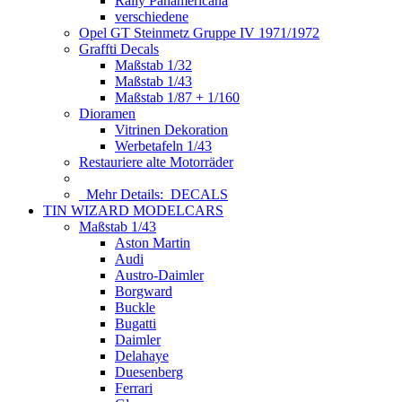
Rally Panamericana
verschiedene
Opel GT Steinmetz Gruppe IV 1971/1972
Graffti Decals
Maßstab 1/32
Maßstab 1/43
Maßstab 1/87 + 1/160
Dioramen
Vitrinen Dekoration
Werbetafeln 1/43
Restauriere alte Motorräder
Mehr Details:
DECALS
TIN WIZARD MODELCARS
Maßstab 1/43
Aston Martin
Audi
Austro-Daimler
Borgward
Buckle
Bugatti
Daimler
Delahaye
Duesenberg
Ferrari