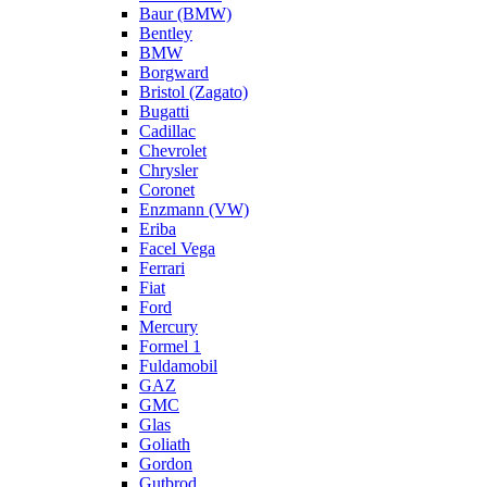
Baur (BMW)
Bentley
BMW
Borgward
Bristol (Zagato)
Bugatti
Cadillac
Chevrolet
Chrysler
Coronet
Enzmann (VW)
Eriba
Facel Vega
Ferrari
Fiat
Ford
Mercury
Formel 1
Fuldamobil
GAZ
GMC
Glas
Goliath
Gordon
Gutbrod