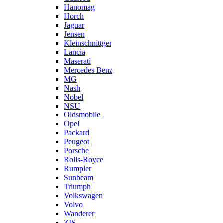
Hanomag
Horch
Jaguar
Jensen
Kleinschnittger
Lancia
Maserati
Mercedes Benz
MG
Nash
Nobel
NSU
Oldsmobile
Opel
Packard
Peugeot
Porsche
Rolls-Royce
Rumpler
Sunbeam
Triumph
Volkswagen
Volvo
Wanderer
ZIS