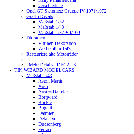
Rally Panamericana
verschiedene
Opel GT Steinmetz Gruppe IV 1971/1972
Graffti Decals
Maßstab 1/32
Maßstab 1/43
Maßstab 1/87 + 1/160
Dioramen
Vitrinen Dekoration
Werbetafeln 1/43
Restauriere alte Motorräder
Mehr Details:
DECALS
TIN WIZARD MODELCARS
Maßstab 1/43
Aston Martin
Audi
Austro-Daimler
Borgward
Buckle
Bugatti
Daimler
Delahaye
Duesenberg
Ferrari