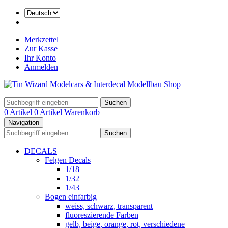
Merkzettel
Zur Kasse
Ihr Konto
Anmelden
Suchen
0 Artikel
0 Artikel
Warenkorb
Navigation
Suchen
DECALS
Felgen Decals
1/18
1/32
1/43
Bogen einfarbig
weiss, schwarz, transparent
fluoreszierende Farben
gelb, beige, orange, rot, verschiedene