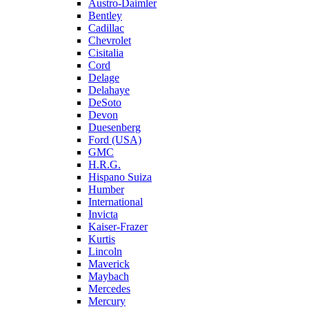
Austro-Daimler
Bentley
Cadillac
Chevrolet
Cisitalia
Cord
Delage
Delahaye
DeSoto
Devon
Duesenberg
Ford (USA)
GMC
H.R.G.
Hispano Suiza
Humber
International
Invicta
Kaiser-Frazer
Kurtis
Lincoln
Maverick
Maybach
Mercedes
Mercury