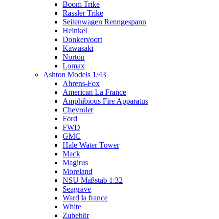
Boom Trike
Rassler Trike
Seitenwagen Renngespann
Heinkel
Donkervoort
Kawasaki
Norton
Lomax
Ashton Models 1/43
Ahrens-Fox
American La France
Amphibious Fire Apparatus
Chevrolet
Ford
FWD
GMC
Hale Water Tower
Mack
Magirus
Moreland
NSU Maßstab 1:32
Seagrave
Ward la france
White
Zubehör