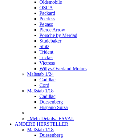
Oldsmobile
OSCA
Packard
Peerless
Pegaso
Pierce Arrow
Porsche by Merdad
Studebaker
Stutz
Trident
Tucker
Victress
Willys-Overland Motors
Maßstab 1/24
Cadillac
Cord
Maßstab 1/18
Cadillac
Duesenberg
Hispano Suiza
Mehr Details:
ESVAL
ANDERE HERSTELLER
Maßstab 1/18
Duesenberg