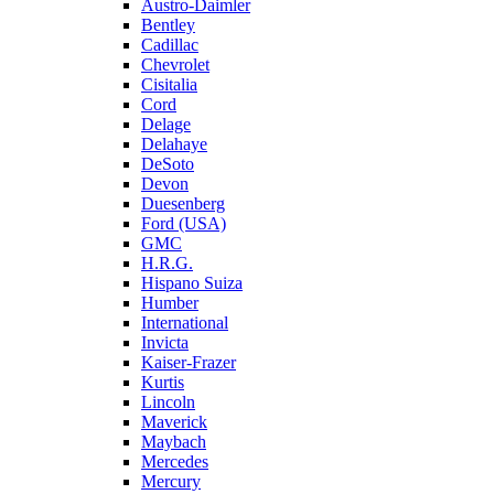
Austro-Daimler
Bentley
Cadillac
Chevrolet
Cisitalia
Cord
Delage
Delahaye
DeSoto
Devon
Duesenberg
Ford (USA)
GMC
H.R.G.
Hispano Suiza
Humber
International
Invicta
Kaiser-Frazer
Kurtis
Lincoln
Maverick
Maybach
Mercedes
Mercury