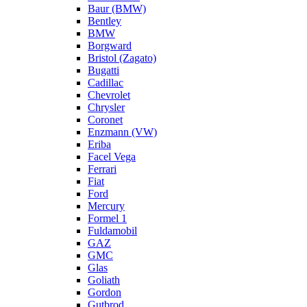
Baur (BMW)
Bentley
BMW
Borgward
Bristol (Zagato)
Bugatti
Cadillac
Chevrolet
Chrysler
Coronet
Enzmann (VW)
Eriba
Facel Vega
Ferrari
Fiat
Ford
Mercury
Formel 1
Fuldamobil
GAZ
GMC
Glas
Goliath
Gordon
Gutbrod