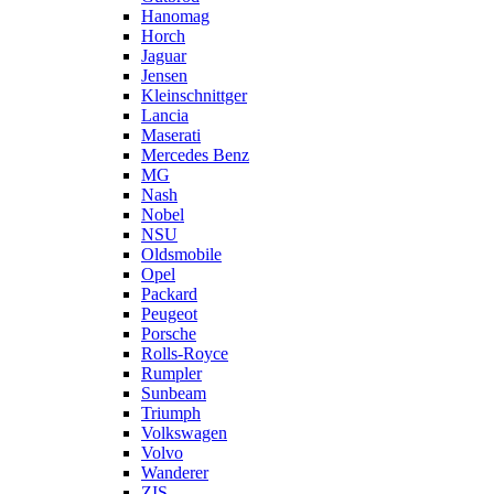
Hanomag
Horch
Jaguar
Jensen
Kleinschnittger
Lancia
Maserati
Mercedes Benz
MG
Nash
Nobel
NSU
Oldsmobile
Opel
Packard
Peugeot
Porsche
Rolls-Royce
Rumpler
Sunbeam
Triumph
Volkswagen
Volvo
Wanderer
ZIS