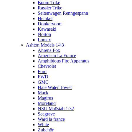
Boom Trike
Rassler Trike
Seitenwagen Renngespann
Heinkel
Donkervoort
Kawasaki
Norton
Lomax
Ashton Models 1/43
Ahrens-Fox
American La France
Amphibious Fire Apparatus
Chevrolet
Ford
FWD
GMC
Hale Water Tower
Mack
Magirus
Moreland
NSU Maßstab 1:32
Seagrave
Ward la france
White
Zubehör