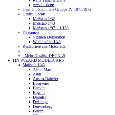
Rally Panamericana
verschiedene
Opel GT Steinmetz Gruppe IV 1971/1972
Graffti Decals
Maßstab 1/32
Maßstab 1/43
Maßstab 1/87 + 1/160
Dioramen
Vitrinen Dekoration
Werbetafeln 1/43
Restauriere alte Motorräder
Mehr Details:
DECALS
TIN WIZARD MODELCARS
Maßstab 1/43
Aston Martin
Audi
Austro-Daimler
Borgward
Buckle
Bugatti
Daimler
Delahaye
Duesenberg
Ferrari