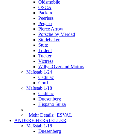
Oldsmobile
OSCA
Packard
Peerless
Pegaso
Pierce Arrow
Porsche by Merdad
Studebaker
Stutz
Trident
Tucker
Victress
Willys-Overland Motors
Maßstab 1/24
Cadillac
Cord
Maßstab 1/18
Cadillac
Duesenberg
Hispano Suiza
Mehr Details:
ESVAL
ANDERE HERSTELLER
Maßstab 1/18
Duesenberg