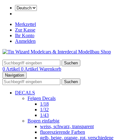
Merkzettel
Zur Kasse
Ihr Konto
Anmelden
Suchen
0 Artikel
0 Artikel
Warenkorb
Navigation
Suchen
DECALS
Felgen Decals
1/18
1/32
1/43
Bogen einfarbig
weiss, schwarz, transparent
fluoreszierende Farben
gelb, beige, orange, rot, verschiedene