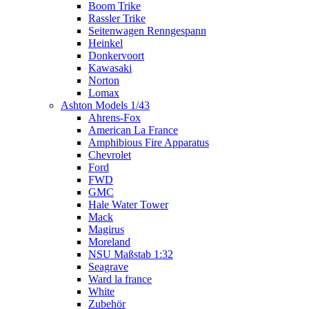
Boom Trike
Rassler Trike
Seitenwagen Renngespann
Heinkel
Donkervoort
Kawasaki
Norton
Lomax
Ashton Models 1/43
Ahrens-Fox
American La France
Amphibious Fire Apparatus
Chevrolet
Ford
FWD
GMC
Hale Water Tower
Mack
Magirus
Moreland
NSU Maßstab 1:32
Seagrave
Ward la france
White
Zubehör