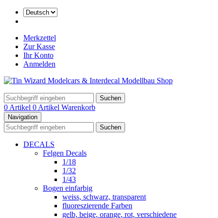
Merkzettel
Zur Kasse
Ihr Konto
Anmelden
Suchen
0 Artikel
0 Artikel
Warenkorb
Navigation
Suchen
DECALS
Felgen Decals
1/18
1/32
1/43
Bogen einfarbig
weiss, schwarz, transparent
fluoreszierende Farben
gelb, beige, orange, rot, verschiedene