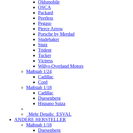
Oldsmobile
OSCA
Packard
Peerless
Pegaso
Pierce Arrow
Porsche by Merdad
Studebaker
Stutz
Trident
Tucker
Victress
Willys-Overland Motors
Maßstab 1/24
Cadillac
Cord
Maßstab 1/18
Cadillac
Duesenberg
Hispano Suiza
Mehr Details:
ESVAL
ANDERE HERSTELLER
Maßstab 1/18
Duesenberg