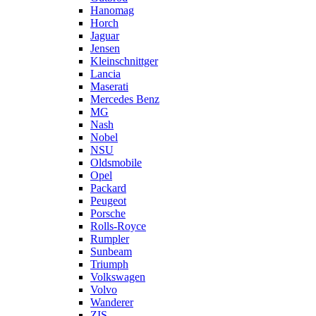
Hanomag
Horch
Jaguar
Jensen
Kleinschnittger
Lancia
Maserati
Mercedes Benz
MG
Nash
Nobel
NSU
Oldsmobile
Opel
Packard
Peugeot
Porsche
Rolls-Royce
Rumpler
Sunbeam
Triumph
Volkswagen
Volvo
Wanderer
ZIS