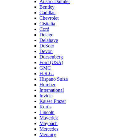
Austro-Daimler
Bentley
Cadillac
Chevrolet
Cisitalia
Cord
Delage
Delahaye
DeSoto
Devon
Duesenberg
Ford (USA)
GMC
H.R.G.
Hispano Suiza
Humber
International
Invicta
Kaiser-Frazer
Kurtis
Lincoln
Maverick
Maybach
Mercedes
Mercury