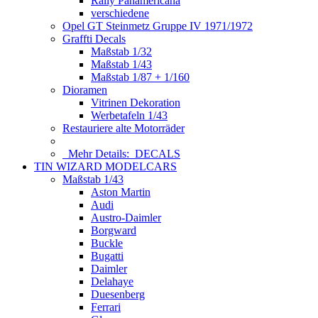
Rally Panamericana
verschiedene
Opel GT Steinmetz Gruppe IV 1971/1972
Graffti Decals
Maßstab 1/32
Maßstab 1/43
Maßstab 1/87 + 1/160
Dioramen
Vitrinen Dekoration
Werbetafeln 1/43
Restauriere alte Motorräder
Mehr Details:
DECALS
TIN WIZARD MODELCARS
Maßstab 1/43
Aston Martin
Audi
Austro-Daimler
Borgward
Buckle
Bugatti
Daimler
Delahaye
Duesenberg
Ferrari