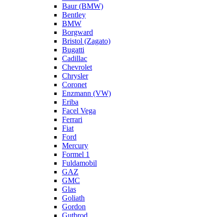
Baur (BMW)
Bentley
BMW
Borgward
Bristol (Zagato)
Bugatti
Cadillac
Chevrolet
Chrysler
Coronet
Enzmann (VW)
Eriba
Facel Vega
Ferrari
Fiat
Ford
Mercury
Formel 1
Fuldamobil
GAZ
GMC
Glas
Goliath
Gordon
Gutbrod