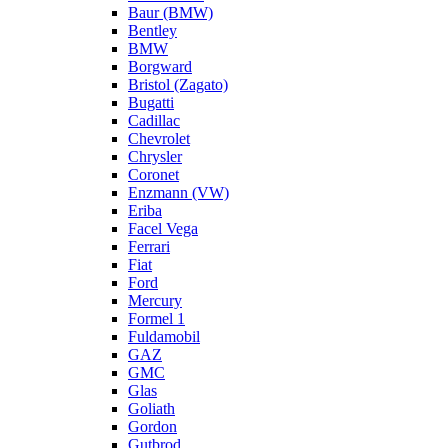
Baur (BMW)
Bentley
BMW
Borgward
Bristol (Zagato)
Bugatti
Cadillac
Chevrolet
Chrysler
Coronet
Enzmann (VW)
Eriba
Facel Vega
Ferrari
Fiat
Ford
Mercury
Formel 1
Fuldamobil
GAZ
GMC
Glas
Goliath
Gordon
Gutbrod