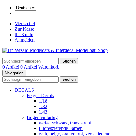
Merkzettel
Zur Kasse
Ihr Konto
Anmelden
Suchen
0 Artikel
0 Artikel
Warenkorb
Navigation
Suchen
DECALS
Felgen Decals
1/18
1/32
1/43
Bogen einfarbig
weiss, schwarz, transparent
fluoreszierende Farben
gelb, beige, orange, rot, verschiedene