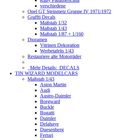
Rally Panamericana
verschiedene
Opel GT Steinmetz Gruppe IV 1971/1972
Graffti Decals
Maßstab 1/32
Maßstab 1/43
Maßstab 1/87 + 1/160
Dioramen
Vitrinen Dekoration
Werbetafeln 1/43
Restauriere alte Motorräder
Mehr Details:
DECALS
TIN WIZARD MODELCARS
Maßstab 1/43
Aston Martin
Audi
Austro-Daimler
Borgward
Buckle
Bugatti
Daimler
Delahaye
Duesenberg
Ferrari