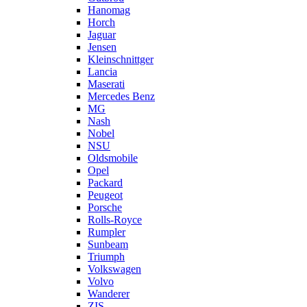
Hanomag
Horch
Jaguar
Jensen
Kleinschnittger
Lancia
Maserati
Mercedes Benz
MG
Nash
Nobel
NSU
Oldsmobile
Opel
Packard
Peugeot
Porsche
Rolls-Royce
Rumpler
Sunbeam
Triumph
Volkswagen
Volvo
Wanderer
ZIS