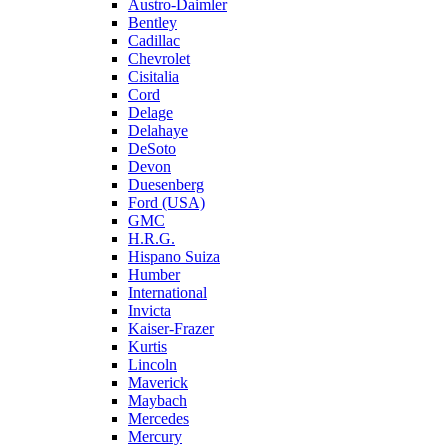
Austro-Daimler
Bentley
Cadillac
Chevrolet
Cisitalia
Cord
Delage
Delahaye
DeSoto
Devon
Duesenberg
Ford (USA)
GMC
H.R.G.
Hispano Suiza
Humber
International
Invicta
Kaiser-Frazer
Kurtis
Lincoln
Maverick
Maybach
Mercedes
Mercury