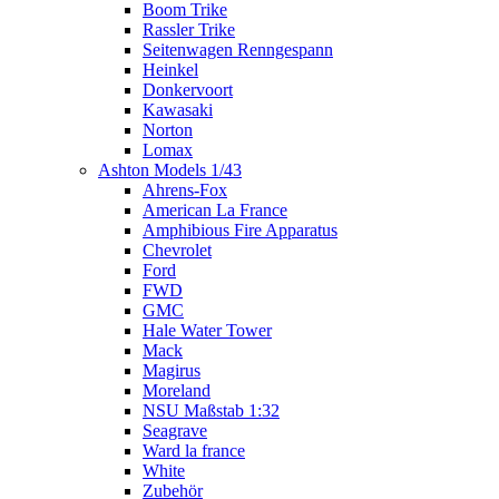
Boom Trike
Rassler Trike
Seitenwagen Renngespann
Heinkel
Donkervoort
Kawasaki
Norton
Lomax
Ashton Models 1/43
Ahrens-Fox
American La France
Amphibious Fire Apparatus
Chevrolet
Ford
FWD
GMC
Hale Water Tower
Mack
Magirus
Moreland
NSU Maßstab 1:32
Seagrave
Ward la france
White
Zubehör