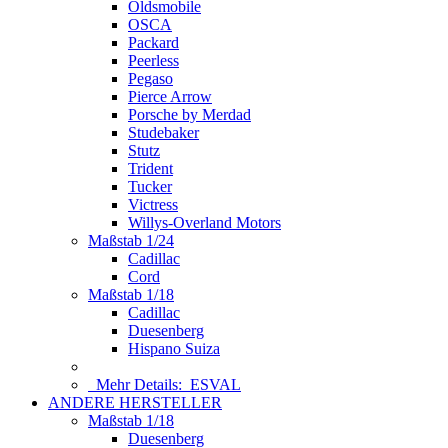
Oldsmobile
OSCA
Packard
Peerless
Pegaso
Pierce Arrow
Porsche by Merdad
Studebaker
Stutz
Trident
Tucker
Victress
Willys-Overland Motors
Maßstab 1/24
Cadillac
Cord
Maßstab 1/18
Cadillac
Duesenberg
Hispano Suiza
Mehr Details:
ESVAL
ANDERE HERSTELLER
Maßstab 1/18
Duesenberg