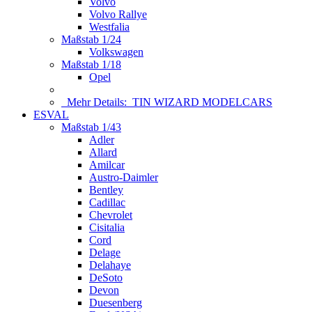
Volvo
Volvo Rallye
Westfalia
Maßstab 1/24
Volkswagen
Maßstab 1/18
Opel
Mehr Details:
TIN WIZARD MODELCARS
ESVAL
Maßstab 1/43
Adler
Allard
Amilcar
Austro-Daimler
Bentley
Cadillac
Chevrolet
Cisitalia
Cord
Delage
Delahaye
DeSoto
Devon
Duesenberg