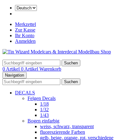
Merkzettel
Zur Kasse
Ihr Konto
Anmelden
Suchen
0 Artikel
0 Artikel
Warenkorb
Navigation
Suchen
DECALS
Felgen Decals
1/18
1/32
1/43
Bogen einfarbig
weiss, schwarz, transparent
fluoreszierende Farben
gelb, beige, orange, rot, verschiedene