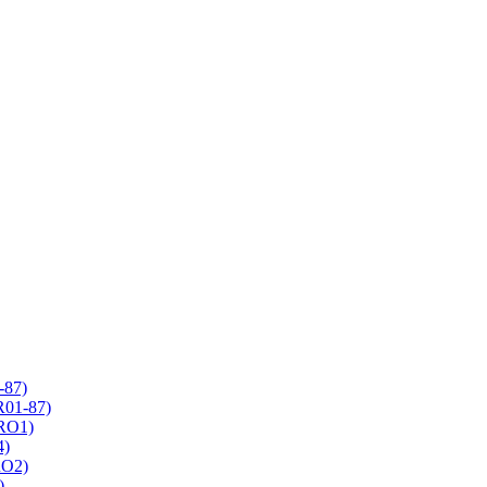
-87)
R01-87)
 RO1)
4)
RO2)
)