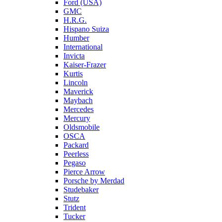
Ford (USA)
GMC
H.R.G.
Hispano Suiza
Humber
International
Invicta
Kaiser-Frazer
Kurtis
Lincoln
Maverick
Maybach
Mercedes
Mercury
Oldsmobile
OSCA
Packard
Peerless
Pegaso
Pierce Arrow
Porsche by Merdad
Studebaker
Stutz
Trident
Tucker