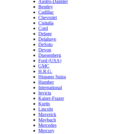
Austro-Daimler
Bentley
Cadillac
Chevrolet
Cisitalia
Cord
Delage
Delahaye
DeSoto
Devon
Duesenberg
Ford (USA)
GMC
H.R.G.
Hispano Suiza
Humber
International
Invicta
Kaiser-Frazer
Kurtis
Lincoln
Maverick
Maybach
Mercedes
Mercury