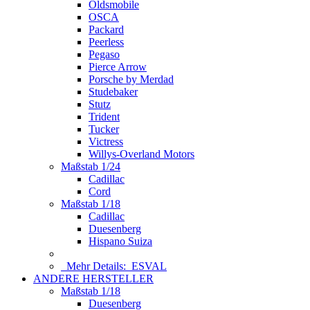
Oldsmobile
OSCA
Packard
Peerless
Pegaso
Pierce Arrow
Porsche by Merdad
Studebaker
Stutz
Trident
Tucker
Victress
Willys-Overland Motors
Maßstab 1/24
Cadillac
Cord
Maßstab 1/18
Cadillac
Duesenberg
Hispano Suiza
Mehr Details:
ESVAL
ANDERE HERSTELLER
Maßstab 1/18
Duesenberg