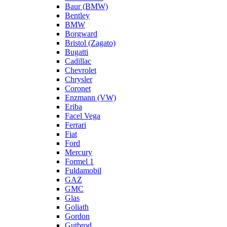
Baur (BMW)
Bentley
BMW
Borgward
Bristol (Zagato)
Bugatti
Cadillac
Chevrolet
Chrysler
Coronet
Enzmann (VW)
Eriba
Facel Vega
Ferrari
Fiat
Ford
Mercury
Formel 1
Fuldamobil
GAZ
GMC
Glas
Goliath
Gordon
Gutbrod