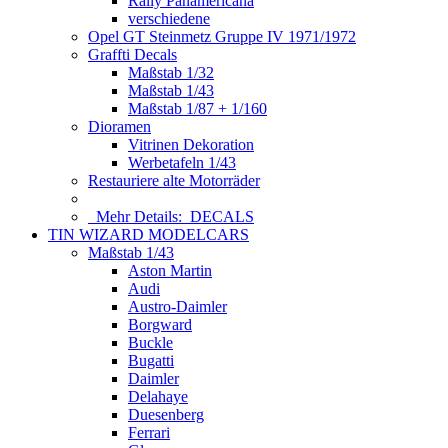
Rally Panamericana
verschiedene
Opel GT Steinmetz Gruppe IV 1971/1972
Graffti Decals
Maßstab 1/32
Maßstab 1/43
Maßstab 1/87 + 1/160
Dioramen
Vitrinen Dekoration
Werbetafeln 1/43
Restauriere alte Motorräder
Mehr Details:
DECALS
TIN WIZARD MODELCARS
Maßstab 1/43
Aston Martin
Audi
Austro-Daimler
Borgward
Buckle
Bugatti
Daimler
Delahaye
Duesenberg
Ferrari