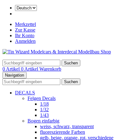
Merkzettel
Zur Kasse
Ihr Konto
Anmelden
Suchen
0 Artikel
0 Artikel
Warenkorb
Navigation
Suchen
DECALS
Felgen Decals
1/18
1/32
1/43
Bogen einfarbig
weiss, schwarz, transparent
fluoreszierende Farben
gelb, beige, orange, rot, verschiedene