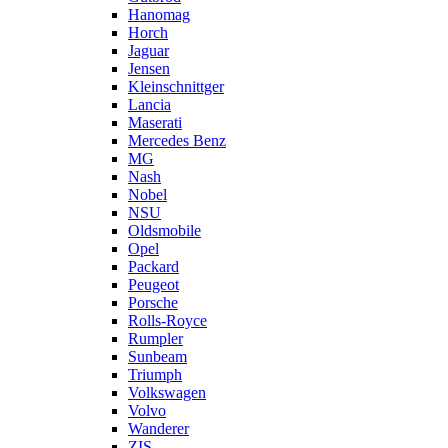
Hanomag
Horch
Jaguar
Jensen
Kleinschnittger
Lancia
Maserati
Mercedes Benz
MG
Nash
Nobel
NSU
Oldsmobile
Opel
Packard
Peugeot
Porsche
Rolls-Royce
Rumpler
Sunbeam
Triumph
Volkswagen
Volvo
Wanderer
ZIS