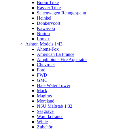
Boom Trike
Rassler Trike
Seitenwagen Renngespann
Heinkel
Donkervoort
Kawasaki
Norton
Lomax
Ashton Models 1/43
Ahrens-Fox
American La France
Amphibious Fire Apparatus
Chevrolet
Ford
FWD
GMC
Hale Water Tower
Mack
Magirus
Moreland
NSU Maßstab 1:32
Seagrave
Ward la france
White
Zubehör