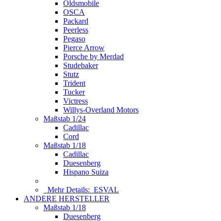
Oldsmobile
OSCA
Packard
Peerless
Pegaso
Pierce Arrow
Porsche by Merdad
Studebaker
Stutz
Trident
Tucker
Victress
Willys-Overland Motors
Maßstab 1/24
Cadillac
Cord
Maßstab 1/18
Cadillac
Duesenberg
Hispano Suiza
Mehr Details:
ESVAL
ANDERE HERSTELLER
Maßstab 1/18
Duesenberg