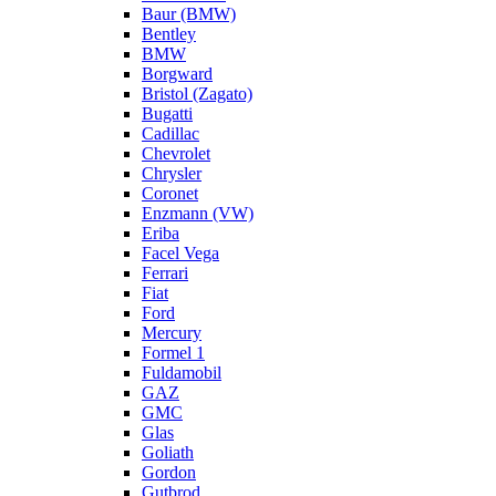
Baur (BMW)
Bentley
BMW
Borgward
Bristol (Zagato)
Bugatti
Cadillac
Chevrolet
Chrysler
Coronet
Enzmann (VW)
Eriba
Facel Vega
Ferrari
Fiat
Ford
Mercury
Formel 1
Fuldamobil
GAZ
GMC
Glas
Goliath
Gordon
Gutbrod