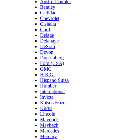
Austro-Daimler
Bentley
Cadillac
Chevrolet
Cisitalia
Cord
Delage
Delahaye
DeSoto
Devon
Duesenberg
Ford (USA)
GMC
H.R.G.
Hispano Suiza
Humber
International
Invicta
Kaiser-Frazer
Kurtis
Lincoln
Maverick
Maybach
Mercedes
Mercury