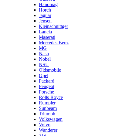
Hanomag
Horch
Jaguar
Jensen
Kleinschnittger
Lancia
Maserati
Mercedes Benz
MG
Nash
Nobel
NSU
Oldsmobile
Opel
Packard
Peugeot
Porsche
Rolls-Royce
Rumpler
Sunbeam
Triumph
Volkswagen
Volvo
Wanderer
ZIS