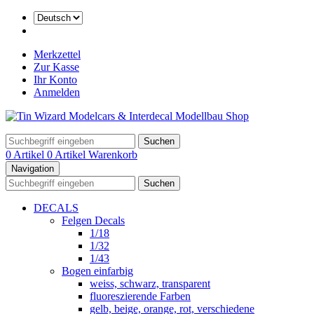
Merkzettel
Zur Kasse
Ihr Konto
Anmelden
Suchen
0 Artikel
0 Artikel
Warenkorb
Navigation
Suchen
DECALS
Felgen Decals
1/18
1/32
1/43
Bogen einfarbig
weiss, schwarz, transparent
fluoreszierende Farben
gelb, beige, orange, rot, verschiedene