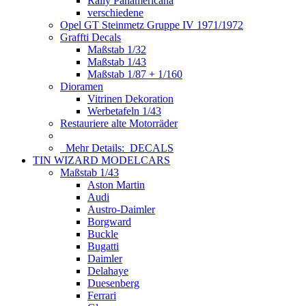
Rally Panamericana
verschiedene
Opel GT Steinmetz Gruppe IV 1971/1972
Graffti Decals
Maßstab 1/32
Maßstab 1/43
Maßstab 1/87 + 1/160
Dioramen
Vitrinen Dekoration
Werbetafeln 1/43
Restauriere alte Motorräder
Mehr Details:
DECALS
TIN WIZARD MODELCARS
Maßstab 1/43
Aston Martin
Audi
Austro-Daimler
Borgward
Buckle
Bugatti
Daimler
Delahaye
Duesenberg
Ferrari