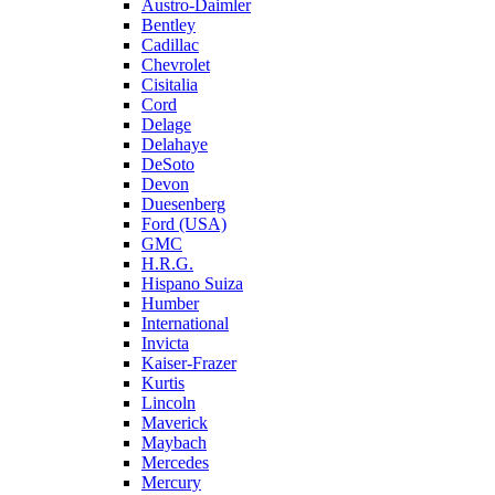
Austro-Daimler
Bentley
Cadillac
Chevrolet
Cisitalia
Cord
Delage
Delahaye
DeSoto
Devon
Duesenberg
Ford (USA)
GMC
H.R.G.
Hispano Suiza
Humber
International
Invicta
Kaiser-Frazer
Kurtis
Lincoln
Maverick
Maybach
Mercedes
Mercury