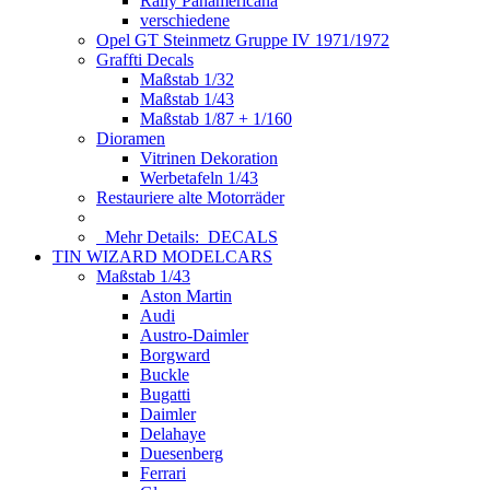
Rally Panamericana
verschiedene
Opel GT Steinmetz Gruppe IV 1971/1972
Graffti Decals
Maßstab 1/32
Maßstab 1/43
Maßstab 1/87 + 1/160
Dioramen
Vitrinen Dekoration
Werbetafeln 1/43
Restauriere alte Motorräder
Mehr Details:
DECALS
TIN WIZARD MODELCARS
Maßstab 1/43
Aston Martin
Audi
Austro-Daimler
Borgward
Buckle
Bugatti
Daimler
Delahaye
Duesenberg
Ferrari