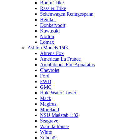
Boom Trike
Rassler Trike
Seitenwagen Renngespann
Heinkel
Donkervoort
Kawasaki
Norton
Lomax
Ashton Models 1/43
Ahrens-Fox
American La France
Amphibious Fire Apparatus
Chevrolet
Ford
FWD
GMC
Hale Water Tower
Mack
Magirus
Moreland
NSU Maßstab 1:32
Seagrave
Ward la france
White
Zubehör