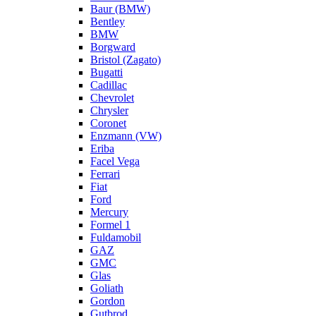
Baur (BMW)
Bentley
BMW
Borgward
Bristol (Zagato)
Bugatti
Cadillac
Chevrolet
Chrysler
Coronet
Enzmann (VW)
Eriba
Facel Vega
Ferrari
Fiat
Ford
Mercury
Formel 1
Fuldamobil
GAZ
GMC
Glas
Goliath
Gordon
Gutbrod