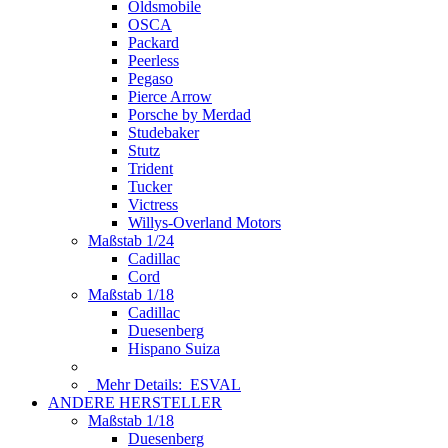
Oldsmobile
OSCA
Packard
Peerless
Pegaso
Pierce Arrow
Porsche by Merdad
Studebaker
Stutz
Trident
Tucker
Victress
Willys-Overland Motors
Maßstab 1/24
Cadillac
Cord
Maßstab 1/18
Cadillac
Duesenberg
Hispano Suiza
Mehr Details:
ESVAL
ANDERE HERSTELLER
Maßstab 1/18
Duesenberg