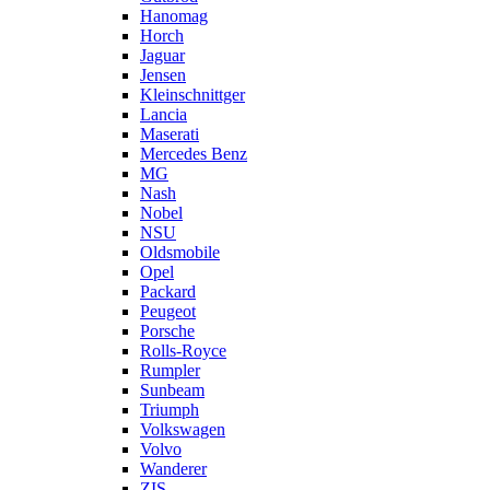
Hanomag
Horch
Jaguar
Jensen
Kleinschnittger
Lancia
Maserati
Mercedes Benz
MG
Nash
Nobel
NSU
Oldsmobile
Opel
Packard
Peugeot
Porsche
Rolls-Royce
Rumpler
Sunbeam
Triumph
Volkswagen
Volvo
Wanderer
ZIS