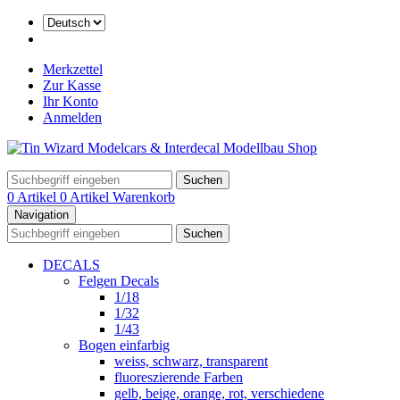
Merkzettel
Zur Kasse
Ihr Konto
Anmelden
Suchen
0 Artikel
0 Artikel
Warenkorb
Navigation
Suchen
DECALS
Felgen Decals
1/18
1/32
1/43
Bogen einfarbig
weiss, schwarz, transparent
fluoreszierende Farben
gelb, beige, orange, rot, verschiedene