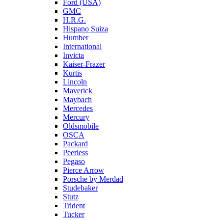
Ford (USA)
GMC
H.R.G.
Hispano Suiza
Humber
International
Invicta
Kaiser-Frazer
Kurtis
Lincoln
Maverick
Maybach
Mercedes
Mercury
Oldsmobile
OSCA
Packard
Peerless
Pegaso
Pierce Arrow
Porsche by Merdad
Studebaker
Stutz
Trident
Tucker