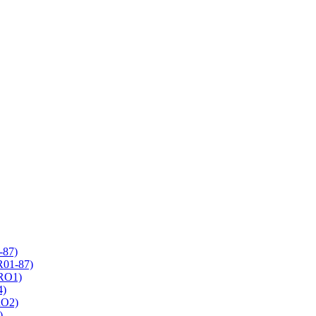
-87)
R01-87)
 RO1)
4)
RO2)
)