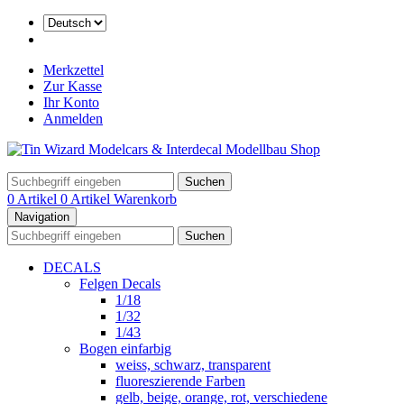
Merkzettel
Zur Kasse
Ihr Konto
Anmelden
Suchen
0 Artikel
0 Artikel
Warenkorb
Navigation
Suchen
DECALS
Felgen Decals
1/18
1/32
1/43
Bogen einfarbig
weiss, schwarz, transparent
fluoreszierende Farben
gelb, beige, orange, rot, verschiedene