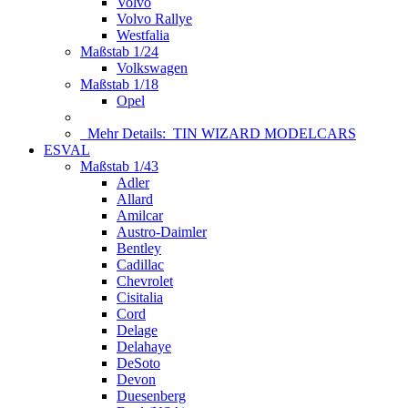
Volvo
Volvo Rallye
Westfalia
Maßstab 1/24
Volkswagen
Maßstab 1/18
Opel
Mehr Details:
TIN WIZARD MODELCARS
ESVAL
Maßstab 1/43
Adler
Allard
Amilcar
Austro-Daimler
Bentley
Cadillac
Chevrolet
Cisitalia
Cord
Delage
Delahaye
DeSoto
Devon
Duesenberg