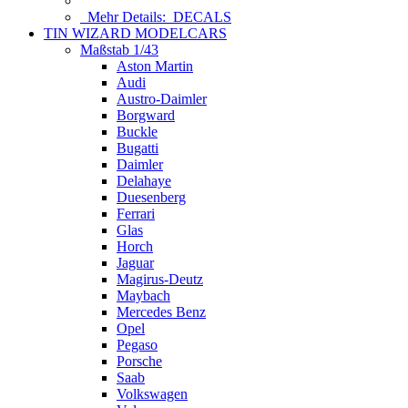
Mehr Details:
DECALS
TIN WIZARD MODELCARS
Maßstab 1/43
Aston Martin
Audi
Austro-Daimler
Borgward
Buckle
Bugatti
Daimler
Delahaye
Duesenberg
Ferrari
Glas
Horch
Jaguar
Magirus-Deutz
Maybach
Mercedes Benz
Opel
Pegaso
Porsche
Saab
Volkswagen