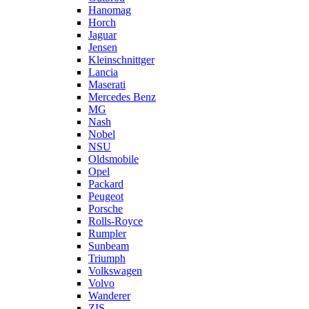
Hanomag
Horch
Jaguar
Jensen
Kleinschnittger
Lancia
Maserati
Mercedes Benz
MG
Nash
Nobel
NSU
Oldsmobile
Opel
Packard
Peugeot
Porsche
Rolls-Royce
Rumpler
Sunbeam
Triumph
Volkswagen
Volvo
Wanderer
ZIS