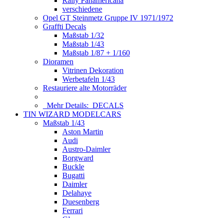
Rally Panamericana
verschiedene
Opel GT Steinmetz Gruppe IV 1971/1972
Graffti Decals
Maßstab 1/32
Maßstab 1/43
Maßstab 1/87 + 1/160
Dioramen
Vitrinen Dekoration
Werbetafeln 1/43
Restauriere alte Motorräder
Mehr Details:
DECALS
TIN WIZARD MODELCARS
Maßstab 1/43
Aston Martin
Audi
Austro-Daimler
Borgward
Buckle
Bugatti
Daimler
Delahaye
Duesenberg
Ferrari