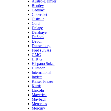
Austro-Daimler
Bentley
Cadillac
Chevrolet
Cisitalia
Cord
Delage
Delahaye
DeSoto
Devon
Duesenberg
Ford (USA)
GMC
H.R.G.
Hispano Suiza
Humber
International
Invicta
Kaiser-Frazer
Kurtis
Lincoln
Maverick
Maybach
Mercedes
Mercury