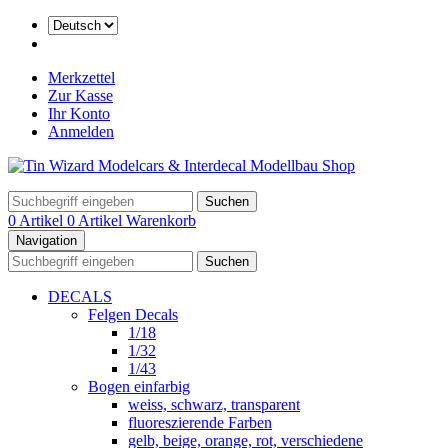
Merkzettel
Zur Kasse
Ihr Konto
Anmelden
Suchen
0 Artikel
0 Artikel
Warenkorb
Navigation
Suchen
DECALS
Felgen Decals
1/18
1/32
1/43
Bogen einfarbig
weiss, schwarz, transparent
fluoreszierende Farben
gelb, beige, orange, rot, verschiedene