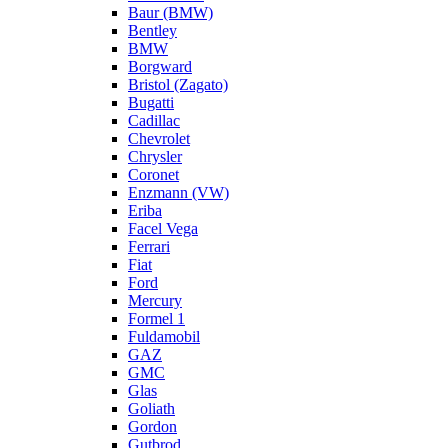
Baur (BMW)
Bentley
BMW
Borgward
Bristol (Zagato)
Bugatti
Cadillac
Chevrolet
Chrysler
Coronet
Enzmann (VW)
Eriba
Facel Vega
Ferrari
Fiat
Ford
Mercury
Formel 1
Fuldamobil
GAZ
GMC
Glas
Goliath
Gordon
Gutbrod