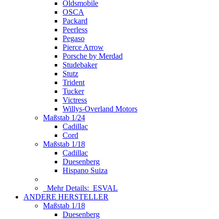
Oldsmobile
OSCA
Packard
Peerless
Pegaso
Pierce Arrow
Porsche by Merdad
Studebaker
Stutz
Trident
Tucker
Victress
Willys-Overland Motors
Maßstab 1/24
Cadillac
Cord
Maßstab 1/18
Cadillac
Duesenberg
Hispano Suiza
Mehr Details:
ESVAL
ANDERE HERSTELLER
Maßstab 1/18
Duesenberg