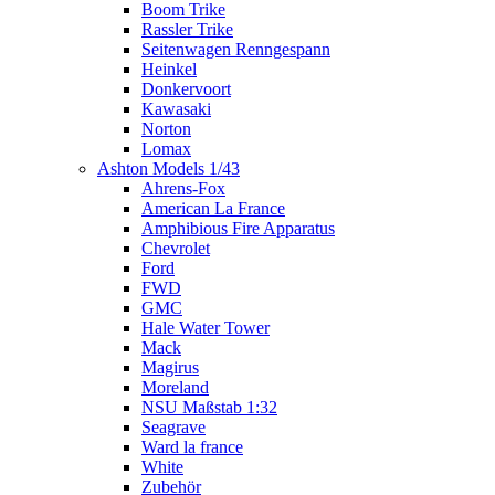
Boom Trike
Rassler Trike
Seitenwagen Renngespann
Heinkel
Donkervoort
Kawasaki
Norton
Lomax
Ashton Models 1/43
Ahrens-Fox
American La France
Amphibious Fire Apparatus
Chevrolet
Ford
FWD
GMC
Hale Water Tower
Mack
Magirus
Moreland
NSU Maßstab 1:32
Seagrave
Ward la france
White
Zubehör