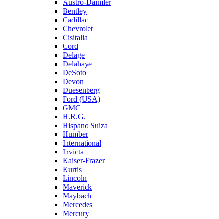
Austro-Daimler
Bentley
Cadillac
Chevrolet
Cisitalia
Cord
Delage
Delahaye
DeSoto
Devon
Duesenberg
Ford (USA)
GMC
H.R.G.
Hispano Suiza
Humber
International
Invicta
Kaiser-Frazer
Kurtis
Lincoln
Maverick
Maybach
Mercedes
Mercury