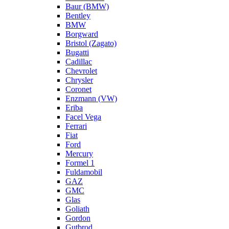
Baur (BMW)
Bentley
BMW
Borgward
Bristol (Zagato)
Bugatti
Cadillac
Chevrolet
Chrysler
Coronet
Enzmann (VW)
Eriba
Facel Vega
Ferrari
Fiat
Ford
Mercury
Formel 1
Fuldamobil
GAZ
GMC
Glas
Goliath
Gordon
Gutbrod