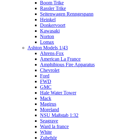
Boom Trike
Rassler Trike
Seitenwagen Renngespann
Heinkel
Donkervoort
Kawasaki
Norton
Lomax
Ashton Models 1/43
Ahrens-Fox
American La France
Amphibious Fire Apparatus
Chevrolet
Ford
FWD
GMC
Hale Water Tower
Mack
Magirus
Moreland
NSU Maßstab 1:32
Seagrave
Ward la france
White
Zubehör