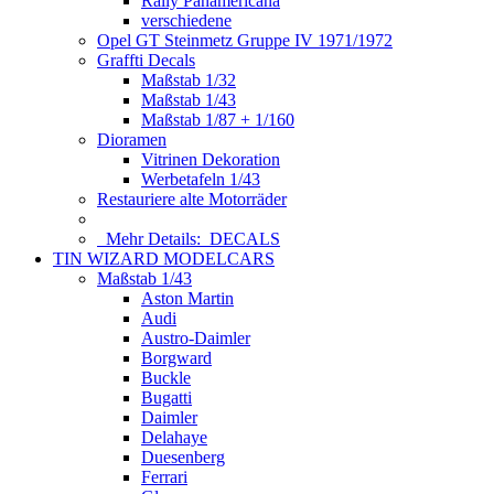
Rally Panamericana
verschiedene
Opel GT Steinmetz Gruppe IV 1971/1972
Graffti Decals
Maßstab 1/32
Maßstab 1/43
Maßstab 1/87 + 1/160
Dioramen
Vitrinen Dekoration
Werbetafeln 1/43
Restauriere alte Motorräder
Mehr Details:
DECALS
TIN WIZARD MODELCARS
Maßstab 1/43
Aston Martin
Audi
Austro-Daimler
Borgward
Buckle
Bugatti
Daimler
Delahaye
Duesenberg
Ferrari