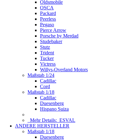
Oldsmobile
OSCA
Packard
Peerless
Pegaso
Pierce Arrow
Porsche by Merdad
Studebaker
Stutz
Trident
Tucker
Victress
Willys-Overland Motors
Maßstab 1/24
Cadillac
Cord
Maßstab 1/18
Cadillac
Duesenberg
Hispano Suiza
Mehr Details:
ESVAL
ANDERE HERSTELLER
Maßstab 1/18
Duesenberg