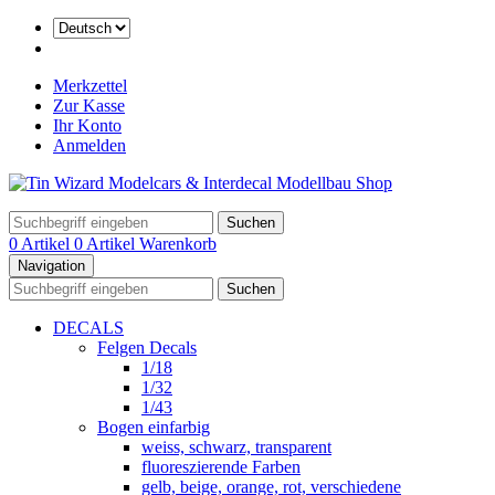
Merkzettel
Zur Kasse
Ihr Konto
Anmelden
Suchen
0 Artikel
0 Artikel
Warenkorb
Navigation
Suchen
DECALS
Felgen Decals
1/18
1/32
1/43
Bogen einfarbig
weiss, schwarz, transparent
fluoreszierende Farben
gelb, beige, orange, rot, verschiedene