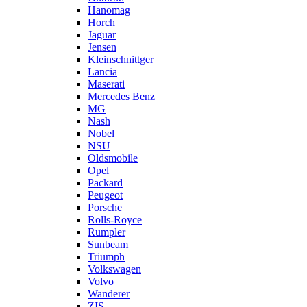
Hanomag
Horch
Jaguar
Jensen
Kleinschnittger
Lancia
Maserati
Mercedes Benz
MG
Nash
Nobel
NSU
Oldsmobile
Opel
Packard
Peugeot
Porsche
Rolls-Royce
Rumpler
Sunbeam
Triumph
Volkswagen
Volvo
Wanderer
ZIS