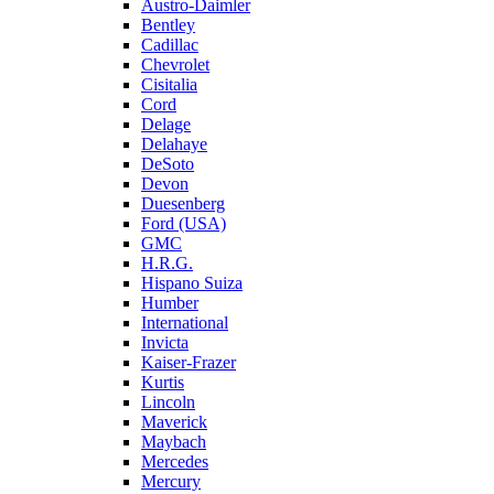
Austro-Daimler
Bentley
Cadillac
Chevrolet
Cisitalia
Cord
Delage
Delahaye
DeSoto
Devon
Duesenberg
Ford (USA)
GMC
H.R.G.
Hispano Suiza
Humber
International
Invicta
Kaiser-Frazer
Kurtis
Lincoln
Maverick
Maybach
Mercedes
Mercury