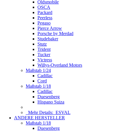
Oldsmobile
OSCA
Packard
Peerless
Pegaso
Pierce Arrow
Porsche by Merdad
Studebaker
Stutz
Trident
Tucker
Victress
Willys-Overland Motors
Maßstab 1/24
Cadillac
Cord
Maßstab 1/18
Cadillac
Duesenberg
Hispano Suiza
Mehr Details:
ESVAL
ANDERE HERSTELLER
Maßstab 1/18
Duesenberg