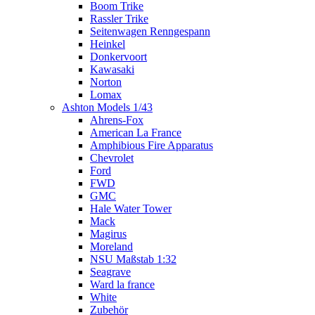
Boom Trike
Rassler Trike
Seitenwagen Renngespann
Heinkel
Donkervoort
Kawasaki
Norton
Lomax
Ashton Models 1/43
Ahrens-Fox
American La France
Amphibious Fire Apparatus
Chevrolet
Ford
FWD
GMC
Hale Water Tower
Mack
Magirus
Moreland
NSU Maßstab 1:32
Seagrave
Ward la france
White
Zubehör