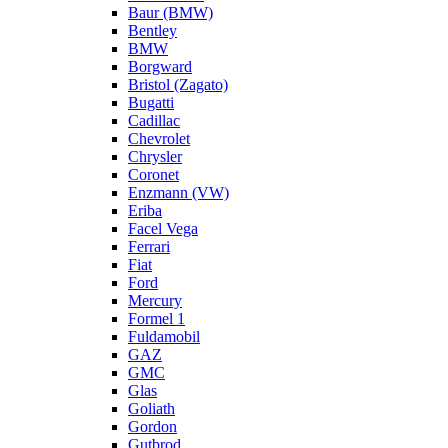
Baur (BMW)
Bentley
BMW
Borgward
Bristol (Zagato)
Bugatti
Cadillac
Chevrolet
Chrysler
Coronet
Enzmann (VW)
Eriba
Facel Vega
Ferrari
Fiat
Ford
Mercury
Formel 1
Fuldamobil
GAZ
GMC
Glas
Goliath
Gordon
Gutbrod