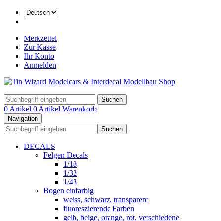
Merkzettel
Zur Kasse
Ihr Konto
Anmelden
Suchen
0 Artikel
0 Artikel
Warenkorb
Navigation
Suchen
DECALS
Felgen Decals
1/18
1/32
1/43
Bogen einfarbig
weiss, schwarz, transparent
fluoreszierende Farben
gelb, beige, orange, rot, verschiedene