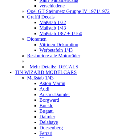
Rally Panamericana
verschiedene
Opel GT Steinmetz Gruppe IV 1971/1972
Graffti Decals
Maßstab 1/32
Maßstab 1/43
Maßstab 1/87 + 1/160
Dioramen
Vitrinen Dekoration
Werbetafeln 1/43
Restauriere alte Motorräder
Mehr Details:
DECALS
TIN WIZARD MODELCARS
Maßstab 1/43
Aston Martin
Audi
Austro-Daimler
Borgward
Buckle
Bugatti
Daimler
Delahaye
Duesenberg
Ferrari