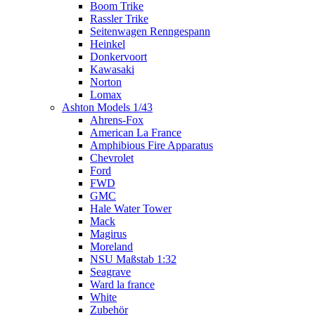
Boom Trike
Rassler Trike
Seitenwagen Renngespann
Heinkel
Donkervoort
Kawasaki
Norton
Lomax
Ashton Models 1/43
Ahrens-Fox
American La France
Amphibious Fire Apparatus
Chevrolet
Ford
FWD
GMC
Hale Water Tower
Mack
Magirus
Moreland
NSU Maßstab 1:32
Seagrave
Ward la france
White
Zubehör