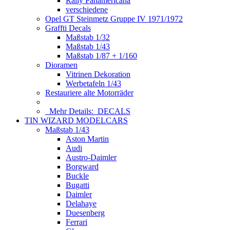
Rally Panamericana
verschiedene
Opel GT Steinmetz Gruppe IV 1971/1972
Graffti Decals
Maßstab 1/32
Maßstab 1/43
Maßstab 1/87 + 1/160
Dioramen
Vitrinen Dekoration
Werbetafeln 1/43
Restauriere alte Motorräder
Mehr Details:
DECALS
TIN WIZARD MODELCARS
Maßstab 1/43
Aston Martin
Audi
Austro-Daimler
Borgward
Buckle
Bugatti
Daimler
Delahaye
Duesenberg
Ferrari