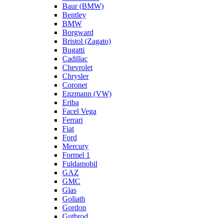
Baur (BMW)
Bentley
BMW
Borgward
Bristol (Zagato)
Bugatti
Cadillac
Chevrolet
Chrysler
Coronet
Enzmann (VW)
Eriba
Facel Vega
Ferrari
Fiat
Ford
Mercury
Formel 1
Fuldamobil
GAZ
GMC
Glas
Goliath
Gordon
Gutbrod