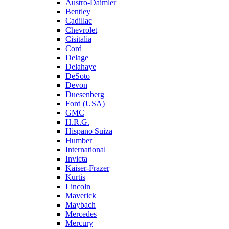
Austro-Daimler
Bentley
Cadillac
Chevrolet
Cisitalia
Cord
Delage
Delahaye
DeSoto
Devon
Duesenberg
Ford (USA)
GMC
H.R.G.
Hispano Suiza
Humber
International
Invicta
Kaiser-Frazer
Kurtis
Lincoln
Maverick
Maybach
Mercedes
Mercury