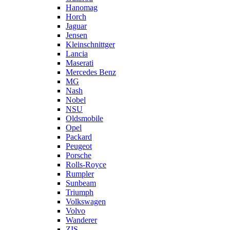
Hanomag
Horch
Jaguar
Jensen
Kleinschnittger
Lancia
Maserati
Mercedes Benz
MG
Nash
Nobel
NSU
Oldsmobile
Opel
Packard
Peugeot
Porsche
Rolls-Royce
Rumpler
Sunbeam
Triumph
Volkswagen
Volvo
Wanderer
ZIS