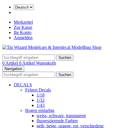
Merkzettel
Zur Kasse
Ihr Konto
Anmelden
Suchen
0 Artikel
0 Artikel
Warenkorb
Navigation
Suchen
DECALS
Felgen Decals
1/18
1/32
1/43
Bogen einfarbig
weiss, schwarz, transparent
fluoreszierende Farben
gelb, beige, orange, rot, verschiedene