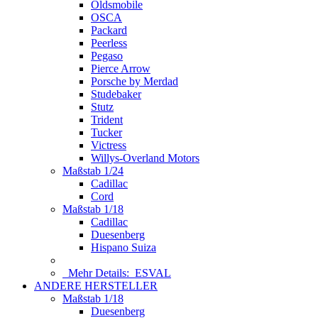
Oldsmobile
OSCA
Packard
Peerless
Pegaso
Pierce Arrow
Porsche by Merdad
Studebaker
Stutz
Trident
Tucker
Victress
Willys-Overland Motors
Maßstab 1/24
Cadillac
Cord
Maßstab 1/18
Cadillac
Duesenberg
Hispano Suiza
Mehr Details:
ESVAL
ANDERE HERSTELLER
Maßstab 1/18
Duesenberg