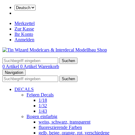
Merkzettel
Zur Kasse
Ihr Konto
Anmelden
Suchen
0 Artikel
0 Artikel
Warenkorb
Navigation
Suchen
DECALS
Felgen Decals
1/18
1/32
1/43
Bogen einfarbig
weiss, schwarz, transparent
fluoreszierende Farben
gelb, beige, orange, rot, verschiedene