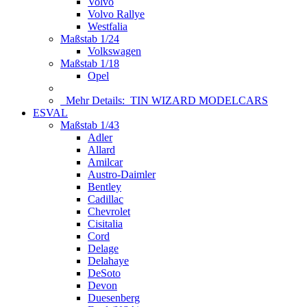
Volvo
Volvo Rallye
Westfalia
Maßstab 1/24
Volkswagen
Maßstab 1/18
Opel
Mehr Details:
TIN WIZARD MODELCARS
ESVAL
Maßstab 1/43
Adler
Allard
Amilcar
Austro-Daimler
Bentley
Cadillac
Chevrolet
Cisitalia
Cord
Delage
Delahaye
DeSoto
Devon
Duesenberg