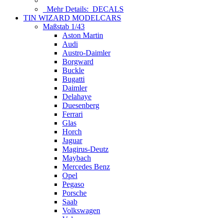
Mehr Details:
DECALS
TIN WIZARD MODELCARS
Maßstab 1/43
Aston Martin
Audi
Austro-Daimler
Borgward
Buckle
Bugatti
Daimler
Delahaye
Duesenberg
Ferrari
Glas
Horch
Jaguar
Magirus-Deutz
Maybach
Mercedes Benz
Opel
Pegaso
Porsche
Saab
Volkswagen