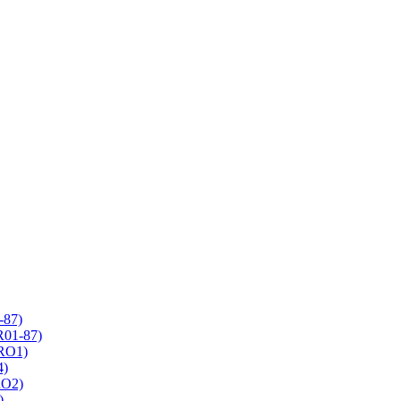
-87)
R01-87)
 RO1)
4)
RO2)
)