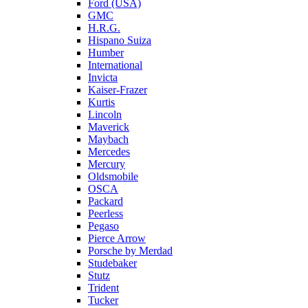
Ford (USA)
GMC
H.R.G.
Hispano Suiza
Humber
International
Invicta
Kaiser-Frazer
Kurtis
Lincoln
Maverick
Maybach
Mercedes
Mercury
Oldsmobile
OSCA
Packard
Peerless
Pegaso
Pierce Arrow
Porsche by Merdad
Studebaker
Stutz
Trident
Tucker