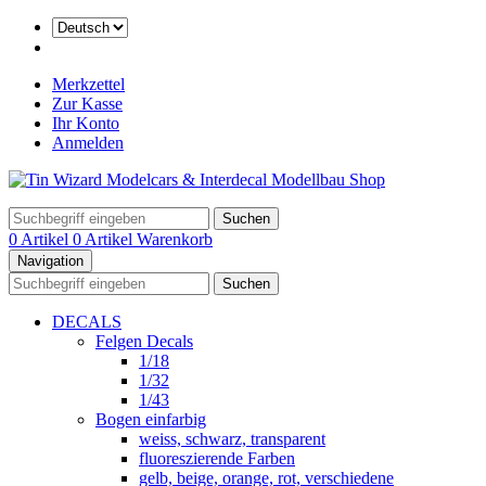
Merkzettel
Zur Kasse
Ihr Konto
Anmelden
Suchen
0 Artikel
0 Artikel
Warenkorb
Navigation
Suchen
DECALS
Felgen Decals
1/18
1/32
1/43
Bogen einfarbig
weiss, schwarz, transparent
fluoreszierende Farben
gelb, beige, orange, rot, verschiedene