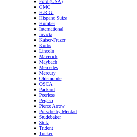
Ford (USA)
GMC
H.R.G.
Hispano Suiza
Humber
International
Invicta
Kaiser-Frazer
Kurtis
Lincoln
Maverick
Maybach
Mercedes
Mercury
Oldsmobile
OSCA
Packard
Peerless
Pegaso
Pierce Arrow
Porsche by Merdad
Studebaker
Stutz
Trident
Tucker