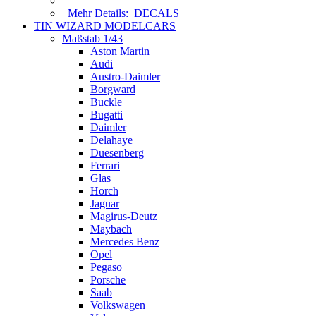
Mehr Details:
DECALS
TIN WIZARD MODELCARS
Maßstab 1/43
Aston Martin
Audi
Austro-Daimler
Borgward
Buckle
Bugatti
Daimler
Delahaye
Duesenberg
Ferrari
Glas
Horch
Jaguar
Magirus-Deutz
Maybach
Mercedes Benz
Opel
Pegaso
Porsche
Saab
Volkswagen