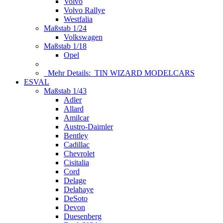
Volvo
Volvo Rallye
Westfalia
Maßstab 1/24
Volkswagen
Maßstab 1/18
Opel
Mehr Details:
TIN WIZARD MODELCARS
ESVAL
Maßstab 1/43
Adler
Allard
Amilcar
Austro-Daimler
Bentley
Cadillac
Chevrolet
Cisitalia
Cord
Delage
Delahaye
DeSoto
Devon
Duesenberg