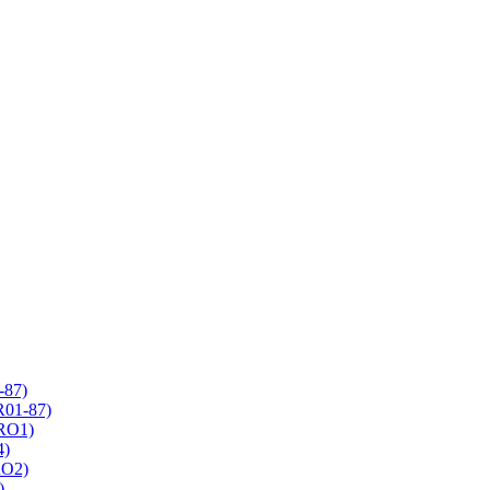
-87)
R01-87)
 RO1)
4)
RO2)
)