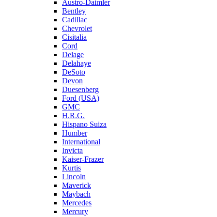
Austro-Daimler
Bentley
Cadillac
Chevrolet
Cisitalia
Cord
Delage
Delahaye
DeSoto
Devon
Duesenberg
Ford (USA)
GMC
H.R.G.
Hispano Suiza
Humber
International
Invicta
Kaiser-Frazer
Kurtis
Lincoln
Maverick
Maybach
Mercedes
Mercury