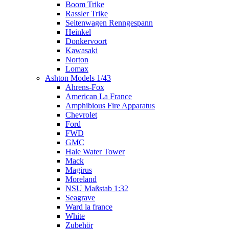
Boom Trike
Rassler Trike
Seitenwagen Renngespann
Heinkel
Donkervoort
Kawasaki
Norton
Lomax
Ashton Models 1/43
Ahrens-Fox
American La France
Amphibious Fire Apparatus
Chevrolet
Ford
FWD
GMC
Hale Water Tower
Mack
Magirus
Moreland
NSU Maßstab 1:32
Seagrave
Ward la france
White
Zubehör