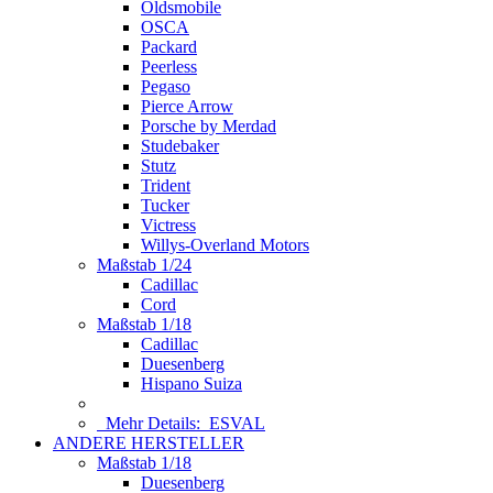
Oldsmobile
OSCA
Packard
Peerless
Pegaso
Pierce Arrow
Porsche by Merdad
Studebaker
Stutz
Trident
Tucker
Victress
Willys-Overland Motors
Maßstab 1/24
Cadillac
Cord
Maßstab 1/18
Cadillac
Duesenberg
Hispano Suiza
Mehr Details:
ESVAL
ANDERE HERSTELLER
Maßstab 1/18
Duesenberg