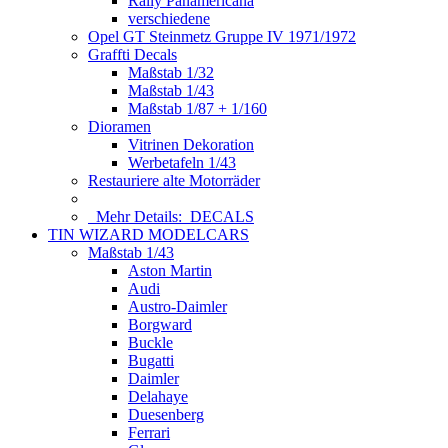
Rally Panamericana
verschiedene
Opel GT Steinmetz Gruppe IV 1971/1972
Graffti Decals
Maßstab 1/32
Maßstab 1/43
Maßstab 1/87 + 1/160
Dioramen
Vitrinen Dekoration
Werbetafeln 1/43
Restauriere alte Motorräder
Mehr Details:
DECALS
TIN WIZARD MODELCARS
Maßstab 1/43
Aston Martin
Audi
Austro-Daimler
Borgward
Buckle
Bugatti
Daimler
Delahaye
Duesenberg
Ferrari