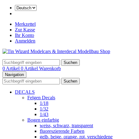
Merkzettel
Zur Kasse
Ihr Konto
Anmelden
Suchen
0 Artikel
0 Artikel
Warenkorb
Navigation
Suchen
DECALS
Felgen Decals
1/18
1/32
1/43
Bogen einfarbig
weiss, schwarz, transparent
fluoreszierende Farben
gelb, beige, orange, rot, verschiedene