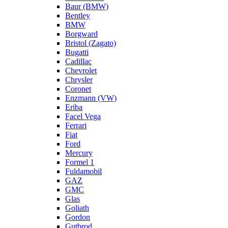
Baur (BMW)
Bentley
BMW
Borgward
Bristol (Zagato)
Bugatti
Cadillac
Chevrolet
Chrysler
Coronet
Enzmann (VW)
Eriba
Facel Vega
Ferrari
Fiat
Ford
Mercury
Formel 1
Fuldamobil
GAZ
GMC
Glas
Goliath
Gordon
Gutbrod