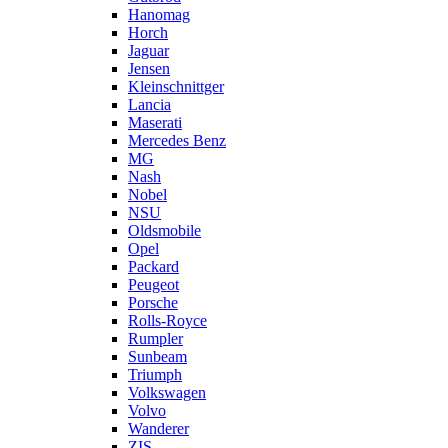
Hanomag
Horch
Jaguar
Jensen
Kleinschnittger
Lancia
Maserati
Mercedes Benz
MG
Nash
Nobel
NSU
Oldsmobile
Opel
Packard
Peugeot
Porsche
Rolls-Royce
Rumpler
Sunbeam
Triumph
Volkswagen
Volvo
Wanderer
ZIS