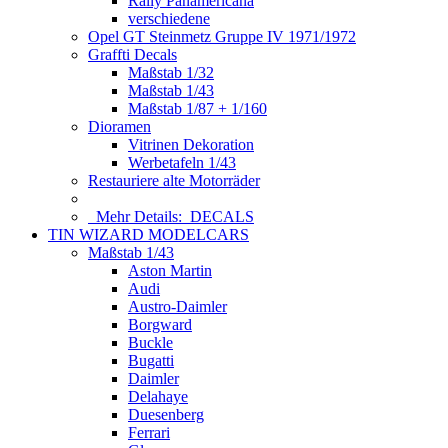
Rally Panamericana
verschiedene
Opel GT Steinmetz Gruppe IV 1971/1972
Graffti Decals
Maßstab 1/32
Maßstab 1/43
Maßstab 1/87 + 1/160
Dioramen
Vitrinen Dekoration
Werbetafeln 1/43
Restauriere alte Motorräder
Mehr Details:
DECALS
TIN WIZARD MODELCARS
Maßstab 1/43
Aston Martin
Audi
Austro-Daimler
Borgward
Buckle
Bugatti
Daimler
Delahaye
Duesenberg
Ferrari