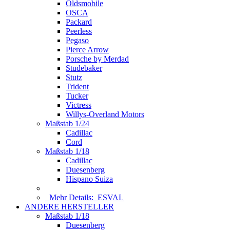
Oldsmobile
OSCA
Packard
Peerless
Pegaso
Pierce Arrow
Porsche by Merdad
Studebaker
Stutz
Trident
Tucker
Victress
Willys-Overland Motors
Maßstab 1/24
Cadillac
Cord
Maßstab 1/18
Cadillac
Duesenberg
Hispano Suiza
Mehr Details:
ESVAL
ANDERE HERSTELLER
Maßstab 1/18
Duesenberg