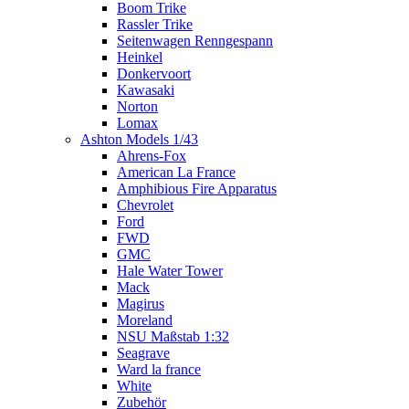
Boom Trike
Rassler Trike
Seitenwagen Renngespann
Heinkel
Donkervoort
Kawasaki
Norton
Lomax
Ashton Models 1/43
Ahrens-Fox
American La France
Amphibious Fire Apparatus
Chevrolet
Ford
FWD
GMC
Hale Water Tower
Mack
Magirus
Moreland
NSU Maßstab 1:32
Seagrave
Ward la france
White
Zubehör