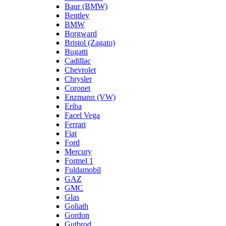
Baur (BMW)
Bentley
BMW
Borgward
Bristol (Zagato)
Bugatti
Cadillac
Chevrolet
Chrysler
Coronet
Enzmann (VW)
Eriba
Facel Vega
Ferrari
Fiat
Ford
Mercury
Formel 1
Fuldamobil
GAZ
GMC
Glas
Goliath
Gordon
Gutbrod