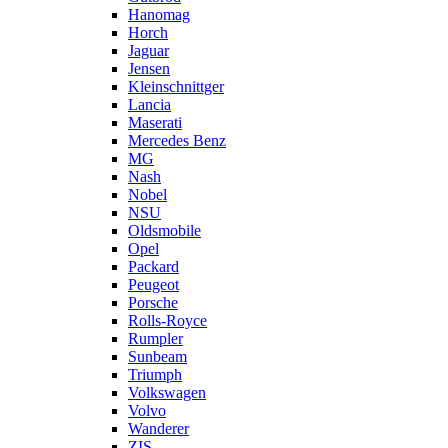
Hanomag
Horch
Jaguar
Jensen
Kleinschnittger
Lancia
Maserati
Mercedes Benz
MG
Nash
Nobel
NSU
Oldsmobile
Opel
Packard
Peugeot
Porsche
Rolls-Royce
Rumpler
Sunbeam
Triumph
Volkswagen
Volvo
Wanderer
ZIS