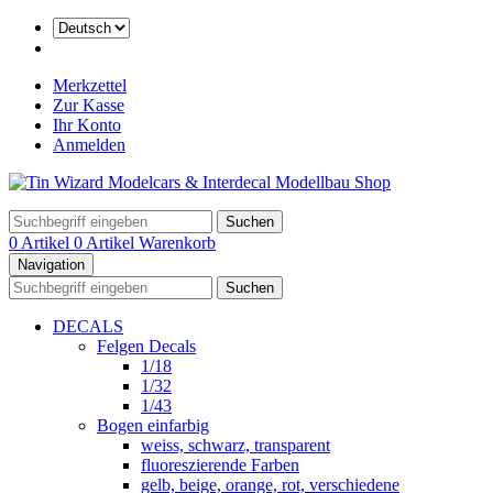
Merkzettel
Zur Kasse
Ihr Konto
Anmelden
Suchen
0 Artikel
0 Artikel
Warenkorb
Navigation
Suchen
DECALS
Felgen Decals
1/18
1/32
1/43
Bogen einfarbig
weiss, schwarz, transparent
fluoreszierende Farben
gelb, beige, orange, rot, verschiedene