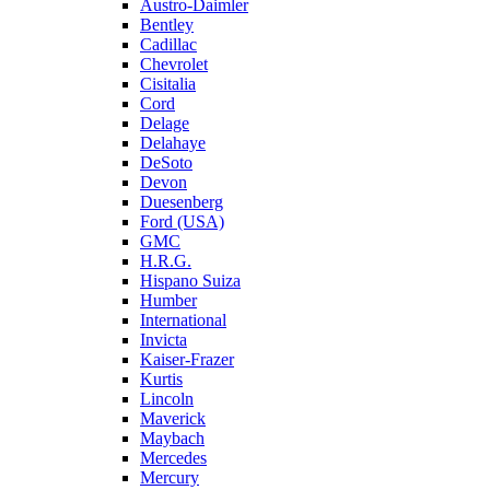
Austro-Daimler
Bentley
Cadillac
Chevrolet
Cisitalia
Cord
Delage
Delahaye
DeSoto
Devon
Duesenberg
Ford (USA)
GMC
H.R.G.
Hispano Suiza
Humber
International
Invicta
Kaiser-Frazer
Kurtis
Lincoln
Maverick
Maybach
Mercedes
Mercury