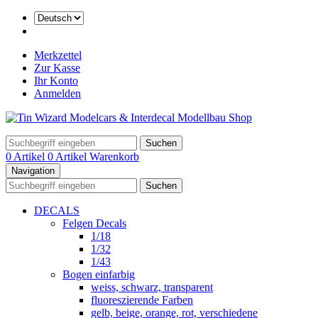
Merkzettel
Zur Kasse
Ihr Konto
Anmelden
Suchen
0 Artikel
0 Artikel
Warenkorb
Navigation
Suchen
DECALS
Felgen Decals
1/18
1/32
1/43
Bogen einfarbig
weiss, schwarz, transparent
fluoreszierende Farben
gelb, beige, orange, rot, verschiedene