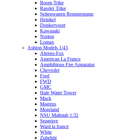
Boom Trike
Rassler Trike
Seitenwagen Renngespann
Heinkel
Donkervoort
Kawasaki
Norton
Lomax
Ashton Models 1/43
Ahrens-Fox
American La France
Amphibious Fire Apparatus
Chevrolet
Ford
FWD
GMC
Hale Water Tower
Mack
Magirus
Moreland
NSU Maßstab 1:32
Seagrave
Ward la france
White
Zubehör