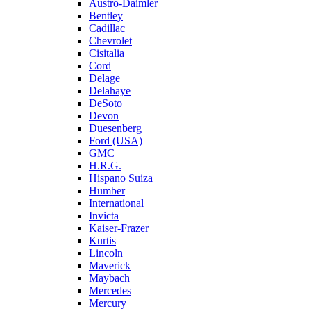
Austro-Daimler
Bentley
Cadillac
Chevrolet
Cisitalia
Cord
Delage
Delahaye
DeSoto
Devon
Duesenberg
Ford (USA)
GMC
H.R.G.
Hispano Suiza
Humber
International
Invicta
Kaiser-Frazer
Kurtis
Lincoln
Maverick
Maybach
Mercedes
Mercury