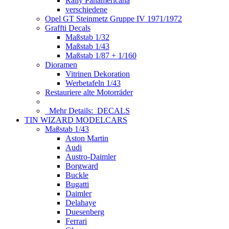
Rally Panamericana
verschiedene
Opel GT Steinmetz Gruppe IV 1971/1972
Graffti Decals
Maßstab 1/32
Maßstab 1/43
Maßstab 1/87 + 1/160
Dioramen
Vitrinen Dekoration
Werbetafeln 1/43
Restauriere alte Motorräder
Mehr Details:
DECALS
TIN WIZARD MODELCARS
Maßstab 1/43
Aston Martin
Audi
Austro-Daimler
Borgward
Buckle
Bugatti
Daimler
Delahaye
Duesenberg
Ferrari