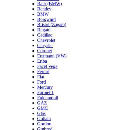
Baur (BMW)
Bentley
BMW
Borgward
Bristol (Zagato)
Bugatti
Cadillac
Chevrolet
Chrysler
Coronet
Enzmann (VW)
Eriba
Facel Vega
Ferrari
Fiat
Ford
Mercury
Formel 1
Fuldamobil
GAZ
GMC
Glas
Goliath
Gordon
Gutbrod