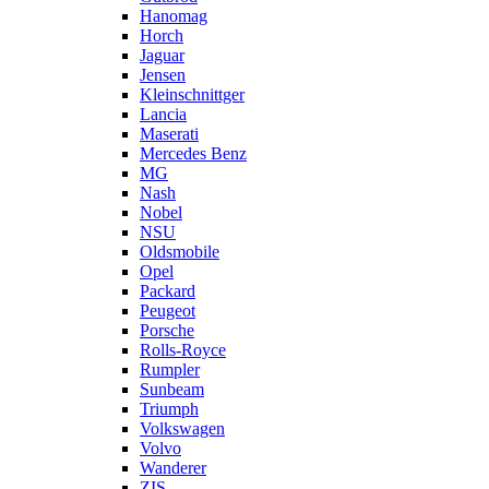
Hanomag
Horch
Jaguar
Jensen
Kleinschnittger
Lancia
Maserati
Mercedes Benz
MG
Nash
Nobel
NSU
Oldsmobile
Opel
Packard
Peugeot
Porsche
Rolls-Royce
Rumpler
Sunbeam
Triumph
Volkswagen
Volvo
Wanderer
ZIS