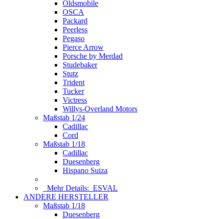
Oldsmobile
OSCA
Packard
Peerless
Pegaso
Pierce Arrow
Porsche by Merdad
Studebaker
Stutz
Trident
Tucker
Victress
Willys-Overland Motors
Maßstab 1/24
Cadillac
Cord
Maßstab 1/18
Cadillac
Duesenberg
Hispano Suiza
Mehr Details:
ESVAL
ANDERE HERSTELLER
Maßstab 1/18
Duesenberg